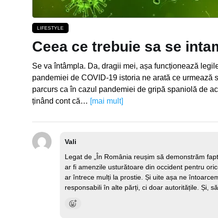
LIFESTYLE
Ceea ce trebuie sa se inta
Se va întâmpla. Da, dragii mei, așa funcționează legile
pandemiei de COVID-19 istoria ne arată ce urmează să
parcurs ca în cazul pandemiei de gripă spaniolă de a
ținând cont că…
[mai mult]
Vali
Legat de „În România reușim să demonstrăm faptu
ar fi amenzile usturătoare din occident pentru oric
ar întrece mulți la prostie. Și uite așa ne întoarce
responsabili în alte părți, ci doar autoritățile. Și