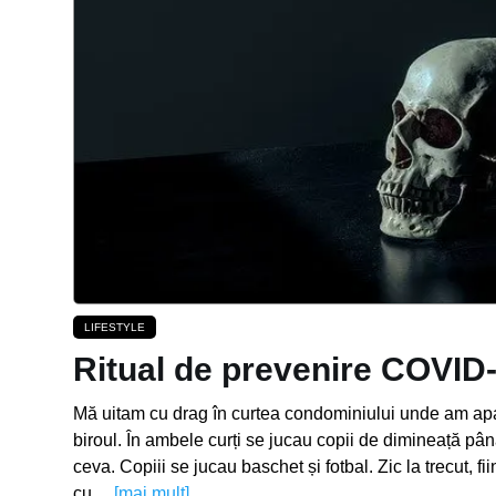
LIFESTYLE
Ritual de prevenire COVID
Mă uitam cu drag în curtea condominiului unde am apa
biroul. În ambele curți se jucau copii de dimineață până 
ceva. Copiii se jucau baschet și fotbal. Zic la trecut, fi
cu…
[mai mult]