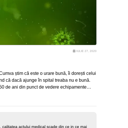
IULIE 27, 2020
Cumva știm că este o urare bună, îi dorești celui
iind că dacă ajunge în spital treaba nu e bună.
ii 50 de ani din punct de vedere echipamente…
, calitatea actului medical scade din ce in ce mai