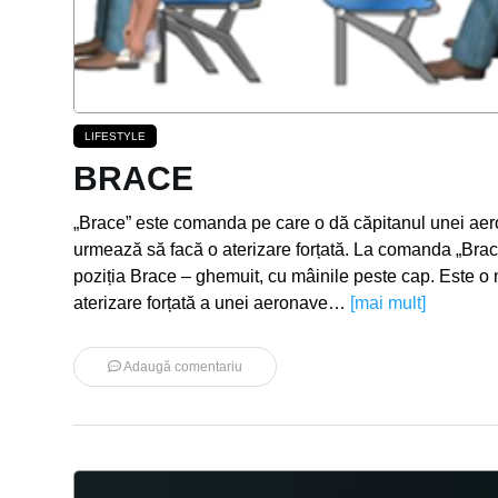
LIFESTYLE
BRACE
„Brace” este comanda pe care o dă căpitanul unei aer
urmează să facă o aterizare forțată. La comanda „Brace
poziția Brace – ghemuit, cu mâinile peste cap. Este o
aterizare forțată a unei aeronave…
[mai mult]
Adaugă comentariu