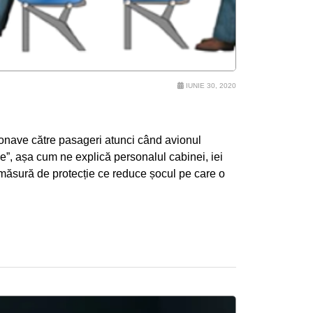
IUNIE 30, 2020
onave către pasageri atunci când avionul
”, așa cum ne explică personalul cabinei, iei
 măsură de protecție ce reduce șocul pe care o