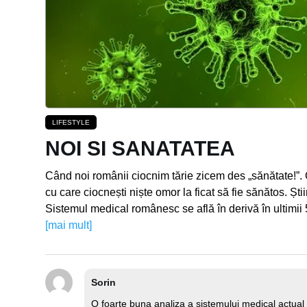
LIFESTYLE
NOI SI SANATATEA
Când noi românii ciocnim tărie zicem des „sănătate!”. 
cu care ciocnești niște omor la ficat să fie sănătos. Șt
Sistemul medical românesc se află în derivă în ultim
[mai mult]
Sorin
O foarte buna analiza a sistemului medical actual 