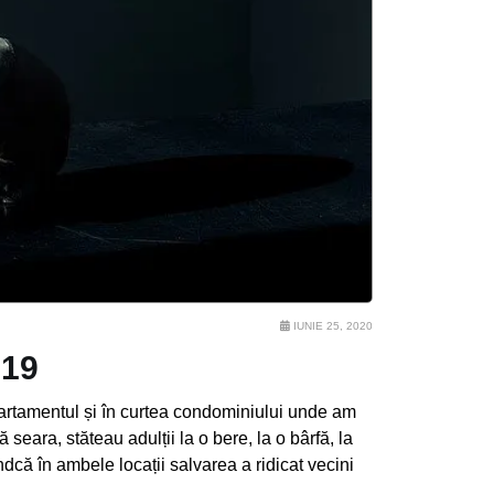
IUNIE 25, 2020
-19
rtamentul și în curtea condominiului unde am
seara, stăteau adulții la o bere, la o bârfă, la
indcă în ambele locații salvarea a ridicat vecini