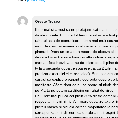
Oreste Trosca
E normal si corect sa ne protejam, cat mai mult po
datele oficiale. Pt mine tot fenomenul asta a fost pl
rahatul asta de comunicare stirba mai mult cauzat
mort de covid ar insemna cel decedat in urma inposi
plamani. Daca un cetatean moare de altceva si es
de covid si ar trebui adunati in alta coloana separ
care au fost intevievate au dat niste detalii pline 
tv la o secunda dupa ce spusese ca, cu 2 zile inai
precizat exact nici el care-s alea). Sunt convins c
curajul sa explice o varianta coerenta despre ce 
manifesta. Aflam doar ca nu se poate sti nimic des
pe Marte nu putem sa dibuim un rahat de virus!
Eh, unde mai pui ca cel putin 80% dintre oamenii 
respecta nimeni nimic. Am mers dupa „relaxare” i
putrau masca si nici aia corect, majoritatea la bar
corespunzator, indiferent ca de-abea mai respiri, tr