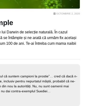
OCTOMBRIE 2, 2020
mple
 lui Darwin de selecție naturală. În cazul
 se întâmple și ne arată că urmăm fix același
cum 100 de ani. Te-ai întreba cum mama naibii
l că suntem campioni la prostie”… cred că dacă n-
e, inclusiv pentru nepurtatul măștii, probabil că ne-
m din nou la autorități. Nu, nu sunt oamenii mai
, să nu dai contra-exemplul Suediei…