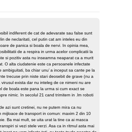
sibil indiferent de cat de adevarate sau false sunt
in de neclaritati, cel putin cat am inteles eu din
oare de panica si boala de nervi. In opinia mea,
bilitatii de a respira in urma acelor complicatii la
te si pozitiv asta nu inseamna neaparat ca a murit
at. O alta ciudatenie este ca persoanele infectate
de ambiguitati, ba chiar unu’ a inceput sa cante pe la
nte trecuse prin niste stari deosebit de grave (nu a
a virusul exista dar nu inteleg de ce nimeni nu are
fel de boala este pana la urma si cum exact se
pre nimic. In secolul 21 cand trimitem in .lm roboti
de azi sunt cretinei, nu ne putem mira ca nu
n mijloace de transport in comun: maxim 2 din 10
bie. Ba mai mult, se uita urat la tine ca ai masca
anspiri si vezi stele verzi. Asa ca in ritmul asta mai