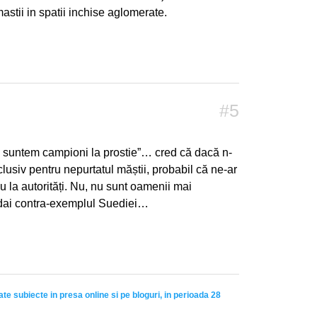
astii in spatii inchise aglomerate.
#5
 suntem campioni la prostie”… cred că dacă n-
clusiv pentru nepurtatul măștii, probabil că ne-ar
ou la autorități. Nu, nu sunt oamenii mai
 nu dai contra-exemplul Suediei…
ate subiecte in presa online si pe bloguri, in perioada 28