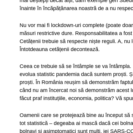
mai deștepți decât alții, dăm exemple gen Sued
înainte în încăpățânarea noastră de a nu respect
Nu vor mai fi lockdown-uri complete (poate doar u
măsuri restrictive dure. Responsabilitatea a fost t
Cetățenii trebuie să respecte niște reguli. A, n
Întotdeauna cetățenii decontează.
Ceea ce trebuie să se întâmple se va întâmpla.
evolua statistic pandemia dacă suntem proști. 
proști. În România reușim să demonstrăm faptul
când nu am încercat noi să demonstrăm acest lucr
făcut praf instituțiile, economia, politica? Vă sp
Oamenii care se protejează bine au început să 
tot statistică – degeaba ai mască dacă cei boln
bolnavi și asimptomatici sunt mulți, iei SARS-CO