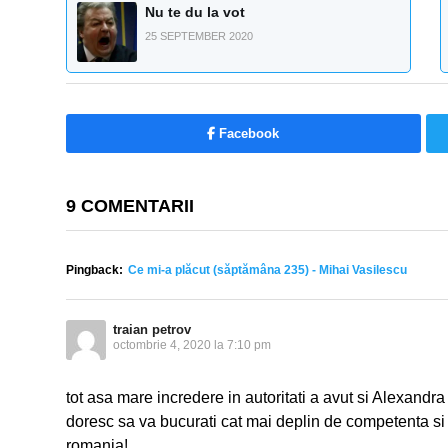
Nu te du la vot
25 SEPTEMBER 2020
Facebook
9 COMENTARII
Pingback:
Ce mi-a plăcut (săptămâna 235) - Mihai Vasilescu
traian petrov
octombrie 4, 2020 la 7:10 pm
tot asa mare incredere in autoritati a avut si Alexand
doresc sa va bucurati cat mai deplin de competenta si 
romania!