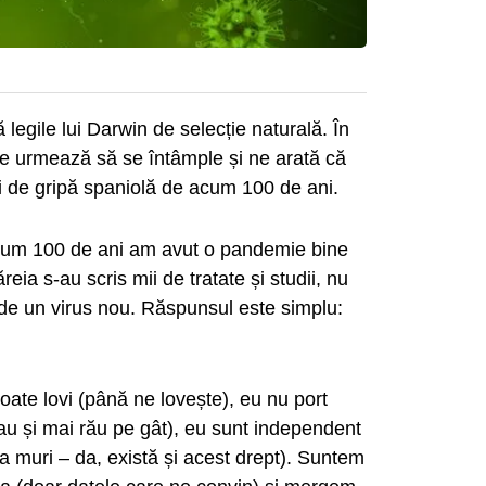
legile lui Darwin de selecție naturală. În
e urmează să se întâmple și ne arată că
i de gripă spaniolă de acum 100 de ani.
acum 100 de ani am avut o pandemie bine
ia s-au scris mii de tratate și studii, nu
e un virus nou. Răspunsul este simplu:
oate lovi (până ne lovește), eu nu port
u și mai rău pe gât), eu sunt independent
 a muri – da, există și acest drept). Suntem