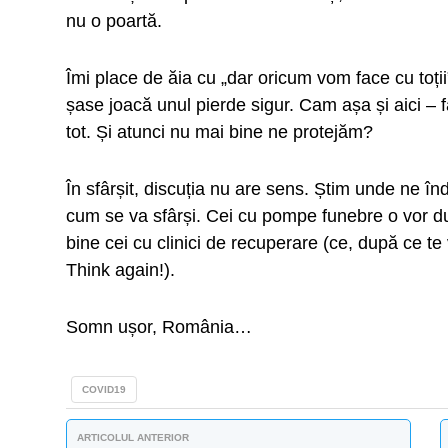
nu o poartă.
Îmi place de ăia cu „dar oricum vom face cu toții
șase joacă unul pierde sigur. Cam așa și aici – fa
tot. Și atunci nu mai bine ne protejăm?
În sfârșit, discuția nu are sens. Știm unde ne în
cum se va sfârși. Cei cu pompe funebre o vor du
bine cei cu clinici de recuperare (ce, după ce t
Think again!).
Somn ușor, România…
COVID19
ARTICOLUL ANTERIOR