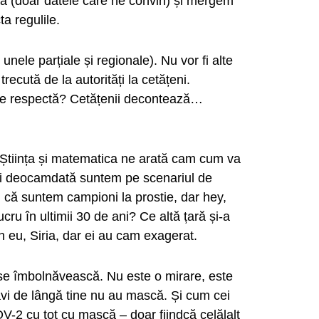
ia (doar datele care ne convin) și mergem
a regulile.
nele parțiale și regionale). Nu vor fi alte
recută de la autorități la cetățeni.
u le respectă? Cetățenii decontează…
 Știința și matematica ne arată cam cum va
Și deocamdată suntem pe scenariul de
 că suntem campioni la prostie, dar hey,
u în ultimii 30 de ani? Ce altă țară și-a
un eu, Siria, dar ei au cam exagerat.
se îmbolnăvească. Nu este o mirare, este
avi de lângă tine nu au mască. Și cum cei
V-2 cu tot cu mască – doar fiindcă celălalt