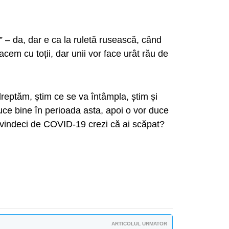
” – da, dar e ca la ruletă rusească, când
cem cu toții, dar unii vor face urât rău de
dreptăm, știm ce se va întâmpla, știm și
ce bine în perioada asta, apoi o vor duce
e vindeci de COVID-19 crezi că ai scăpat?
ARTICOLUL URMATOR