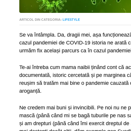
ARTICOL DIN CATEGORIA:
LIFESTYLE
Se va întâmpla. Da, dragii mei, așa funcționează 
cazul pandemiei de COVID-19 istoria ne arată c
urmăm fix același parcurs ca în cazul pandemie
Te-ai întreba cum mama naibii ținând cont că 
documentată, istoric cercetată și pe marginea căre
reușim să tratăm mai bine o pandemie cauzată d
aroganță.
Ne credem mai buni și invincibili. Pe noi nu ne p
mască (până când mi se bagă tuburile pe nas sa
și am drepturi (până când îmi exercit dreptul de