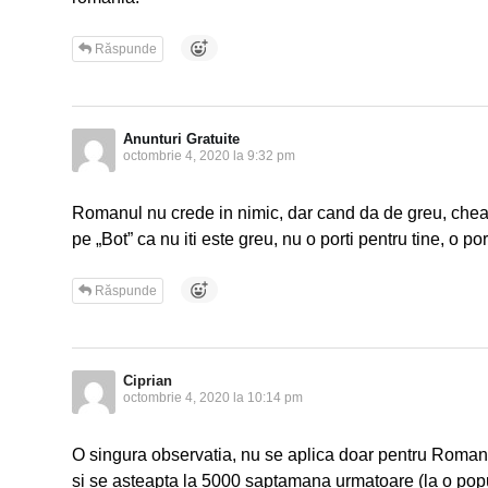
Răspunde
Anunturi Gratuite
octombrie 4, 2020 la 9:32 pm
Romanul nu crede in nimic, dar cand da de greu, chea
pe „Bot” ca nu iti este greu, nu o porti pentru tine, o por
Răspunde
Ciprian
octombrie 4, 2020 la 10:14 pm
O singura observatia, nu se aplica doar pentru Romani
si se asteapta la 5000 saptamana urmatoare (la o popul