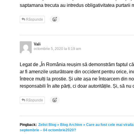
saptamana trecuta au intredus obligativitatea purtarii m
Răspunde
Vali
octombrie 5, 2020 la 6:19 am
Legat de „În România reușim să demonstrăm faptul că
ar fi amenzile usturătoare din occident pentru orice, in
întrece mulți la prostie. Și uite așa ne întoarcem din n
responsabili în alte părți, ci doar autoritățile. Și, să
Răspunde
Pingback:
Zelist Blog » Blog Archive » Care au fost cele mai viraliz
septembrie – 04 octombrie2020?