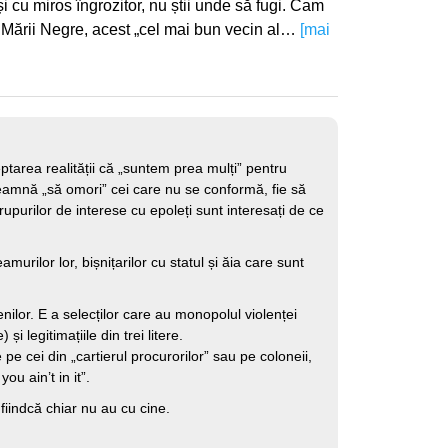
și cu miros îngrozitor, nu știi unde să fugi. Cam
ul Mării Negre, acest „cel mai bun vecin al…
[mai
ptarea realității că „suntem prea mulți” pentru
seamnă „să omori” cei care nu se conformă, fie să
grupurilor de interese cu epoleți sunt interesați de ce
amurilor lor, bișnițarilor cu statul și ăia care sunt
enilor. E a selecților care au monopolul violenței
și legitimațiile din trei litere.
 pe cei din „cartierul procurorilor” sau pe coloneii,
ou ain’t in it”.
 fiindcă chiar nu au cu cine.