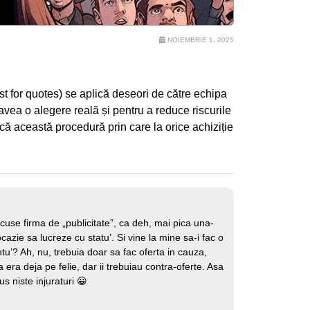
NOIEMBRIE 1, 2025
est for quotes) se aplică deseori de către echipa
 avea o alegere reală și pentru a reduce riscurile
ică această procedură prin care la orice achiziție
cuse firma de „publicitate”, ca deh, mai pica una-
 ocazie sa lucreze cu statu’. Si vine la mine sa-i fac o
tu’? Ah, nu, trebuia doar sa fac oferta in cauza,
a era deja pe felie, dar ii trebuiau contra-oferte. Asa
us niste injuraturi 😀