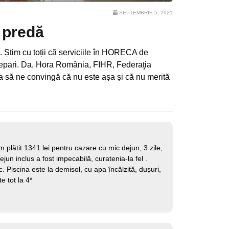
SEPTEMBRIE 5, 2021
 predă
. Știm cu toții că serviciile în HORECA de
țepari. Da, Hora România, FIHR, Federaţia
erca să ne convingă că nu este așa și că nu merită
plătit 1341 lei pentru cazare cu mic dejun, 3 zile,
n inclus a fost impecabilă, curatenia-la fel .
. Piscina este la demisol, cu apa încălzită, dușuri,
e tot la 4*