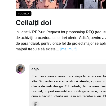
POLITICA
Ceilalți doi
În licitații/ RFP-uri (request for proposals)/ RFQ (requ
de achiziții procedura celor trei oferte. Adică, pentru a
de parandărăt, pentru orice fel de proiect major se apl
majoră trebuie să existe…
[mai mult]
dojo
Eram inca juna si aveam o colega la radio ce-si fa
alta. Si, pentru ca era pe stiri si isteata, a prins o
oferta de web design. OK, intreb, dar ce vrea clien
normal, cu pret nesimtit si conditii groaznice, ca e
cum ai facut tu oferta aia, asa am facut-o si eu. Pl