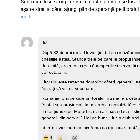
Simți cum ți se scurg creierii, cu puțin ghinion se lasă 
așa te simți și când ajungi plin de speranță pe litoral
mult]
Ikă
După 32 de ani de la Revoluție, tot se refuză acce
chestiile ăstea. Standardele pe care le propui în
dea mită, ori eu nu cred că acoperiții și servanții 
vor cetățenii.
Litoralul este rezervat domnilor ofițeri, generali, ne
înjurați că vin cu vouchere.
România, printre care și litoralul, nu mai e a cetăț
(statal sau provincial; tot oligarhie consolidată este) 
Îl menționezi pe Murad, crezi că-i pasă dacă îi știe
generalii din servicii? Hai pe bune, „it’s a club and y
Idealiștii vor muri de inimă rea ca de fiecare dată,
4
1