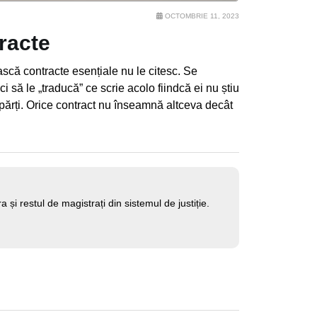
OCTOMBRIE 11, 2023
racte
ască contracte esențiale nu le citesc. Se
ci să le „traducă” ce scrie acolo fiindcă ei nu știu
e părți. Orice contract nu înseamnă altceva decât
și restul de magistrați din sistemul de justiție.