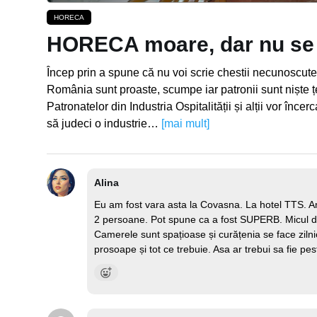
HORECA
HORECA moare, dar nu se
Încep prin a spune că nu voi scrie chestii necunoscute
România sunt proaste, scumpe iar patronii sunt niște 
Patronatelor din Industria Ospitalității și alții vor înc
să judeci o industrie…
[mai mult]
Alina
Eu am fost vara asta la Covasna. La hotel TTS. Am 
2 persoane. Pot spune ca a fost SUPERB. Micul deju
Camerele sunt spațioase și curățenia se face zilnic
prosoape și tot ce trebuie. Asa ar trebui sa fie pest