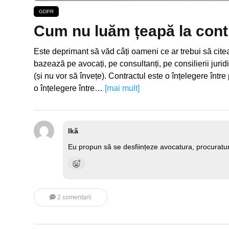
GDPR
Cum nu luăm țeapă la cont
Este deprimant să văd câți oameni ce ar trebui să cite
bazează pe avocați, pe consultanți, pe consilierii juridi
(și nu vor să învețe). Contractul este o înțelegere într
o înțelegere între…
[mai mult]
Ikă
Eu propun să se desființeze avocatura, procuratura 
2 comentarii