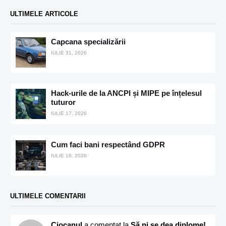
ULTIMELE ARTICOLE
Capcana specializării
IULIE 31, 2026
Hack-urile de la ANCPI și MIPE pe înțelesul
tuturor
IULIE 17, 2026
Cum faci bani respectând GDPR
IULIE 16, 2026
ULTIMELE COMENTARII
Ciocanul
a comentat la
Să ni se dea diplome!