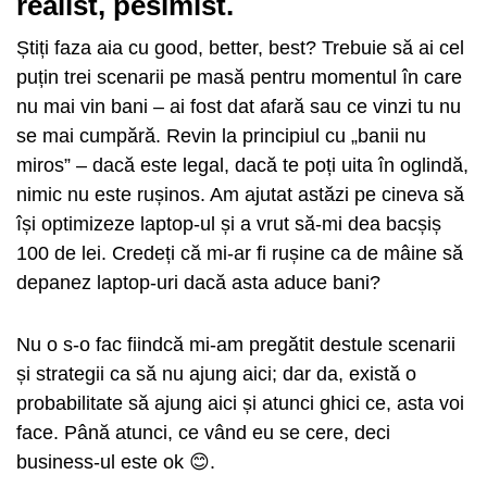
realist, pesimist.
Știți faza aia cu good, better, best? Trebuie să ai cel
puțin trei scenarii pe masă pentru momentul în care
nu mai vin bani – ai fost dat afară sau ce vinzi tu nu
se mai cumpără. Revin la principiul cu „banii nu
miros” – dacă este legal, dacă te poți uita în oglindă,
nimic nu este rușinos. Am ajutat astăzi pe cineva să
își optimizeze laptop-ul și a vrut să-mi dea bacșiș
100 de lei. Credeți că mi-ar fi rușine ca de mâine să
depanez laptop-uri dacă asta aduce bani?
Nu o s-o fac fiindcă mi-am pregătit destule scenarii
și strategii ca să nu ajung aici; dar da, există o
probabilitate să ajung aici și atunci ghici ce, asta voi
face. Până atunci, ce vând eu se cere, deci
business-ul este ok 😊.