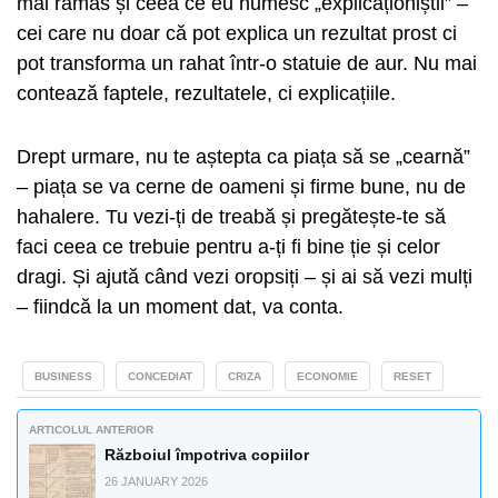
mai rămas și ceea ce eu numesc „explicaționiștii” –
cei care nu doar că pot explica un rezultat prost ci
pot transforma un rahat într-o statuie de aur. Nu mai
contează faptele, rezultatele, ci explicațiile.
Drept urmare, nu te aștepta ca piața să se „cearnă”
– piața se va cerne de oameni și firme bune, nu de
hahalere. Tu vezi-ți de treabă și pregătește-te să
faci ceea ce trebuie pentru a-ți fi bine ție și celor
dragi. Și ajută când vezi oropsiți – și ai să vezi mulți
– fiindcă la un moment dat, va conta.
BUSINESS
CONCEDIAT
CRIZA
ECONOMIE
RESET
ARTICOLUL ANTERIOR
Războiul împotriva copiilor
26 JANUARY 2026