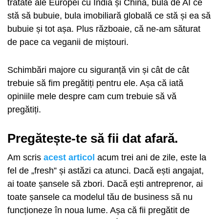
tratate ale Europei cu India și China, bula de AI ce
stă să bubuie, bula imobiliară globală ce stă și ea să
bubuie și tot așa. Plus războaie, că ne-am săturat
de pace ca veganii de miștouri.
Schimbări majore cu siguranță vin și cât de cât
trebuie să fim pregătiți pentru ele. Așa că iată
opiniile mele despre cam cum trebuie să vă
pregătiți.
Pregătește-te să fii dat afară.
Am scris
acest articol
acum trei ani de zile, este la
fel de „fresh” și astăzi ca atunci. Dacă ești angajat,
ai toate șansele să zbori. Dacă ești antreprenor, ai
toate șansele ca modelul tău de business să nu
funcționeze în noua lume. Așa că fii pregătit de