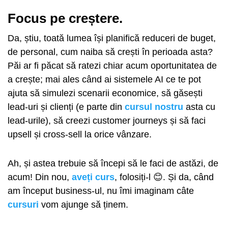
Focus pe creștere.
Da, știu, toată lumea își planifică reduceri de buget,
de personal, cum naiba să crești în perioada asta?
Păi ar fi păcat să ratezi chiar acum oportunitatea de
a crește; mai ales când ai sistemele AI ce te pot
ajuta să simulezi scenarii economice, să găsești
lead-uri și clienți (e parte din
cursul nostru
asta cu
lead-urile), să creezi customer journeys și să faci
upsell și cross-sell la orice vânzare.
Ah, și astea trebuie să începi să le faci de astăzi, de
acum! Din nou,
aveți curs
, folosiți-l 😊. Și da, când
am început business-ul, nu îmi imaginam câte
cursuri
vom ajunge să ținem.