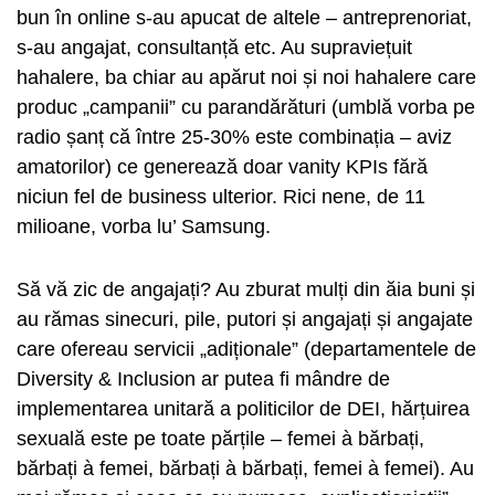
bun în online s-au apucat de altele – antreprenoriat,
s-au angajat, consultanță etc. Au supraviețuit
hahalere, ba chiar au apărut noi și noi hahalere care
produc „campanii” cu parandărături (umblă vorba pe
radio șanț că între 25-30% este combinația – aviz
amatorilor) ce generează doar vanity KPIs fără
niciun fel de business ulterior. Rici nene, de 11
milioane, vorba lu’ Samsung.
Să vă zic de angajați? Au zburat mulți din ăia buni și
au rămas sinecuri, pile, putori și angajați și angajate
care ofereau servicii „adiționale” (departamentele de
Diversity & Inclusion ar putea fi mândre de
implementarea unitară a politicilor de DEI, hărțuirea
sexuală este pe toate părțile – femei à bărbați,
bărbați à femei, bărbați à bărbați, femei à femei). Au