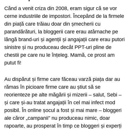
Când a venit criza din 2008, eram sigur că se vor
cerne industriile de impostori. Începând de la firmele
din piață care trăiau doar din șmecherii cu
parandărături, la bloggerii care erau atârnache pe
lângă brand-uri și agenții și angajații care erau putori
sinistre și nu produceau decât PPT-uri pline de
chestii pe care nu le înțeleg. Mamă, ce prost am
putut fi!
Au dispărut și firme care făceau varză piața dar au
rămas în picioare firme care au știut să se
reorienteze pe alte măgării și mizerii – salut, Sebi –
și care și-au tratat angajații în cel mai infect mod
posibil. În online șocul a fost și mai mare – bloggeri
ale căror „campanii” nu produceau nimic, doar
rapoarte, au prosperat în timp ce bloggeri și experți