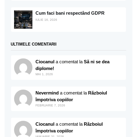
Cum faci bani respectând GDPR
IULIE 16, 2026
ULTIMELE COMENTARII
Ciocanul
a comentat la
Să ni se dea
diplome!
MAI 1, 2026
Nevermind
a comentat la
Războiul
împotriva copiilor
FEBRUARIE 7, 2026
Ciocanul
a comentat la
Războiul
împotriva copiilor
IANUARIE 31, 2026