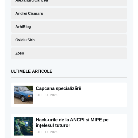
Alexandru Oancea
Andrei Cismaru
ArhiBlog
Ovidiu Sirb
Zoso
ULTIMELE ARTICOLE
Capcana specializării
IULIE 31, 2026
Hack-urile de la ANCPI și MIPE pe
înțelesul tuturor
IULIE 17, 2026