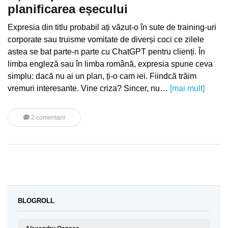
planificarea eșecului
Expresia din titlu probabil ați văzut-o în sute de training-uri
corporate sau truisme vomitate de diverși coci ce zilele
astea se bat parte-n parte cu ChatGPT pentru clienți. În
limba engleză sau în limba română, expresia spune ceva
simplu: dacă nu ai un plan, ți-o cam iei. Fiindcă trăim
vremuri interesante. Vine criza? Sincer, nu…
[mai mult]
2 comentarii
BLOGROLL