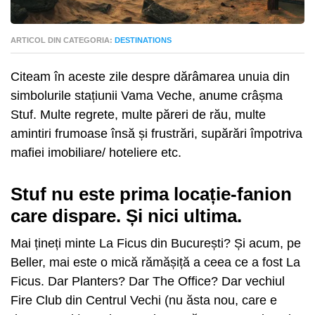
ARTICOL DIN CATEGORIA:
DESTINATIONS
Citeam în aceste zile despre dărâmarea unuia din
simbolurile stațiunii Vama Veche, anume crâșma
Stuf. Multe regrete, multe păreri de rău, multe
amintiri frumoase însă și frustrări, supărări împotriva
mafiei imobiliare/ hoteliere etc.
Stuf nu este prima locație-fanion
care dispare. Și nici ultima.
Mai țineți minte La Ficus din București? Și acum, pe
Beller, mai este o mică rămășiță a ceea ce a fost La
Ficus. Dar Planters? Dar The Office? Dar vechiul
Fire Club din Centrul Vechi (nu ăsta nou, care e