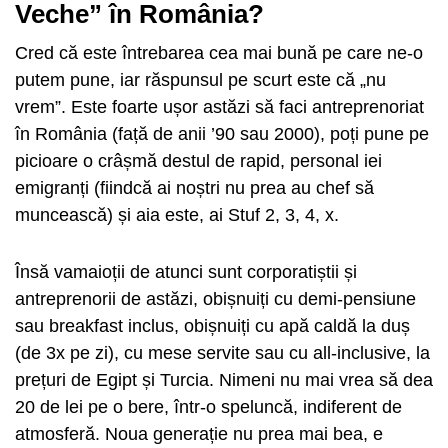
Veche” în România?
Cred că este întrebarea cea mai bună pe care ne-o
putem pune, iar răspunsul pe scurt este că „nu
vrem”. Este foarte ușor astăzi să faci antreprenoriat
în România (față de anii ’90 sau 2000), poți pune pe
picioare o crâșmă destul de rapid, personal iei
emigranți (fiindcă ai noștri nu prea au chef să
muncească) și aia este, ai Stuf 2, 3, 4, x.
Însă vamaioții de atunci sunt corporatiștii și
antreprenorii de astăzi, obișnuiți cu demi-pensiune
sau breakfast inclus, obișnuiți cu apă caldă la duș
(de 3x pe zi), cu mese servite sau cu all-inclusive, la
prețuri de Egipt și Turcia. Nimeni nu mai vrea să dea
20 de lei pe o bere, într-o speluncă, indiferent de
atmosferă. Noua generație nu prea mai bea, e