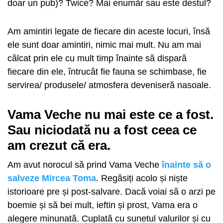
doar un pub)? Twice? Mai enumăr sau este destul?
Am amintiri legate de fiecare din aceste locuri, însă
ele sunt doar amintiri, nimic mai mult. Nu am mai
călcat prin ele cu mult timp înainte să dispară
fiecare din ele, întrucât fie fauna se schimbase, fie
servirea/ produsele/ atmosfera deveniseră nasoale.
Vama Veche nu mai este ce a fost.
Sau niciodată nu a fost ceea ce
am crezut că era.
Am avut norocul să prind Vama Veche
înainte să o
salveze Mircea Toma
. Regăsiți acolo și niște
istorioare pre și post-salvare. Dacă voiai să o arzi pe
boemie și să bei mult, ieftin și prost, Vama era o
alegere minunată. Cuplată cu sunetul valurilor și cu