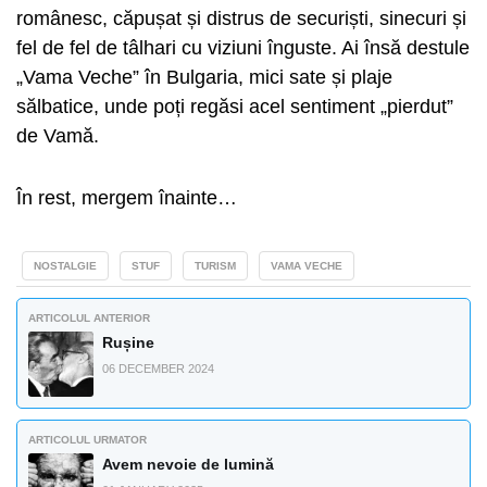
românesc, căpușat și distrus de securiști, sinecuri și
fel de fel de tâlhari cu viziuni înguste. Ai însă destule
„Vama Veche” în Bulgaria, mici sate și plaje
sălbatice, unde poți regăsi acel sentiment „pierdut”
de Vamă.
În rest, mergem înainte…
NOSTALGIE
STUF
TURISM
VAMA VECHE
ARTICOLUL ANTERIOR
Rușine
06 DECEMBER 2024
ARTICOLUL URMATOR
Avem nevoie de lumină