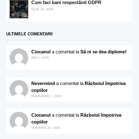
Cum faci bani respectând GDPR
IULIE 16, 2026
ULTIMELE COMENTARII
Ciocanul
a comentat la
Să ni se dea diplome!
MAI 1, 2026
Nevermind
a comentat la
Războiul împotriva
copiilor
FEBRUARIE 7, 2026
Ciocanul
a comentat la
Războiul împotriva
copiilor
IANUARIE 31, 2026