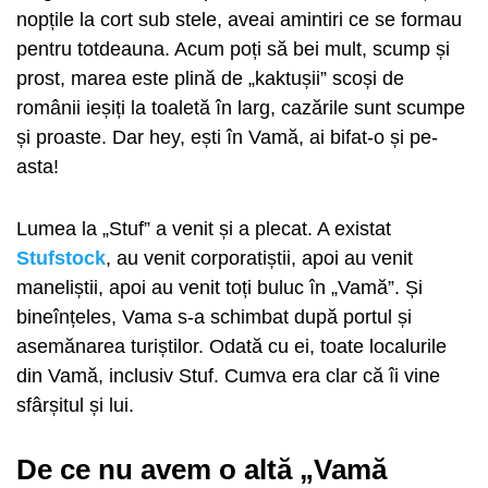
nopțile la cort sub stele, aveai amintiri ce se formau
pentru totdeauna. Acum poți să bei mult, scump și
prost, marea este plină de „kaktușii” scoși de
românii ieșiți la toaletă în larg, cazările sunt scumpe
și proaste. Dar hey, ești în Vamă, ai bifat-o și pe-
asta!
Lumea la „Stuf” a venit și a plecat. A existat
Stufstock
, au venit corporatiștii, apoi au venit
maneliștii, apoi au venit toți buluc în „Vamă”. Și
bineînțeles, Vama s-a schimbat după portul și
asemănarea turiștilor. Odată cu ei, toate localurile
din Vamă, inclusiv Stuf. Cumva era clar că îi vine
sfârșitul și lui.
De ce nu avem o altă „Vamă