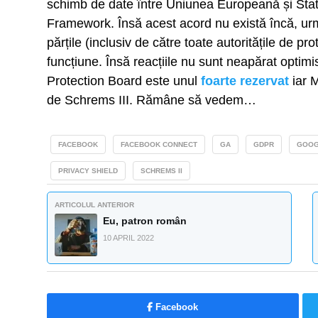
schimb de date între Uniunea Europeană și State
Framework. Însă acest acord nu există încă, urm
părțile (inclusiv de către toate autoritățile de pr
funcțiune. Însă reacțiile nu sunt neapărat opti
Protection Board este unul
foarte rezervat
iar 
de Schrems III. Rămâne să vedem…
FACEBOOK
FACEBOOK CONNECT
GA
GDPR
GOOG
PRIVACY SHIELD
SCHREMS II
ARTICOLUL ANTERIOR
Eu, patron român
10 APRIL 2022
Facebook