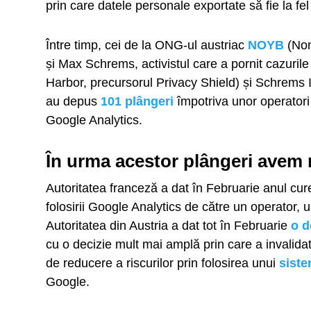
prin care datele personale exportate să fie la f
Între timp, cei de la ONG-ul austriac
NOYB
(Non
și Max Schrems, activistul care a pornit cazuri
Harbor, precursorul Privacy Shield) și Schrems I
au depus
101 plângeri
împotriva unor operatori
Google Analytics.
În urma acestor plângeri avem ni
Autoritatea franceză a dat în Februarie anul cur
folosirii Google Analytics de către un operator,
Autoritatea din Austria a dat tot în Februarie
o d
cu o decizie mult mai amplă prin care a invalid
de reducere a riscurilor prin folosirea unui
siste
Google.