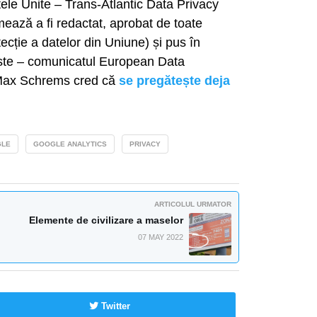
le Unite – Trans-Atlantic Data Privacy
ează a fi redactat, aprobat de toate
otecție a datelor din Uniune) și pus în
miste – comunicatul European Data
Max Schrems cred că
se pregătește deja
LE
GOOGLE ANALYTICS
PRIVACY
ARTICOLUL URMATOR
Elemente de civilizare a maselor
07 MAY 2022
Twitter