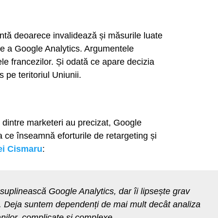
tantă deoarece invalidează și măsurile luate
te a Google Analytics. Argumentele
ele francezilor. Și odată ce apare decizia
 pe teritoriul Uniunii.
 dintre marketeri au precizat, Google
a ce înseamnă eforturile de retargeting și
ei Cismaru
:
suplinească Google Analytics, dar îi lipsește grav
ie. Deja suntem dependenți de mai mult decât analiza
 anilor, complicate și complexe.