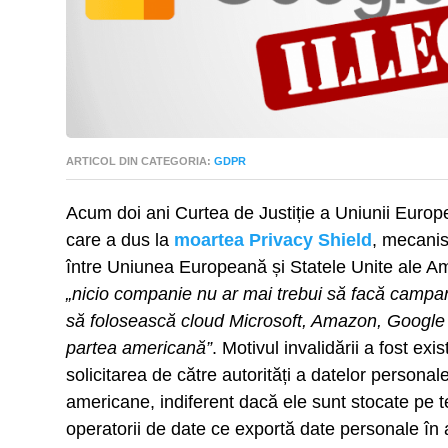
ARTICOL DIN CATEGORIA:
GDPR
Acum doi ani Curtea de Justiție a Uniunii Euro
care a dus la
moartea Privacy Shield
, mecanis
între Uniunea Europeană și Statele Unite ale Am
„nicio companie nu ar mai trebui să facă campa
să folosească cloud Microsoft, Amazon, Google 
partea americană”
. Motivul invalidării a fost ex
solicitarea de către autorități a datelor persona
americane, indiferent dacă ele sunt stocate pe 
operatorii de date ce exportă date personale î