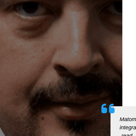
Matomo
integr
„read -