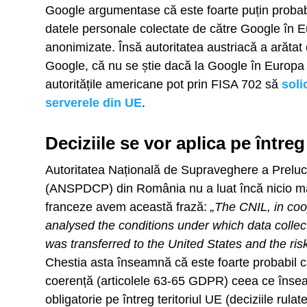
Google argumentase că este foarte puțin probabil
datele personale colectate de către Google în Eu
anonimizate. Însă autoritatea austriacă a arătat
Google, că nu se știe dacă la Google în Europa 
autoritățile americane pot prin FISA 702 să
soli
serverele din UE
.
Deciziile se vor aplica pe întreg 
Autoritatea Națională de Supraveghere a Preluc
(ANSPDCP) din România nu a luat încă nicio măs
franceze avem această frază:
„The CNIL, in coo
analysed the conditions under which data collec
was transferred to the United States and the ris
Chestia asta înseamnă că este foarte probabil ca
coerență (articolele 63-65 GDPR) ceea ce înse
obligatorie pe întreg teritoriul UE (deciziile r