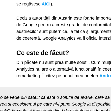
se regăsesc
AICI
).
Decizia autorității din Austria este foarte impor
de Google pentru a crește gradul de conformita
austriecilor sunt puternice, la fel ca și argument
de coerență, Google Analytics va fi oficial interzis
Ce este de făcut?
Din păcate nu sunt prea multe soluții. Cum mulți
Analytics nu are o alternativă funcțională în cee
remarketing. Îl citez pe bunul meu prieten
Andr
 se vede din satelit că este o soluție de avarie, care sa 
area si ecosistemul pe care ni-l pune Google la dispoziț
only”, fluxurile și funnelurile fiind dezvoltate de-a lungul