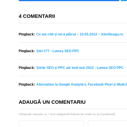
4 COMENTARII
Pingback:
Ce am citit și mi-a plăcut – 10.05.2022 – AlexNeagu.ro
Pingback:
Știri #77 - Lumea SEO PPC
Pingback:
Știrile SEO și PPC ale lunii mai 2022 - Lumea SEO PPC
Pingback:
Alternative la Google Analytics, Facebook Pixel și Mailc
ADAUGĂ UN COMENTARIU
Câmpurile marcate cu
*
sunt obligatorii! Adresa de email nu va fi publicată.