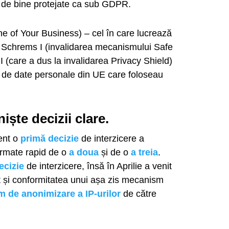
el de bine protejate ca sub GDPR.
e of Your Business) – cel în care lucrează
le Schrems I (invalidarea mecanismului Safe
I (care a dus la invalidarea Privacy Shield)
 de date personale din UE care foloseau
ște decizii clare.
ent o
primă decizie
de interzicere a
 urmate rapid de o
a doua
și de o
a treia
.
ecizie
de interzicere, însă în Aprilie a venit
at și conformitatea unui așa zis mecanism
m de anonimizare a IP-urilor
de către