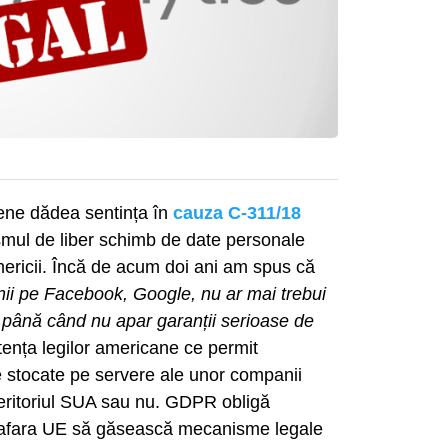
pene dădea sentința în
cauza C-311/18
mul de liber schimb de date personale
ericii. Încă de acum doi ani am spus că
nii pe Facebook, Google, nu ar mai trebui
până când nu apar garanții serioase de
istența legilor americane ce permit
le stocate pe servere ale unor companii
teritoriul SUA sau nu. GDPR obligă
n afara UE să găsească mecanisme legale