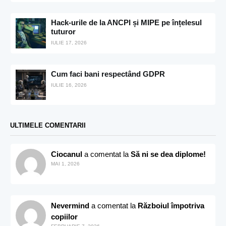
Hack-urile de la ANCPI și MIPE pe înțelesul
tuturor
IULIE 17, 2026
Cum faci bani respectând GDPR
IULIE 16, 2026
ULTIMELE COMENTARII
Ciocanul
a comentat la
Să ni se dea diplome!
MAI 1, 2026
Nevermind
a comentat la
Războiul împotriva
copiilor