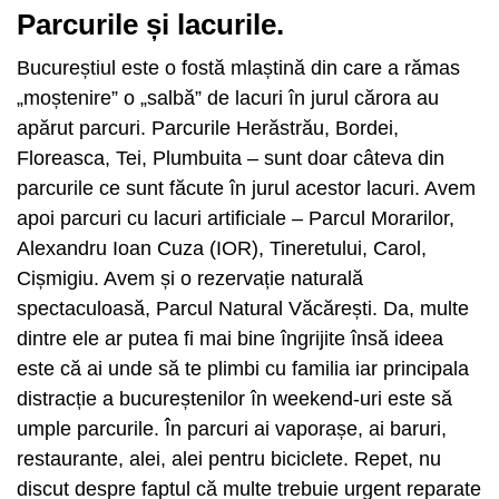
Parcurile și lacurile.
Bucureștiul este o fostă mlaștină din care a rămas
„moștenire” o „salbă” de lacuri în jurul cărora au
apărut parcuri. Parcurile Herăstrău, Bordei,
Floreasca, Tei, Plumbuita – sunt doar câteva din
parcurile ce sunt făcute în jurul acestor lacuri. Avem
apoi parcuri cu lacuri artificiale – Parcul Morarilor,
Alexandru Ioan Cuza (IOR), Tineretului, Carol,
Cișmigiu. Avem și o rezervație naturală
spectaculoasă, Parcul Natural Văcărești. Da, multe
dintre ele ar putea fi mai bine îngrijite însă ideea
este că ai unde să te plimbi cu familia iar principala
distracție a bucureștenilor în weekend-uri este să
umple parcurile. În parcuri ai vaporașe, ai baruri,
restaurante, alei, alei pentru biciclete. Repet, nu
discut despre faptul că multe trebuie urgent reparate