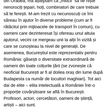
din Oradea, mă așteptam ca „miticii” să fie niște
nenorociți țepari, hoți, combinatori de care trebuie
să te ferești. M-am trezit cu necunoscuți ce îmi
săreau în ajutor în diverse probleme (cum ar fi
rătăcitul prin mijloacele de transport în comun), cu
oameni care dezinteresat își ofereau unul altuia
ajutorul, vecini ce mergeau unii la alții în vizită și
care se cunoșteau la nivel de generații. De
asemenea, Bucureștiul este reprezentativ pentru
România: găsești o diversitate extraordinară de
oameni din toate colțurile țării (se zvonește că
neoficial București ar fi al doilea oraș din lume după
Budapesta ca număr de locuitori maghiari). Tot aici
dai de elite – elita intelectuală a României într-o
proporție covârșitoare se află în București.
Profesori, actori, cercetători, oameni de știință,
artiști – aici sunt.