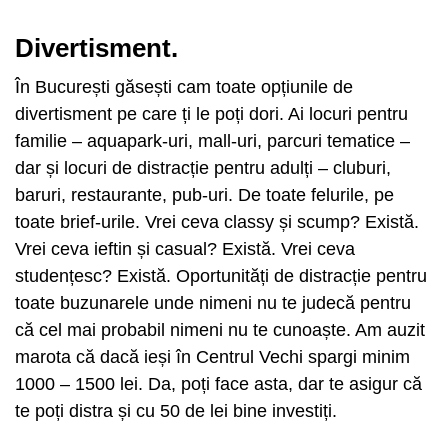
Divertisment.
În București găsești cam toate opțiunile de
divertisment pe care ți le poți dori. Ai locuri pentru
familie – aquapark-uri, mall-uri, parcuri tematice –
dar și locuri de distracție pentru adulți – cluburi,
baruri, restaurante, pub-uri. De toate felurile, pe
toate brief-urile. Vrei ceva classy și scump? Există.
Vrei ceva ieftin și casual? Există. Vrei ceva
studențesc? Există. Oportunități de distracție pentru
toate buzunarele unde nimeni nu te judecă pentru
că cel mai probabil nimeni nu te cunoaște. Am auzit
marota că dacă ieși în Centrul Vechi spargi minim
1000 – 1500 lei. Da, poți face asta, dar te asigur că
te poți distra și cu 50 de lei bine investiți.