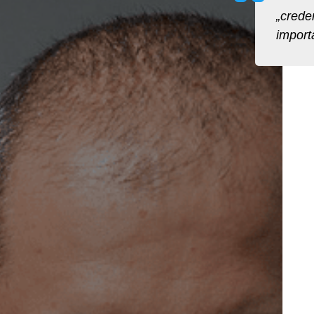
„crede
importa