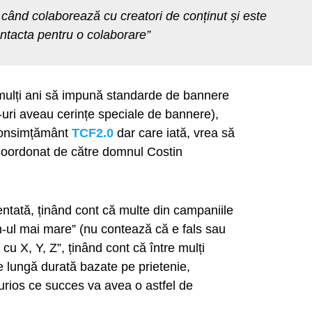
 când colaborează cu creatori de conținut și este
contacta pentru o colaborare”
 mulți ani să impună standarde de bannere
e-uri aveau cerințe speciale de bannere),
 consimțământ
TCF2.0
dar care iată, vrea să
coordonat de către domnul Costin
entată, ținând cont că multe din campaniile
ch-ul mai mare” (nu contează că e fals sau
 cu X, Y, Z”, ținând cont că între mulți
de lungă durată bazate pe prietenie,
curios ce succes va avea o astfel de