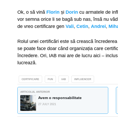
Ok, o să vină
Florin
și
Dorin
cu armatele de inf
vor semna orice li se bagă sub nas, însă nu văd
de vreo certificare gen
Vali
,
Cetin
,
Andrei
,
Mih
Rolul unei certificări este să crească încrederea
se poate face doar când organizația care certifi
încredere. Ori, IAB mai are de lucru aici – inclus
lucrează.
CERTIFICARE
FUN
IAB
INFLUENCER
ARTICOLUL ANTERIOR
Avem o responsabilitate
27 JULY 2021