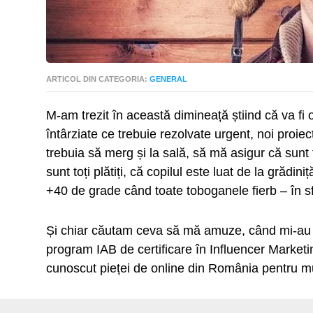
ARTICOL DIN CATEGORIA:
GENERAL
M-am trezit în această dimineață știind că va fi o z
întârziate ce trebuie rezolvate urgent, noi proiec
trebuia să merg și la sală, să mă asigur că sunt 
sunt toți plătiți, că copilul este luat de la grădin
+40 de grade când toate toboganele fierb – în sfâ
Și chiar căutam ceva să mă amuze, când mi-au 
program IAB de certificare în Influencer Market
cunoscut pieței de online din România pentru m