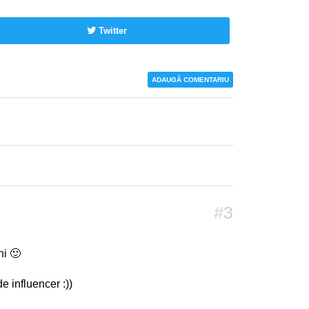
Twitter
ADAUGĂ COMENTARIU
#3
ni 🙂
de influencer :))