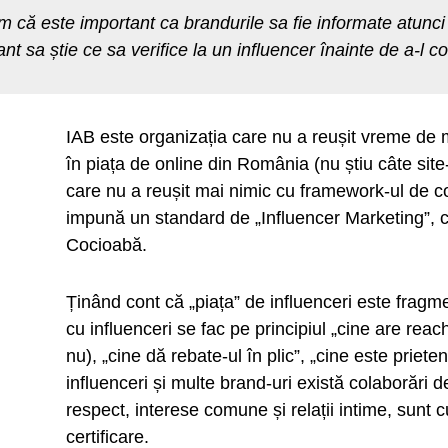
m că este important ca brandurile sa fie informate atunci
nt sa știe ce sa verifice la un influencer înainte de a-l 
IAB este organizația care nu a reușit vreme de
în piața de online din România (nu știu câte sit
care nu a reușit mai nimic cu framework-ul de
impună un standard de „Influencer Marketing”, 
Cocioabă.
Ținând cont că „piața” de influenceri este fragm
cu influenceri se fac pe principiul „cine are rea
nu), „cine dă rebate-ul în plic”, „cine este prieten
influenceri și multe brand-uri există colaborări 
respect, interese comune și relații intime, sunt 
certificare.