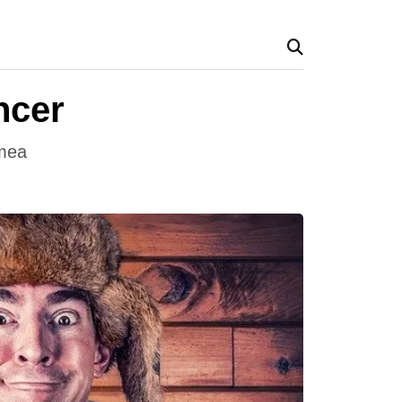
ncer
umea