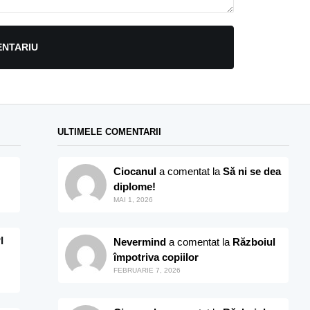
ENTARIU
ULTIMELE COMENTARII
Ciocanul
a comentat la
Să ni se dea
diplome!
MAI 1, 2026
I
Nevermind
a comentat la
Războiul
împotriva copiilor
FEBRUARIE 7, 2026