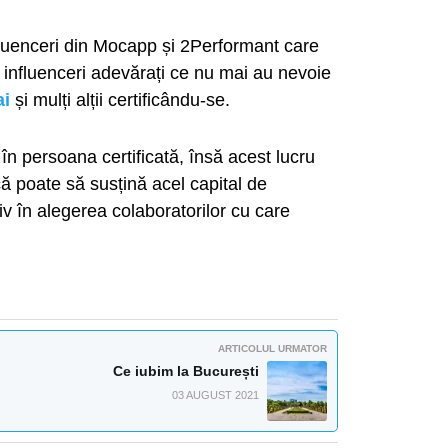
luenceri din Mocapp și 2Performant care
 influenceri adevărați ce nu mai au nevoie
ai
și mulți alții certificându-se.
 în persoana certificată, însă acest lucru
că poate să susțină acel capital de
iv în alegerea colaboratorilor cu care
ARTICOLUL URMATOR
Ce iubim la București
03 AUGUST 2021