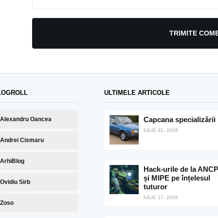
TRIMITE COM
LOGROLL
ULTIMELE ARTICOLE
Capcana specializării
Alexandru Oancea
IULIE 31, 2026
Andrei Cismaru
ArhiBlog
Hack-urile de la ANCP
și MIPE pe înțelesul
Ovidiu Sirb
tuturor
IULIE 17, 2026
Zoso