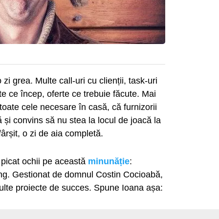
i grea. Multe call-uri cu clienții, task-uri
te ce încep, oferte ce trebuie făcute. Mai
toate cele necesare în casă, că furnizorii
iță și convins să nu stea la locul de joacă la
rșit, o zi de aia completă.
picat ochii pe această
minunăție
:
ing. Gestionat de domnul Costin Cocioabă,
ulte proiecte de succes. Spune Ioana așa: