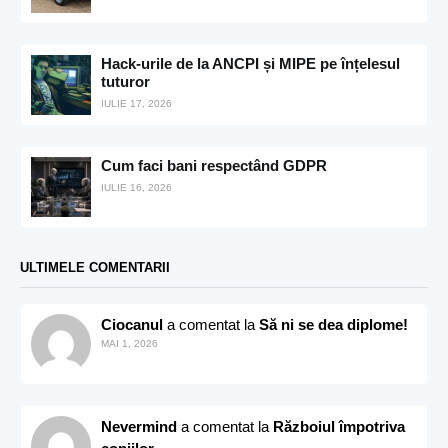
Hack-urile de la ANCPI și MIPE pe înțelesul
tuturor
IULIE 17, 2026
Cum faci bani respectând GDPR
IULIE 16, 2026
ULTIMELE COMENTARII
Ciocanul
a comentat la
Să ni se dea diplome!
MAI 1, 2026
Nevermind
a comentat la
Războiul împotriva