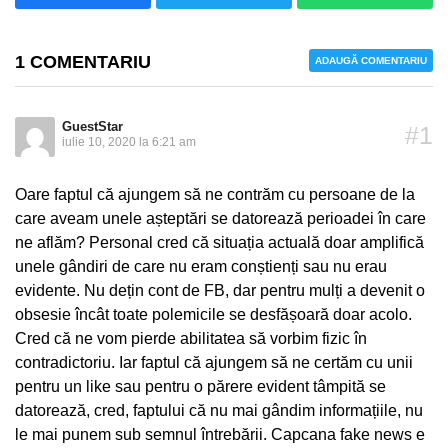
1 COMENTARIU
ADAUGĂ COMENTARIU
GuestStar
#1
iulie 10, 2020 la 6:21 am
Oare faptul că ajungem să ne contrăm cu persoane de la
care aveam unele așteptări se datorează perioadei în care
ne aflăm? Personal cred că situația actuală doar amplifică
unele gândiri de care nu eram conștienți sau nu erau
evidente. Nu dețin cont de FB, dar pentru mulți a devenit o
obsesie încât toate polemicile se desfășoară doar acolo.
Cred că ne vom pierde abilitatea să vorbim fizic în
contradictoriu. Iar faptul că ajungem să ne certăm cu unii
pentru un like sau pentru o părere evident tâmpită se
datorează, cred, faptului că nu mai gândim informațiile, nu
le mai punem sub semnul întrebării. Capcana fake news e