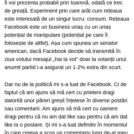
Îl voi prezenta probabil prin toamnă, odată ce trec
de greață. Experiment prin care arăt cum rețeaua
este interesată de un singur lucru: consum. Rețeaua
Facebook este un business uriaș cu un uriaș
potențial de manipulare (potențial pe care îl
folosește de altfel). Așa cum spunea un senator
american, dacă Facebook decide să transmită în
ziua votului mesajul „hai la vot” doar la votanții unui
anumit partid i-a asigurat un 1-2% extra din scurt.
Dar nu de la politică mi s-a luat de Facebook. Ci de
faptul că am ajuns să mă cert cu prieteni dragi
datorită unor păreri greșit înțelese în diverse postări
sau comentarii. Am ajuns să mă cert cu oameni
dragi pentru că nu am dat like sau pentru că am dat
like la o postare. Și mi s-a luat definitiv în momentul
în care cineva a scos un comentariu lung de-al meu