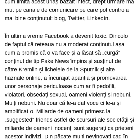
cum limita acest uriaș bâzâit infect, drept urmare mă
mut pe canale de comunicare pe care pot controla
mai bine conținutul: blog, Twitter, LinkedIn.
În ultima vreme Facebook a devenit toxic. Dincolo
de faptul că rețeaua nu a moderat conținutul așa
cum a promis că o va face și a lăsat să „curgă”
conținut de tip Fake News împins și susținut de
către Kremlin și lichelele de la Sputnik și alte
haznale online, a încurajat apariția și promovarea
unor personaje periculoase cum ar fi pedofili,
violatori, obsedați sexual, oameni violenți și nebuni.
Mulți nebuni. Nu doar că le-a dat voce ci le-a și
amplificat-o. Miliarde de oameni primesc la
„suggested” friends astfel de scursuri ale societății și
miliarde de oameni inocenți sunt sugerați ca prieteni
acestor indivizi. Din păcate mulți nevinovați cad în