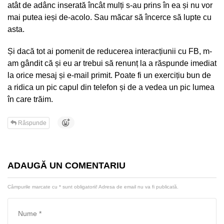
atât de adânc inserată încât mulți s-au prins în ea și nu vor
mai putea ieși de-acolo. Sau măcar să încerce să lupte cu
asta.
Și dacă tot ai pomenit de reducerea interacțiunii cu FB, m-
am gândit că și eu ar trebui să renunț la a răspunde imediat
la orice mesaj și e-mail primit. Poate fi un exercițiu bun de
a ridica un pic capul din telefon și de a vedea un pic lumea
în care trăim.
Răspunde
ADAUGĂ UN COMENTARIU
Câmpurile marcate cu
*
sunt obligatorii! Adresa de email nu va fi publicată.