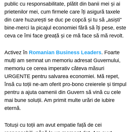
public cu responsabilitate, plătit din banii mei și ai
prietenilor mei, cum firmele care îți asigură taxele
din care huzurești se duc pe copcă și tu să „asiști”
bine-merci la picajul economiei fără să îți pese, este
ceva ce îmi face greață și ce mă face să mă revolt.
Activez în
Romanian Business Leaders
. Foarte
mulți am semnat un memoriu adresat Guvernului,
memoriu ce cerea imperativ câteva măsuri
URGENTE pentru salvarea economiei. Mă repet,
însă cu toții ne-am oferit pro-bono creierele și timpul
pentru a ajuta oamenii din Guvern să vină cu cele
mai bune soluții. Am primit multe urări de iubire
eternă.
Totuși cu toții am avut empatie față de cei