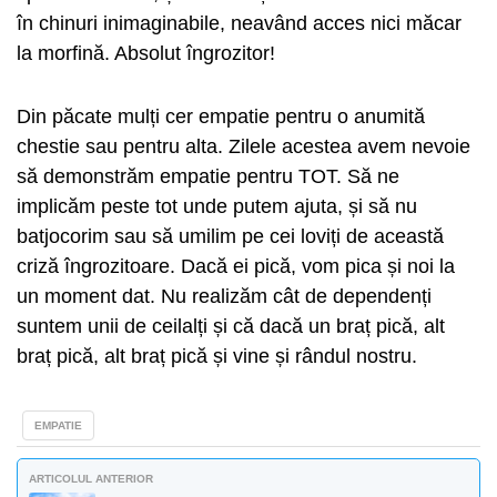
în chinuri inimaginabile, neavând acces nici măcar
la morfină. Absolut îngrozitor!
Din păcate mulți cer empatie pentru o anumită
chestie sau pentru alta. Zilele acestea avem nevoie
să demonstrăm empatie pentru TOT. Să ne
implicăm peste tot unde putem ajuta, și să nu
batjocorim sau să umilim pe cei loviți de această
criză îngrozitoare. Dacă ei pică, vom pica și noi la
un moment dat. Nu realizăm cât de dependenți
suntem unii de ceilalți și că dacă un braț pică, alt
braț pică, alt braț pică și vine și rândul nostru.
EMPATIE
ARTICOLUL ANTERIOR