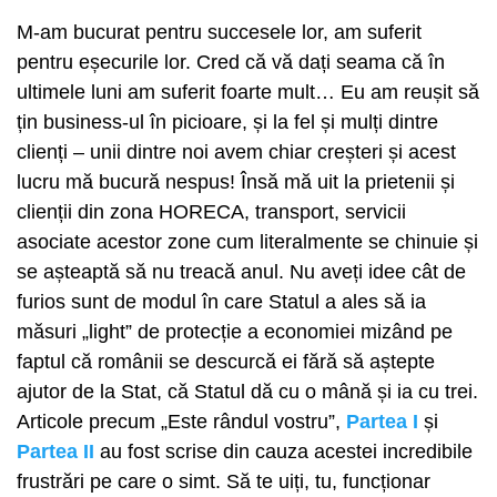
M-am bucurat pentru succesele lor, am suferit
pentru eșecurile lor. Cred că vă dați seama că în
ultimele luni am suferit foarte mult… Eu am reușit să
țin business-ul în picioare, și la fel și mulți dintre
clienți – unii dintre noi avem chiar creșteri și acest
lucru mă bucură nespus! Însă mă uit la prietenii și
clienții din zona HORECA, transport, servicii
asociate acestor zone cum literalmente se chinuie și
se așteaptă să nu treacă anul. Nu aveți idee cât de
furios sunt de modul în care Statul a ales să ia
măsuri „light” de protecție a economiei mizând pe
faptul că românii se descurcă ei fără să aștepte
ajutor de la Stat, că Statul dă cu o mână și ia cu trei.
Articole precum „Este rândul vostru”,
Partea I
și
Partea II
au fost scrise din cauza acestei incredibile
frustrări pe care o simt. Să te uiți, tu, funcționar