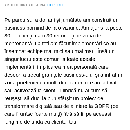
ARTICOL DIN CATEGORIA:
LIFESTYLE
Pe parcursul a doi ani și jumătate am construit un
business pornind de la o viziune. Am ajuns la peste
80 de clienți, cam 30 recurenți pe zona de
mentenanță. La toți am făcut implementări ce au
însemnat echipe mai mici sau mai mari. Însă un
singur lucru este comun la toate aceste
implementări: implicarea mea personală care
deseori a trecut granițele business-ului și a intrat în
zona prieteniei cu mulți din oamenii ce au activat
sau activează la clienți. Fiindcă nu ai cum să
reușești să duci la bun sfârșit un proiect de
transformare digitală sau de aliniere la GDPR (pe
care îl urăsc foarte mulți) fără să fii pe aceeași
lungime de undă cu clientul tău.