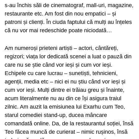
s-au închis săli de cinematograf, mall-uri, magazine,
restaurante etc. Am fost din nou empatici – și
patroni și clienți. În ciuda faptului că mulți au înțeles
că nu vor mai redeschide poate niciodată…
Am numeroși prieteni artiști – actori, cântăreți,
regizori; viața lor dedicată scenei a luat o pauză din
care nu se știe când vor ieși și cum vor ieși.
Echipele cu care lucrau – sunetiști, tehnicieni,
agenții, media etc – nici ei nu știu când vor ieși și
cum vor ieși. Mulți dintre ei trăiau greu și înainte,
acum literalmente nu au din ce își asigura traiul
zilnic. Am auzit la emisiunea lui Exarhu cum Teo,
starul comediei stand-up, ducea mâncare
comandată online. Da, de la restaurantul soției, însă
Teo făcea muncă de curierat – nimic rușinos, însă