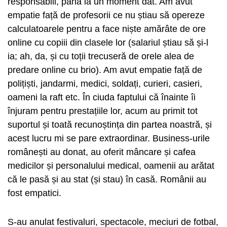
responsabili, până la un moment dat. Am avut
empatie față de profesorii ce nu știau să opereze
calculatoarele pentru a face niște amărâte de ore
online cu copiii din clasele lor (salariul știau să și-l
ia; ah, da, și cu toții trecuseră de orele alea de
predare online cu brio). Am avut empatie față de
polițiști, jandarmi, medici, soldați, curieri, casieri,
oameni la raft etc. În ciuda faptului că înainte îi
înjuram pentru prestațiile lor, acum au primit tot
suportul și toată recunoștința din partea noastră, și
acest lucru mi se pare extraordinar. Business-urile
românești au donat, au oferit mâncare și cafea
medicilor și personalului medical, oamenii au arătat
că le pasă și au stat (și stau) în casă. Românii au
fost empatici.
S-au anulat festivaluri, spectacole, meciuri de fotbal,