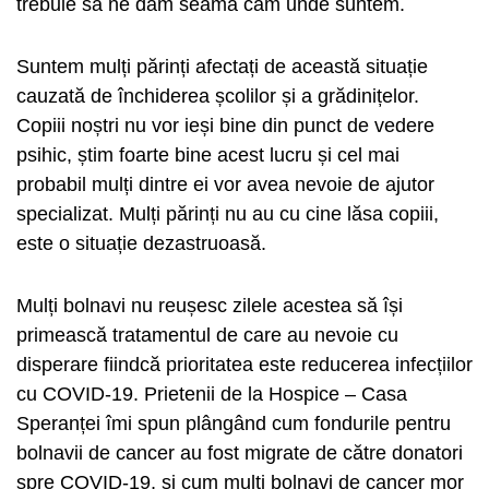
trebuie să ne dăm seama cam unde suntem.
Suntem mulți părinți afectați de această situație
cauzată de închiderea școlilor și a grădinițelor.
Copiii noștri nu vor ieși bine din punct de vedere
psihic, știm foarte bine acest lucru și cel mai
probabil mulți dintre ei vor avea nevoie de ajutor
specializat. Mulți părinți nu au cu cine lăsa copiii,
este o situație dezastruoasă.
Mulți bolnavi nu reușesc zilele acestea să își
primească tratamentul de care au nevoie cu
disperare fiindcă prioritatea este reducerea infecțiilor
cu COVID-19. Prietenii de la Hospice – Casa
Speranței îmi spun plângând cum fondurile pentru
bolnavii de cancer au fost migrate de către donatori
spre COVID-19, și cum mulți bolnavi de cancer mor