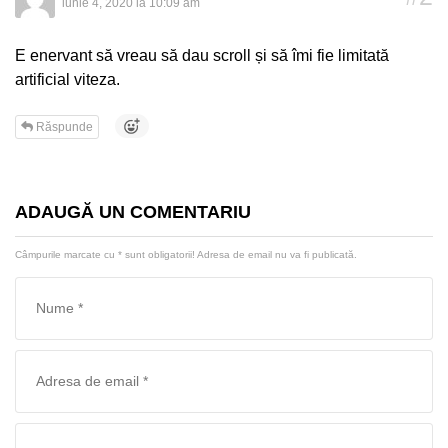
iunie 4, 2020 la 10:09 am
E enervant să vreau să dau scroll și să îmi fie limitată
artificial viteza.
Răspunde
ADAUGĂ UN COMENTARIU
Câmpurile marcate cu
*
sunt obligatorii! Adresa de email nu va fi publicată.