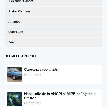
Alexandru Oancea
Andrei Cismaru
ArhiBlog
Ovidiu Sirb
Zoso
ULTIMELE ARTICOLE
Capcana specializării
IULIE 31, 2026
Hack-urile de la ANCPI și MIPE pe înțelesul
tuturor
IULIE 17, 2026