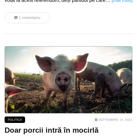
votat la acest referendum, deși partidul pe care…
[mai mult]
1 comentariu
POLITICA
SEPTEMBRIE 10, 2021
Doar porcii intră în mocirlă