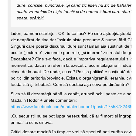
dure, concise, punctuale. Și când zic lideri nu zic de hahalerel
aflate vremelnic în niște funcții ci de oamenii buni care stau în
spate, scârbiți.
Lideri, oameni scârbiți… OK, tu ce faci? Pe cine aștepți/așteptă
zic neapărat de tine dar înșiruie niște prenume & nume, fără CNP
Singurii care poartă discursui dure sunt taman ăia susținuți de for
oculte („externe”, zic unele guri rele; „și interne” zic restul de guri 
Decapitare? Cine s-o facă, dacă e împotriva regulamentului și di
moment ce, dacă ne referim la executiv, acum tălăgăne fiindcă a 
cloșa de la ouat. De unde, cu ce? Poziția politică e susținută de s
politici din teritoriu/provincie. Există o organigramă, ierarhie, cvas
feudalistă și tributară. Cum să desfaci așa ceva pe dinăuntru?
Și ca să fii dezamăgit până la capăt, aruncă ochii peste ce a scris
Mădălin Hodor + unele comentarii:
https://www.facebook.com/madalin.hodor.1/posts/175587824697
„Cu securiștii nu se pot lupta nesecuriști, că ar fi morți și îngropați
prima.” a scris cineva.
Critici despre mocirlă în timp ce vrei să speri că poți curăța ceva 