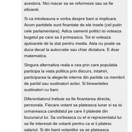
acestora. Nici macar sa se reformeze sau sa fie
eficienti.
Si ca intodeauna e vorba despre bani si implicare.
Acum partidele sunt finantate de ele insele (cel putin
cele parlamentare). Adica oamenii politici isi voteaza
bugetul pe care sa il primeasca. Tot ei voteaza
ajutoarele de la stat pentru media. Asta nu poate sa
duca decat la autocratie sau chiar dictatura. E doar
matematica.
Singura alternativa reala e cea prin care populatia
participa la viata politica prin discurs, intalniri,
participarea la alegerile interne din partide ca membrii
de partid sau sustinatori activi. Si bineanteles
sustinatori cu bani.
Diferentiatorul trebuie sa fie finantarea directa,
personala. Fiecare votant sa plateasca lunar si sa isi
urmareasca candidatul pe care il plateste din
buzunarul lui. Sa vorbeasca cu el si reprezentatul lui
sa fie interesat de votanti pentru ca ei ii platesc
salariul. Si din banii votantilor sa se plateasca