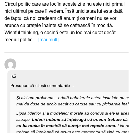
Circul politic care are loc în aceste zile nu este nici primul
nici ultimul pe care îl vedem. Însă unicitatea lui este dată
de faptul că noi credeam că anumiți oameni nu se vor
arunca cu brațele înainte să se caftească în mocirlă.
Wishful thinking, o cocină este un loc mai curat decât
mediul politic…
[mai mult]
Ikă
Presupun că citești comentariile…
Și aici am problema – odată hahalerele astea instalate nu se 
mai da duse de acolo decât cu cătușe sau cu picioarele înaint
Lipsa liderilor și a modelelor morale au condus și ele la aceas
situație.
Liderii trebuie să înțeleagă că uneori trebuie să in
cu bazooka în mocirlă să curețe mai repede zona.
Liderii
trebuie să înțeleagă că acum este momentul să vină cu mesa