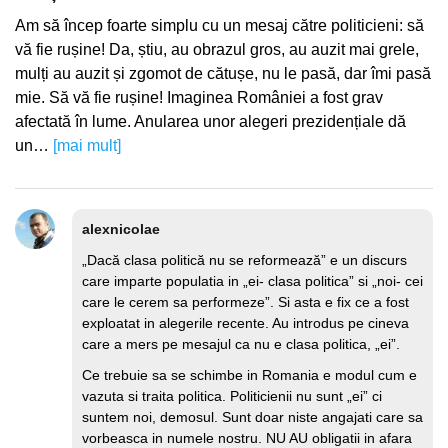
Am să încep foarte simplu cu un mesaj către politicieni: să
vă fie rușine! Da, știu, au obrazul gros, au auzit mai grele,
mulți au auzit și zgomot de cătușe, nu le pasă, dar îmi pasă
mie. Să vă fie rușine! Imaginea României a fost grav
afectată în lume. Anularea unor alegeri prezidențiale dă
un…
[mai mult]
alexnicolae
„Dacă clasa politică nu se reformează” e un discurs
care imparte populatia in „ei- clasa politica” si „noi- cei
care le cerem sa performeze”. Si asta e fix ce a fost
exploatat in alegerile recente. Au introdus pe cineva
care a mers pe mesajul ca nu e clasa politica, „ei”.
Ce trebuie sa se schimbe in Romania e modul cum e
vazuta si traita politica. Politicienii nu sunt „ei” ci
suntem noi, demosul. Sunt doar niste angajati care sa
vorbeasca in numele nostru. NU AU obligatii in afara