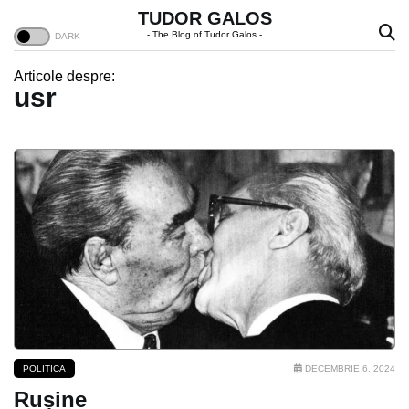
TUDOR GALOS
- The Blog of Tudor Galos -
Articole despre:
usr
POLITICA
DECEMBRIE 6, 2024
Rușine