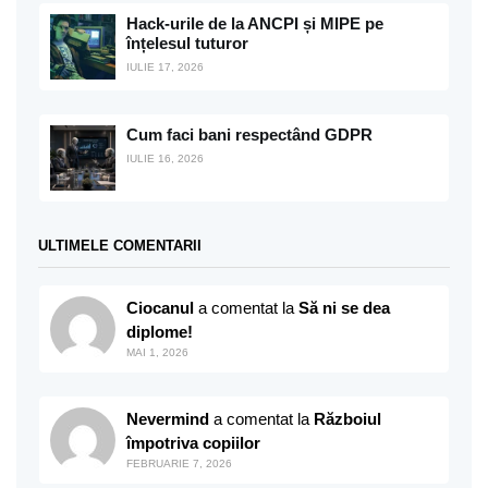
Hack-urile de la ANCPI și MIPE pe
înțelesul tuturor
IULIE 17, 2026
Cum faci bani respectând GDPR
IULIE 16, 2026
ULTIMELE COMENTARII
Ciocanul
a comentat la
Să ni se dea
diplome!
MAI 1, 2026
Nevermind
a comentat la
Războiul
împotriva copiilor
FEBRUARIE 7, 2026