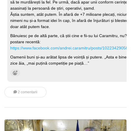
să te murdărești la fel. Pe urmă, dacă apar unii conform cerințelo
asasinați la persoană de știri, operativi, șamd.
Ăștia suntem, atât putem. În afară de +7 milioane plecați, niciunul
nimeni nu și-a format idei în cap, în afară de înjurături și bleste
doar atât putem face.
Bănuiesc pe de altă parte, că știi cine e fii-su lui Caramitru, nu? U
postare recentă:
https://www.facebook.com/andrei.caramitru/posts/10223429058
Oamenii buni și-au arătat lipsa de voință și putere. „Asta e bine”, 
zice ăia, „mai puțină competiție pe piață…”
2 comentarii