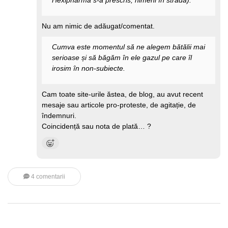
Hexipharma s-a prescris, nimeni în stradă).
Nu am nimic de adăugat/comentat.
Cumva este momentul să ne alegem bătălii mai
serioase și să băgăm în ele gazul pe care îl
irosim în non-subiecte.
Cam toate site-urile ăstea, de blog, au avut recent
mesaje sau articole pro-proteste, de agitație, de
îndemnuri.
Coincidență sau nota de plată… ?
4 comentarii