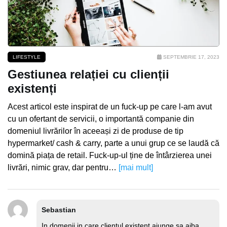
LIFESTYLE
SEPTEMBRIE 17, 2023
Gestiunea relației cu clienții
existenți
Acest articol este inspirat de un fuck-up pe care l-am avut
cu un ofertant de servicii, o importantă companie din
domeniul livrărilor în aceeași zi de produse de tip
hypermarket/ cash & carry, parte a unui grup ce se laudă că
domină piața de retail. Fuck-up-ul ține de întârzierea unei
livrări, nimic grav, dar pentru…
[mai mult]
Sebastian
In domenii in care clientul existent ajunge sa aiba