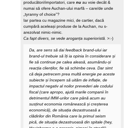
producători/importatori, care
nu
au voie decât &
numai să ofere Auchan-ului marfă – care/de unde
„tyranny of choice”?
Iar partea cu magazine mici, de cartier, dacă
cumpără aceleași produse de la Auchan, nu s-
arezolvat nimic-nimic.
Ca fapt divers, se vede aroganța superioristă.
>:-)
Da, are sens să dai feedback brand-ului iar
brand-ul trebuie să îți ia opinia în considerare și
fie să continue pe calea aleasă, asumându-și
reacția clienților, fie să schimbe ceva. Dar simt
că deja petrecem prea multă energie pe aceste
subiecte și începem să uităm de inflație, de
impactul negativ al noilor prevederi ale codului
fiscal (care apropo, ajută marile companii în
detrimentul IMM-urilor care până acum au
susținut economia românească și creșterea
economică), de situația dezastruoasă a
clădirilor din România care la primul seism
pică, de situația dezastruoasă din spitale (hey,