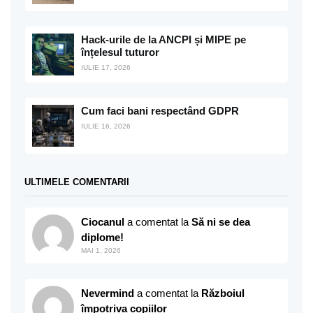
Hack-urile de la ANCPI și MIPE pe
înțelesul tuturor
IULIE 17, 2026
Cum faci bani respectând GDPR
IULIE 16, 2026
ULTIMELE COMENTARII
Ciocanul
a comentat la
Să ni se dea
diplome!
MAI 1, 2026
Nevermind
a comentat la
Războiul
împotriva copiilor