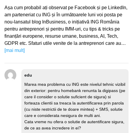
Așa cum probabil ați observat pe Facebook și pe LinkedIn,
am parteneriat cu ING și în următoarele luni voi posta pe
nou-lansatul blog InBusiness, o inițiativă ING România
pentru antreprenori și pentru IMM-uri, cu tips & tricks pe
finanțări europene, resurse umane, business, AI, Tech,
GDPR etc. Sfaturi utile venite de la antreprenori care au…
[mai mult]
edu
Marea mea problema cu ING este nivelul tehnic vizibil
din exterior: pentru homebank renunta la digipass (pe
care il consider o solutie suficient de sigura) si
forteaza clientii sa treaca la autentificarea prin parola
(cu niste restrictii de te doare mintea) + SMS, solutie
care e considerata nesigura de multi ani.
Cata vreme nu ofera o solutie de autentificare sigura,
de ce as avea incredere in ei?