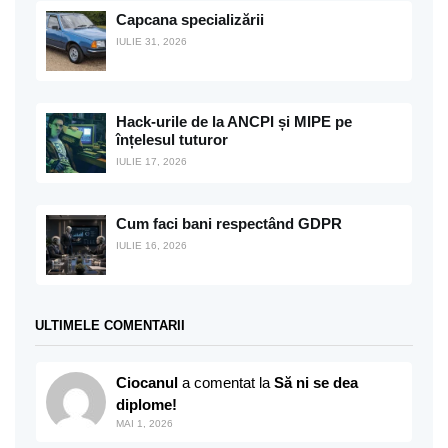
Capcana specializării
IULIE 31, 2026
Hack-urile de la ANCPI și MIPE pe
înțelesul tuturor
IULIE 17, 2026
Cum faci bani respectând GDPR
IULIE 16, 2026
ULTIMELE COMENTARII
Ciocanul
a comentat la
Să ni se dea
diplome!
MAI 1, 2026