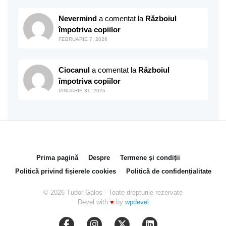
Nevermind
a comentat la
Războiul
împotriva copiilor
FEBRUARIE 7, 2026
Ciocanul
a comentat la
Războiul
împotriva copiilor
IANUARIE 31, 2026
Prima pagină
Despre
Termene și condiții
Politică privind fișierele cookies
Politică de confidențialitate
© 2026 Tudor Galos - Toate drepturile rezervate
Devel with
♥
by
wpdevel