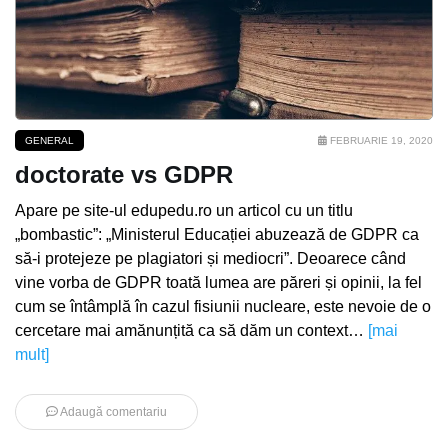
GENERAL
FEBRUARIE 19, 2020
doctorate vs GDPR
Apare pe site-ul edupedu.ro un articol cu un titlu
„bombastic”: „Ministerul Educației abuzează de GDPR ca
să-i protejeze pe plagiatori și mediocri”. Deoarece când
vine vorba de GDPR toată lumea are păreri și opinii, la fel
cum se întâmplă în cazul fisiunii nucleare, este nevoie de o
cercetare mai amănunțită ca să dăm un context…
[mai
mult]
Adaugă comentariu