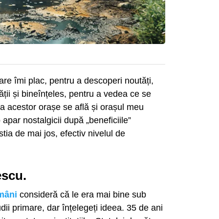
re îmi plac, pentru a descoperi noutăți,
ății și bineînțeles, pentru a vedea ce se
sta acestor orașe se află și orașul meu
apar nostalgicii după „beneficiile”
ia de mai jos, efectiv nivelul de
escu.
mâni
consideră că le era mai bine sub
ii primare, dar înțelegeți ideea. 35 de ani