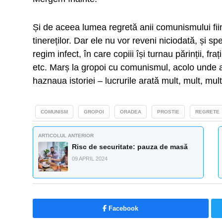
Și de aceea lumea regretă anii comunismului fiind
tinereților. Dar ele nu vor reveni niciodată, și s
regim infect, în care copiii își turnau părinții, frați
etc. Marș la gropoi cu comunismul, acolo unde apa
haznaua istoriei – lucrurile arată mult, mult, mu
COMUNISM
GROPOI
ORADEA
PROSTIE
REGRETE
ARTICOLUL ANTERIOR
Risc de securitate: pauza de masă
09 APRIL 2024
Facebook