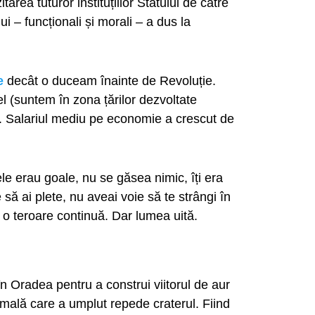
rea tuturor instituțiilor Statului de către
ui – funcționali și morali – a dus la
e
decât o duceam înainte de Revoluție.
fel (suntem în zona țărilor dezvoltate
ri. Salariul mediu pe economie a crescut de
e erau goale, nu se găsea nimic, îți era
 să ai plete, nu aveai voie să te strângi în
 o teroare continuă. Dar lumea uită.
 Oradea pentru a construi viitorul de aur
rmală care a umplut repede craterul. Fiind