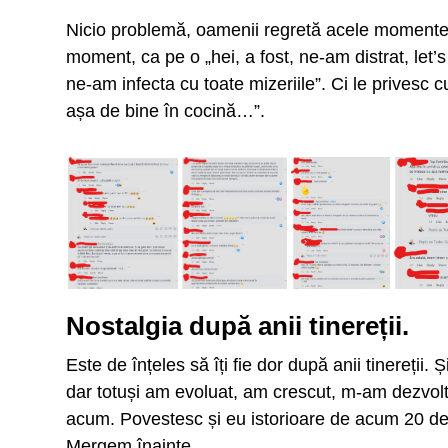
Nicio problemă, oamenii regretă acele momente.
moment, ca pe o „hei, a fost, ne-am distrat, let
ne-am infecta cu toate mizeriile”. Ci le privesc cu
așa de bine în cocină…”.
Nostalgia după anii tinereții.
Este de înțeles să îți fie dor după anii tinereții
dar totuși am evoluat, am crescut, m-am dezvol
acum. Povestesc și eu istorioare de acum 20 de 
Mergem înainte.