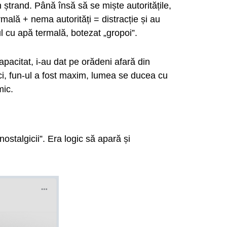
 ștrand. Până însă să se miște autoritățile,
mală + nema autorități = distracție și au
l cu apă termală, botezat „gropoi”.
apacitat, i-au dat pe orădeni afară din
ci, fun-ul a fost maxim, lumea se ducea cu
mic.
stalgicii”. Era logic să apară și