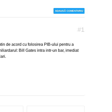
ADAUGĂ COMENTARIU
#1
utin de acord cu folosirea PIB-ului pentru a
ardarul: Bill Gates intra intr-un bar, imediat
ari.