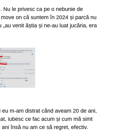
 Nu le privesc ca pe o nebunie de
’s move on că suntem în 2024 și parcă nu
 „au venit ăștia și ne-au luat jucăria, era
. Și eu m-am distrat când aveam 20 de ani,
tat, iubesc ce fac acum și cum mă simt
ani însă nu am ce să regret, efectiv.