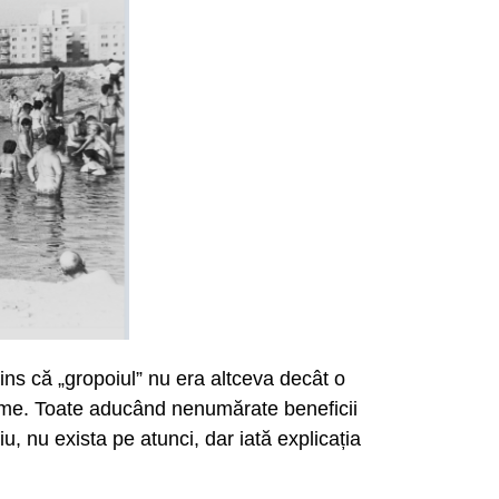
prins că „gropoiul” nu era altceva decât o
olime. Toate aducând nenumărate beneficii
iu, nu exista pe atunci, dar iată explicația