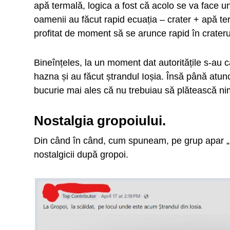
apă termală, logica a fost că acolo se va face un
oamenii au făcut rapid ecuația – crater + apă ter
profitat de moment să se arunce rapid în crateru
Bineînțeles, la un moment dat autoritățile s-au c
hazna și au făcut ștrandul Ioșia. Însă până atun
bucurie mai ales că nu trebuiau să plătească ni
Nostalgia gropoiului.
Din când în când, cum spuneam, pe grup apar „no
nostalgicii după gropoi.