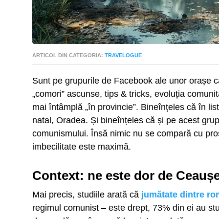
ARTICOL DIN CATEGORIA:
TRAVELOGUE
Sunt pe grupurile de Facebook ale unor orașe ca
„comori” ascunse, tips & tricks, evoluția comunit
mai întâmplă „în provincie”. Bineînțeles că în li
natal, Oradea. Și bineînțeles că și pe acest grup 
comunismului. Însă nimic nu se compară cu prost
imbecilitate este maximă.
Context: ne este dor de Ceauș
Mai precis, studiile arată că
jumătate dintre ro
regimul comunist – este drept, 73% din ei au stud