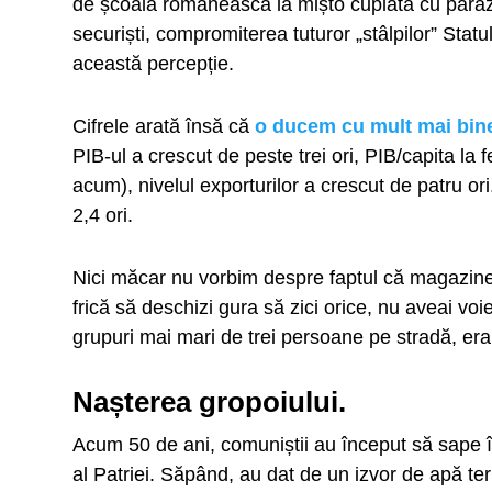
de școală românească la mișto cuplată cu parazita
securiști, compromiterea tuturor „stâlpilor” Statul
această percepție.
Cifrele arată însă că
o ducem cu mult mai bin
PIB-ul a crescut de peste trei ori, PIB/capita la 
acum), nivelul exporturilor a crescut de patru o
2,4 ori.
Nici măcar nu vorbim despre faptul că magazinel
frică să deschizi gura să zici orice, nu aveai voie
grupuri mai mari de trei persoane pe stradă, era
Nașterea gropoiului.
Acum 50 de ani, comuniștii au început să sape în
al Patriei. Săpând, au dat de un izvor de apă te