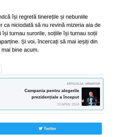
că își regretă tinerețile și nebuniile
per ca niciodată să nu revină mizeria aia de
i își turnau surorile, soțiile își turnau soții
rține. Și voi, încercați să mai ieșiți din
lt mai bine acum.
ARTICOLUL URMATOR
Campania pentru alegerile
prezidențiale a început
22 APRIL 2024
Twitter