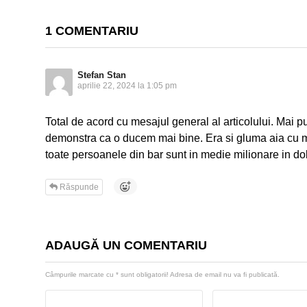
1 COMENTARIU
Stefan Stan
aprilie 22, 2024 la 1:05 pm
Total de acord cu mesajul general al articolului. Mai p
demonstra ca o ducem mai bine. Era si gluma aia cu mili
toate persoanele din bar sunt in medie milionare in dol
Răspunde
ADAUGĂ UN COMENTARIU
Câmpurile marcate cu
*
sunt obligatorii! Adresa de email nu va fi publicată.