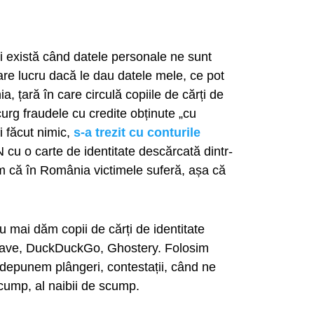
ri există când datele personale ne sunt
are lucru dacă le dau datele mele, ce pot
 țară în care circulă copiile de cărți de
 curg fraudele cu credite obținute „cu
i făcut nimic,
s-a trezit cu conturile
N cu o carte de identitate descărcată dintr-
tim că în România victimele suferă, așa că
u mai dăm copii de cărți de identitate
Brave, DuckDuckGo, Ghostery. Folosim
t, depunem plângeri, contestații, când ne
scump, al naibii de scump.