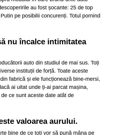
ar descoperirile au fost șocante: 25 de top
Putin pe posibilii concurenți. Totul pornind
ă nu încalce intimitatea
ducătorii auto din studiul de mai sus. Toți
iverse instituții de forță. Toate aceste
din fabrică și ele funcționează bine-mersi,
dacă ai uitat unde ți-ai parcat mașina,
, de ce sunt aceste date atât de
este valoarea aurului.
arte bine de ce toți vor să pună mâna pe