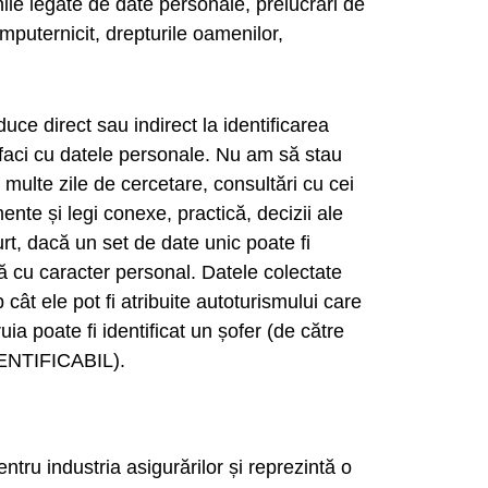
nile legate de date personale, prelucrări de
mputernicit, drepturile oamenilor,
e direct sau indirect la identificarea
aci cu datele personale. Nu am să stau
e multe zile de cercetare, consultări cu cei
nte și legi conexe, practică, decizii ale
urt, dacă un set de date unic poate fi
tă cu caracter personal. Datele colectate
cât ele pot fi atribuite autoturismului care
a poate fi identificat un șofer (de către
IDENTIFICABIL).
entru industria asigurărilor și reprezintă o