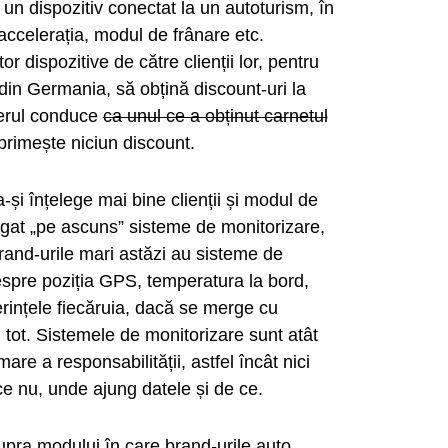
un dispozitiv conectat la un autoturism, în
 accelerația, modul de frânare etc.
 dispozitive de către clienții lor, pentru
din Germania, să obțină discount-uri la
ferul conduce
ca unul ce a obținut carnetul
primește niciun discount.
și înțelege mai bine clienții și modul de
băgat „pe ascuns” sisteme de monitorizare,
 brand-urile mari astăzi au sisteme de
despre poziția GPS, temperatura la bord,
rințele fiecăruia, dacă se merge cu
 tot. Sistemele de monitorizare sunt atât
re a responsabilității, astfel încât nici
ce nu, unde ajung datele și de ce.
pra modului în care brand-urile auto