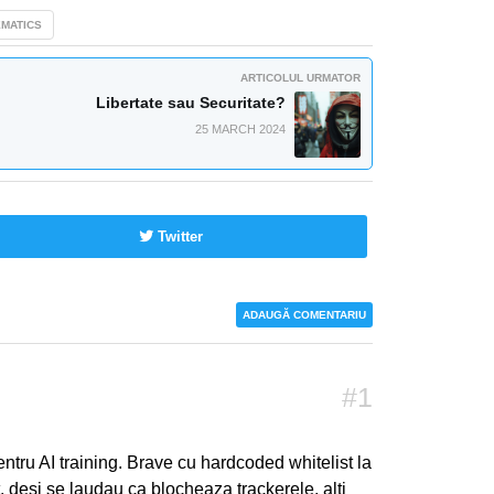
MATICS
ARTICOLUL URMATOR
Libertate sau Securitate?
25 MARCH 2024
Twitter
ADAUGĂ COMENTARIU
#1
ntru AI training. Brave cu hardcoded whitelist la
 desi se laudau ca blocheaza trackerele, alti