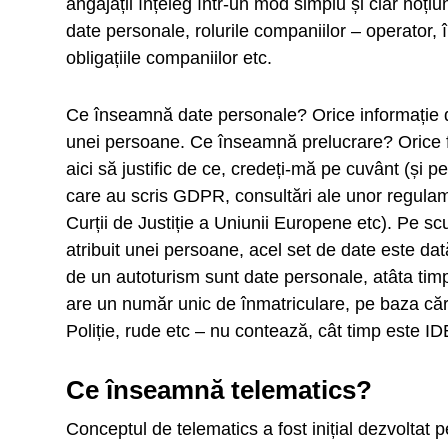
angajații înțeleg într-un mod simplu și clar noțiu
date personale, rolurile companiilor – operator, î
obligațiile companiilor etc.
Ce înseamnă date personale? Orice informație duc
unei persoane. Ce înseamnă prelucrare? Orice f
aici să justific de ce, credeți-mă pe cuvânt (și p
care au scris GDPR, consultări ale unor regulame
Curții de Justiție a Uniunii Europene etc). Pe sc
atribuit unei persoane, acel set de date este da
de un autoturism sunt date personale, atâta timp 
are un număr unic de înmatriculare, pe baza cărui
Poliție, rude etc – nu contează, cât timp este 
Ce înseamnă telematics?
Conceptul de telematics a fost inițial dezvoltat p