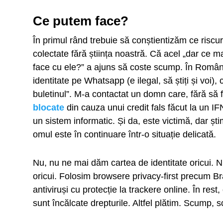
Ce putem face?
În primul rând trebuie să conștientizăm ce riscu
colectate fără știința noastră. Că acel „dar ce m
face cu ele?” a ajuns să coste scump. În România,
identitate pe Whatsapp (e ilegal, să știți și voi),
buletinul”. M-a contactat un domn care, fără să f
blocate
din cauza unui credit fals făcut la un IF
un sistem informatic. Și da, este victimă, dar ș
omul este în continuare într-o situație delicată.
Nu, nu ne mai dăm cartea de identitate oricui. N
oricui. Folosim browsere privacy-first precum 
antiviruși cu protecție la trackere online. În res
sunt încălcate drepturile. Altfel plătim. Scump, 