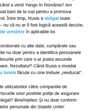
te când a venit Yango în România? Am
 luat bani de la ruși pentru a promova
nd. Între timp, Rusia a
obligat
toate
 – nu că nu ar fi fost logică această decizie,
 de urmărire
în aplicațiile lor.
coroborate cu alte date, cumpărate sau
site nu doar pentru a identifica persoanele
, locurile prin care s-ar putea ascunde
rioare. Rezultatul? Când Rusia a invadat
u listele
făcute cu cine trebuie „reeducat”.
 utilizatorilor către companiile de
riscurile unor posibile polițe de asigurare
 ilegal? Bineînțeles! Și nu doar conform
telor personale din Statele Unite!