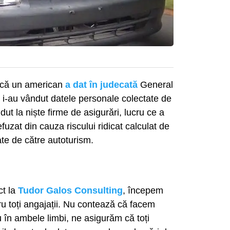
că un american
a dat în judecată
General
 i-au vândut datele personale colectate de
ut la niște firme de asigurări, lucru ce a
fuzat din cauza riscului ridicat calculat de
ate de către autoturism.
ct la
Tudor Galos Consulting
, începem
tru toți angajații. Nu contează că facem
 în ambele limbi, ne asigurăm că toți