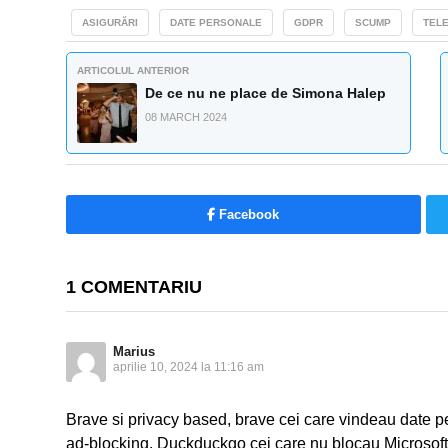
ASIGURĂRI
DATE PERSONALE
GDPR
SCUMP
TELE
ARTICOLUL ANTERIOR
De ce nu ne place de Simona Halep
08 MARCH 2024
Facebook
1 COMENTARIU
Marius
aprilie 10, 2024 la 11:16 am
Brave si privacy based, brave cei care vindeau date pe
ad-blocking. Duckduckgo cei care nu blocau Microsoft,