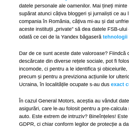
datele personale ale oamenilor. Mai țineți min
supărat atunci câțiva bloggeri și jurnaliști ce au
compania în România, câțiva mi-au și dat unfrie
aceste instituții „private” să dea datele FSB-ului
odată ce cei de la Yandex băgaseră
tehnologii
Dar de ce sunt aceste date valoroase? Fiindcă 
descărcate din diverse rețele sociale, pot fi folo
incomode, ci pentru a le identifica și obiceiurile
precum și pentru a previziona acțiunile lor ulte
Ucraina, în localitățile ocupate s-au dus
exact c
În cazul General Motors, aceștia au vândut datele
asigurări, care le-au folosit pentru a pre-calcula 
auto. Este extrem de intruziv? Bineînțeles! Este
GDPR, ci chiar conform legilor de protecție a da