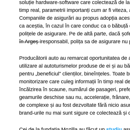
soluție hardware-software care colectează de la 
timp real, parametrii importanți cum ar fi viteza,
Companiile de asigurări au propus adopția acestor
ca aceștia, în cazul în care conduc ca o băbuță 
polițele de asigurare. Pe de altă parte, dacă șo
în Argeș
iresponsabil, polița sa de asigurare nu 
Producătorii auto au remarcat oportunitatea de a-
utilizare al autoturismelor produse de ei și au 
pentru „beneficiul” clienților, bineînțeles. Toate
monitorizare care culeg informații în timp real 
încălzirea în scaune, numărul de pasageri, prefe
geamurile deschise sau nu, accelerație, frânare,
de complexe și au fost dezvoltate fără nicio asuma
brand-urile nu mai sunt sigure ce colectează și 
Cei de la fundația Mozilla au făcut un
studiu
asu