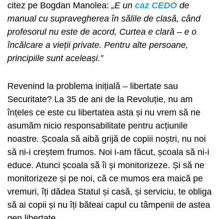
citez pe Bogdan Manolea:
„E un
caz CEDO
de
manual cu supravegherea în sălile de clasă, când
profesorul nu este de acord, Curtea e clară – e o
încălcare a vieții private. Pentru alte persoane,
principiile sunt aceleași.”
Revenind la problema inițială – libertate sau
Securitate? La 35 de ani de la Revoluție, nu am
înțeles ce este cu libertatea asta și nu vrem să ne
asumăm nicio responsabilitate pentru acțiunile
noastre. Școala să aibă grijă de copiii noștri, nu noi
să ni-i creștem frumos. Noi i-am făcut, școala să ni-i
educe. Atunci școala să îi și monitorizeze. Și să ne
monitorizeze și pe noi, că ce mumos era maică pe
vremuri, îți dădea Statul și casă, și serviciu, te obliga
să ai copii și nu îți băteai capul cu tâmpenii de astea
gen libertate.