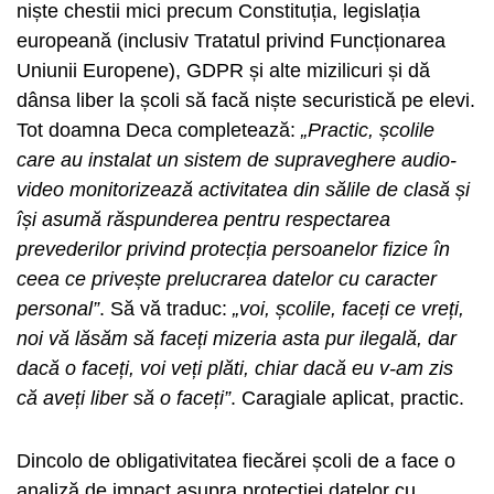
niște chestii mici precum Constituția, legislația
europeană (inclusiv Tratatul privind Funcționarea
Uniunii Europene), GDPR și alte mizilicuri și dă
dânsa liber la școli să facă niște securistică pe elevi.
Tot doamna Deca completează:
„Practic, școlile
care au instalat un sistem de supraveghere audio-
video monitorizează activitatea din sălile de clasă și
își asumă răspunderea pentru respectarea
prevederilor privind protecția persoanelor fizice în
ceea ce privește prelucrarea datelor cu caracter
personal”
. Să vă traduc:
„voi, școlile, faceți ce vreți,
noi vă lăsăm să faceți mizeria asta pur ilegală, dar
dacă o faceți, voi veți plăti, chiar dacă eu v-am zis
că aveți liber să o faceți”
. Caragiale aplicat, practic.
Dincolo de obligativitatea fiecărei școli de a face o
analiză de impact asupra protecției datelor cu