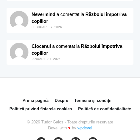
Nevermind
a comentat la
Războiul împotriva
copiilor
FEBRUARIE 7, 2026
Ciocanul
a comentat la
Războiul împotriva
copiilor
IANUARIE 31, 2026
Prima pagină
Despre
Termene și condiții
Politică privind fișierele cookies
Politică de confidențialitate
© 2026 Tudor Galos - Toate drepturile rezervate
Devel with
♥
by
wpdevel