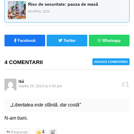
Risc de securitate: pauza de masă
09 APRIL 2024
Facebook
Twitter
Whatsapp
4 COMENTARII
ADAUGĂ COMENTARIU
Ikă
#1
martie 29, 2024 la 4:45 pm
„Libertatea este sfântă, dar costă”
N-am bani.
4
Răspunde