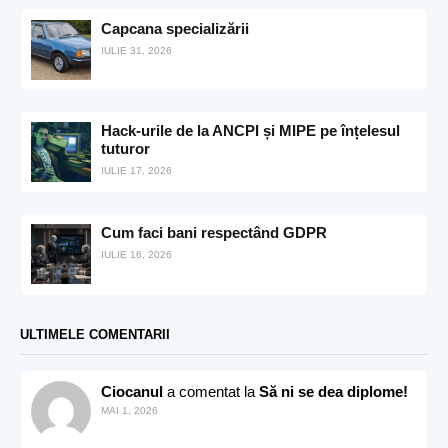
Capcana specializării
IULIE 31, 2026
Hack-urile de la ANCPI și MIPE pe înțelesul
tuturor
IULIE 17, 2026
Cum faci bani respectând GDPR
IULIE 16, 2026
ULTIMELE COMENTARII
Ciocanul
a comentat la
Să ni se dea diplome!
MAI 1, 2026