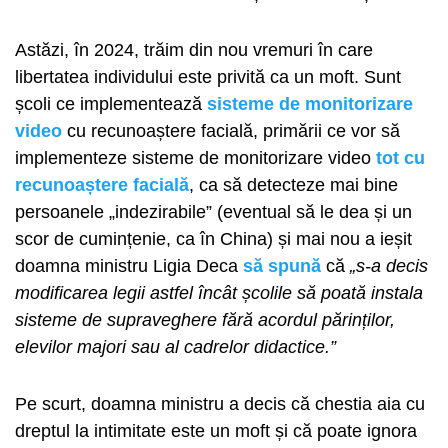
Astăzi, în 2024, trăim din nou vremuri în care
libertatea individului este privită ca un moft. Sunt
școli ce implementează
sisteme de monitorizare
video
cu recunoaștere facială, primării ce vor să
implementeze sisteme de monitorizare video
tot cu
recunoaștere facială
, ca să detecteze mai bine
persoanele „indezirabile” (eventual să le dea și un
scor de cumințenie, ca în China) și mai nou a ieșit
doamna ministru Ligia Deca
să spună
că
„s-a decis
modificarea legii astfel încât școlile să poată instala
sisteme de supraveghere fără acordul părinților,
elevilor majori sau al cadrelor didactice.”
Pe scurt, doamna ministru a decis că chestia aia cu
dreptul la intimitate este un moft și că poate ignora