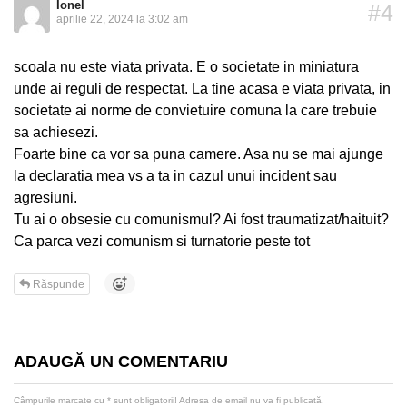
Ionel
#4
aprilie 22, 2024 la 3:02 am
scoala nu este viata privata. E o societate in miniatura
unde ai reguli de respectat. La tine acasa e viata privata, in
societate ai norme de convietuire comuna la care trebuie
sa achiesezi.
Foarte bine ca vor sa puna camere. Asa nu se mai ajunge
la declaratia mea vs a ta in cazul unui incident sau
agresiuni.
Tu ai o obsesie cu comunismul? Ai fost traumatizat/haituit?
Ca parca vezi comunism si turnatorie peste tot
Răspunde
ADAUGĂ UN COMENTARIU
Câmpurile marcate cu
*
sunt obligatorii! Adresa de email nu va fi publicată.