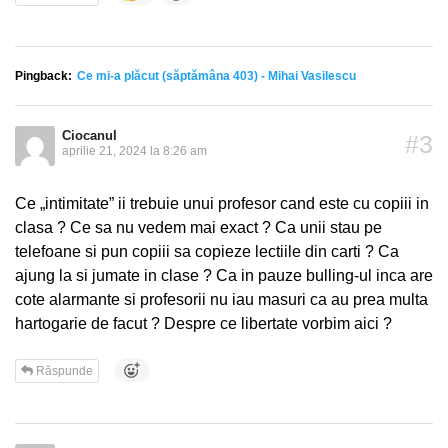
Pingback:
Ce mi-a plăcut (săptămâna 403) - Mihai Vasilescu
Ciocanul
#3
aprilie 21, 2024 la 8:26 am
Ce „intimitate” ii trebuie unui profesor cand este cu copiii in
clasa ? Ce sa nu vedem mai exact ? Ca unii stau pe
telefoane si pun copiii sa copieze lectiile din carti ? Ca
ajung la si jumate in clase ? Ca in pauze bulling-ul inca are
cote alarmante si profesorii nu iau masuri ca au prea multa
hartogarie de facut ? Despre ce libertate vorbim aici ?
Răspunde