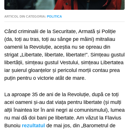
ARTICOL DIN CATEGORIA:
POLITICA
Când criminalii de la Securitate, Armată și Poliție
(da, toți au tras, toți au sânge pe mâini) mitraliau
oamenii la Revoluție, aceștia nu se opreau din
strigat „Libertate, libertate, libertate!”. Simțeau gustul
libertății, simțeau gustul Vestului, simțeau Libertatea
iar șuierul gloanțelor și pericolul morții contau prea
puțin pentru o victorie atât de mare.
La aproape 35 de ani de la Revoluție, după ce toți
acei oameni și-au dat viața pentru libertate (și mulți
alții înaintea lor în anii negri ai comunismului), lumea
nu mai dă doi bani pe libertate. Am văzut la Flavius
Bunoiu
rezultatul
de mai jos, din „Barometrul de