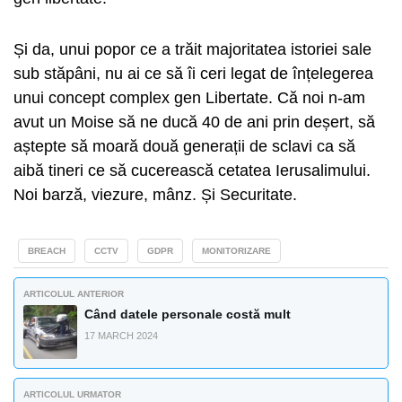
Și da, unui popor ce a trăit majoritatea istoriei sale
sub stăpâni, nu ai ce să îi ceri legat de înțelegerea
unui concept complex gen Libertate. Că noi n-am
avut un Moise să ne ducă 40 de ani prin deșert, să
aștepte să moară două generații de sclavi ca să
aibă tineri ce să cucerească cetatea Ierusalimului.
Noi barză, viezure, mânz. Și Securitate.
BREACH
CCTV
GDPR
MONITORIZARE
ARTICOLUL ANTERIOR
Când datele personale costă mult
17 MARCH 2024
ARTICOLUL URMATOR