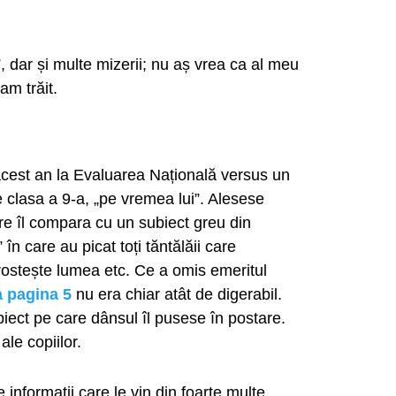
 dar și multe mizerii; nu aș vrea ca al meu
am trăit.
acest an la Evaluarea Națională versus un
 clasa a 9-a, „pe vremea lui”. Alesese
are îl compara cu un subiect greu din
n care au picat toți tăntălăii care
rostește lumea etc. Ce a omis emeritul
a pagina 5
nu era chiar atât de digerabil.
iect pe care dânsul îl pusese în postare.
le copiilor.
 informații care le vin din foarte multe