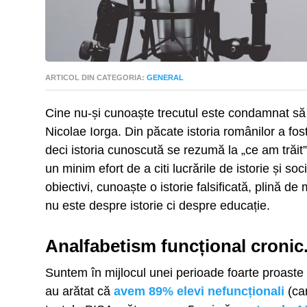
ARTICOL DIN CATEGORIA:
GENERAL
Cine nu-și cunoaște trecutul este condamnat să î
Nicolae Iorga. Din păcate istoria românilor a fost
deci istoria cunoscută se rezumă la „ce am trăit” 
un minim efort de a citi lucrările de istorie și so
obiectivi, cunoaște o istorie falsificată, plină d
nu este despre istorie ci despre educație.
Analfabetism funcțional cronic
Suntem în mijlocul unei perioade foarte proaste
au arătat că
avem 89% elevi nefuncționali
(car