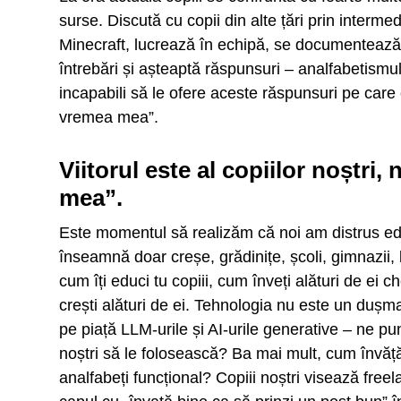
surse. Discută cu copii din alte țări prin interme
Minecraft, lucrează în echipă, se documentează d
întrebări și așteaptă răspunsuri – analfabetismul 
incapabili să le ofere aceste răspunsuri pe care 
vremea mea”.
Viitorul este al copiilor noștri,
mea”.
Este momentul să realizăm că noi am distrus e
înseamnă doar creșe, grădinițe, școli, gimnazii, 
cum îți educi tu copiii, cum înveți alături de ei ch
crești alături de ei. Tehnologia nu este un dușm
pe piață LLM-urile și AI-urile generative – ne p
noștri să le folosească? Ba mai mult, cum învăță
analfabeți funcțional? Copiii noștri visează freel