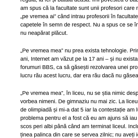
am spus că la facultate sunt unii profesori care n
„pe vremea ai” când intrau profesorii în facultat
capetele în semn de respect. Nu a spus ce se în
nu neapărat plăcut.
„Pe vremea mea” nu prea exista tehnologie. Pri
ani, Internet am văzut pe la 17 ani – și nu exis
forumuri BBS, ca să găsești rezolvarea unei pro
lucru rău acest lucru, dar era rău dacă nu găseai s
„Pe vremea mea”, în liceu, nu se știa nimic desp
vorbea nimeni. De gimnaziu nu mai zic. La liceu,
de olimpiadă și mi-a dat 5 iar la contestație am l
problema pentru el a fost că eu am ajuns să iau
scos peri albi până când am terminat liceul. Incl
ținea palinca din care se servea zilnic; nu aveți