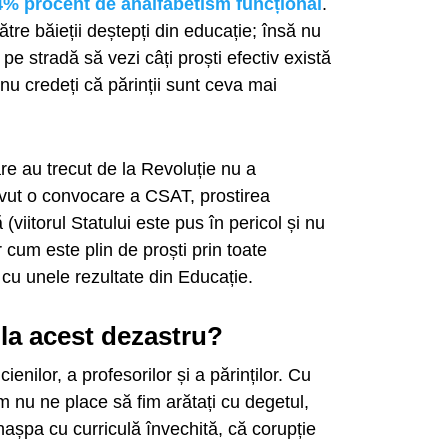
4% procent de analfabetism funcțional
.
tre băieții deștepți din educație; însă nu
 pe stradă să vezi câți proști efectiv există
 nu credeți că părinții sunt ceva mai
re au trecut de la Revoluție nu a
 avut o convocare a CSAT, prostirea
(viitorul Statului este pus în pericol și nu
 cum este plin de proști prin toate
e cu unele rezultate din Educație.
 la acest dezastru?
enilor, a profesorilor și a părinților. Cu
um nu ne place să fim arătați cu degetul,
nașpa cu curriculă învechită, că corupție