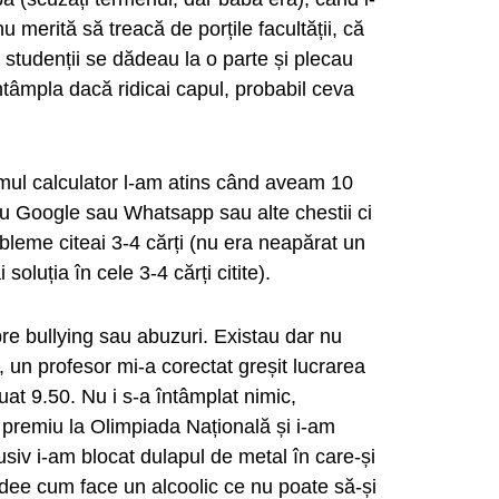
u merită să treacă de porțile facultății, că
e studenții se dădeau la o parte și plecau
tâmpla dacă ridicai capul, probabil ceva
mul calculator l-am atins când aveam 10
tau Google sau Whatsapp sau alte chestii ci
bleme citeai 3-4 cărți (nu era neapărat un
oluția în cele 3-4 cărți citite).
re bullying sau abuzuri. Existau dar nu
 un profesor mi-a corectat greșit lucrarea
uat 9.50. Nu i s-a întâmplat nimic,
 premiu la Olimpiada Națională și i-am
usiv i-am blocat dulapul de metal în care-și
 idee cum face un alcoolic ce nu poate să-și