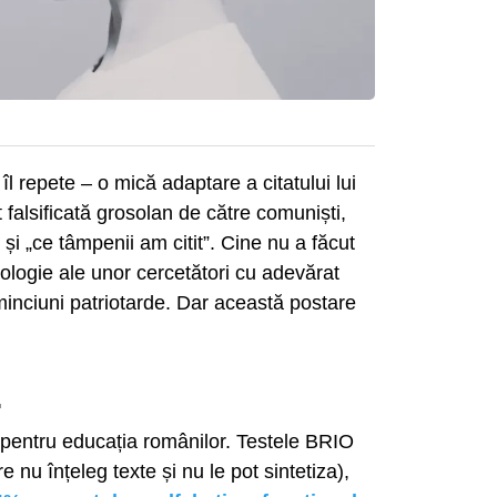
l repete – o mică adaptare a citatului lui
 falsificată grosolan de către comuniști,
și „ce tâmpenii am citit”. Cine nu a făcut
ciologie ale unor cercetători cu adevărat
e minciuni patriotarde. Dar această postare
.
 pentru educația românilor. Testele BRIO
e nu înțeleg texte și nu le pot sintetiza),