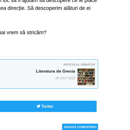
n loc să îi ajutăm să descopere ce le place
ea direcție. Să descoperim alături de ei
 mai vrem să stricăm?
ARTICOLUL URMATOR
Literatura de Grecia
24 JULY 2023
Twitter
ADAUGĂ COMENTARIU