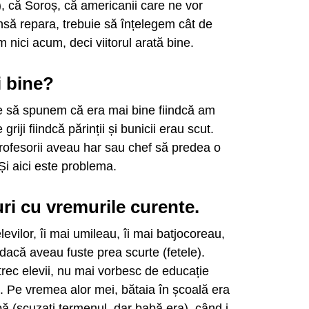
), că Soroș, că americanii care ne vor
nsă repara, trebuie să înțelegem cât de
m nici acum, deci viitorul arată bine.
i bine?
ce să spunem că era mai bine fiindcă am
riji fiindcă părinții și bunicii erau scut.
 profesorii aveau har sau chef să predea o
Și aici este problema.
i cu vremurile curente.
ilor, îi mai umileau, îi mai batjocoreau,
 dacă aveau fuste prea scurte (fetele).
 trec elevii, nu mai vorbesc de educație
 Pe vremea alor mei, bătaia în școală era
bă (scuzați termenul, dar babă era), când i-