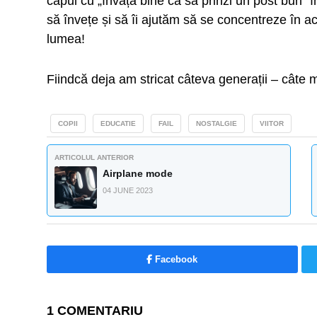
capul cu „învață bine ca să prinzi un post bun” î
să învețe și să îi ajutăm să se concentreze în ac
lumea!
Fiindcă deja am stricat câteva generații – câte
COPII
EDUCATIE
FAIL
NOSTALGIE
VIITOR
ARTICOLUL ANTERIOR
Airplane mode
04 JUNE 2023
Facebook
1 COMENTARIU