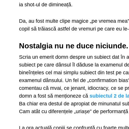
ia shot-ul de dimineață.
Da, au fost multe clipe magice „pe vremea mea”,
copil să trăiască astfel de vremuri pe care eu le-
Nostalgia nu ne duce niciunde.
Scria un emerit domn despre un subiect dat în 
subiect pe care dânsul îl dăduse la examenul de
bineînțeles cel mai simplu subiect din test pe c
examenul dânsului. Un fel de „confirmation bias” î
comentau că mvai, ce jenant, idiocracy, ce se p
domn a fost să menționeze că
subiectul 2 de l
Ba chiar era destul de apropiat de minunatul sub
Cam atât cu diferențele „uriașe” de performanță a
La ora actuală copiii se confruntă cu foarte multe