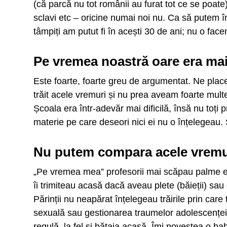
(că parcă nu tot românii au furat tot ce se poate
sclavi etc – oricine numai noi nu. Ca să putem î
tâmpiți am putut fi în acești 30 de ani; nu o face
Pe vremea noastră oare era ma
Este foarte, foarte greu de argumentat. Ne pla
trăit acele vremuri și nu prea aveam foarte multe g
Școala era într-adevăr mai dificilă, însă nu toți
materie pe care deseori nici ei nu o înțelegeau. 
Nu putem compara acele vremur
„Pe vremea mea” profesorii mai scăpau palme elev
îi trimiteau acasă dacă aveau plete (băieții) sau
Părinții nu neapărat înțelegeau trăirile prin care
sexuală sau gestionarea traumelor adolescenței.
regulă, la fel și bătaia acasă. Îmi povestea o ba