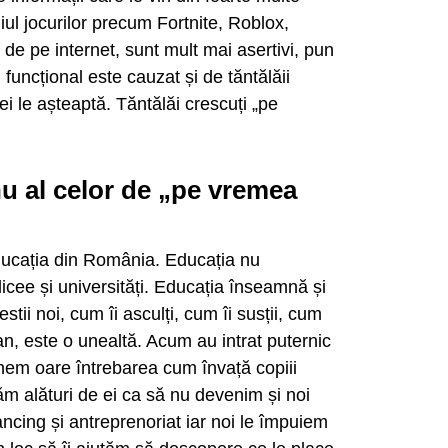
diul jocurilor precum Fortnite, Roblox,
e pe internet, sunt mult mai asertivi, pun
funcțional este cauzat și de tăntălăii
ei le așteaptă. Tăntălăi crescuți „pe
 nu al celor de „pe vremea
ducația din România. Educația nu
licee și universități. Educația înseamnă și
estii noi, cum îi asculți, cum îi susții, cum
an, este o unealtă. Acum au intrat puternic
unem oare întrebarea cum învață copiii
m alături de ei ca să nu devenim și noi
ancing și antreprenoriat iar noi le împuiem