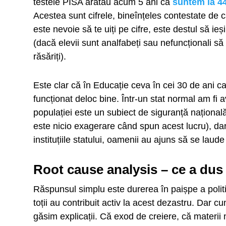
testele PISA arătau acum 5 ani că
suntem la 4
Acestea sunt cifrele, bineînțeles contestate de că
este nevoie să te uiți pe cifre, este destul să ieși
(dacă elevii sunt analfabeți sau nefuncționali să
răsăriți).
Este clar că în Educație ceva în cei 30 de ani ca
funcționat deloc bine. Într-un stat normal am fi
populației este un subiect de siguranță națională 
este nicio exagerare când spun acest lucru), dar
instituțiile statului, oamenii au ajuns să se laud
Root cause analysis – ce a dus
Răspunsul simplu este durerea în paișpe a politici
toții au contribuit activ la acest dezastru. Dar c
găsim explicații. Că exod de creiere, că materii 