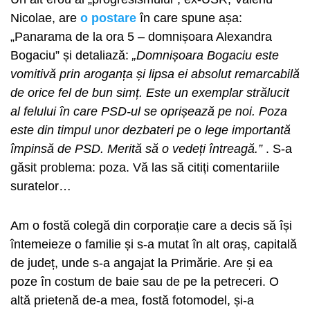
Nicolae, are
o postare
în care spune așa:
„Panarama de la ora 5 – domnișoara Alexandra
Bogaciu” și detaliază:
„Domnișoara Bogaciu este
vomitivă prin aroganța și lipsa ei absolut remarcabilă
de orice fel de bun simț. Este un exemplar strălucit
al felului în care PSD-ul se oprișează pe noi. Poza
este din timpul unor dezbateri pe o lege importantă
împinsă de PSD. Merită să o vedeți întreagă.”
. S-a
găsit problema: poza. Vă las să citiți comentariile
suratelor…
Am o fostă colegă din corporație care a decis să își
întemeieze o familie și s-a mutat în alt oraș, capitală
de județ, unde s-a angajat la Primărie. Are și ea
poze în costum de baie sau de pe la petreceri. O
altă prietenă de-a mea, fostă fotomodel, și-a