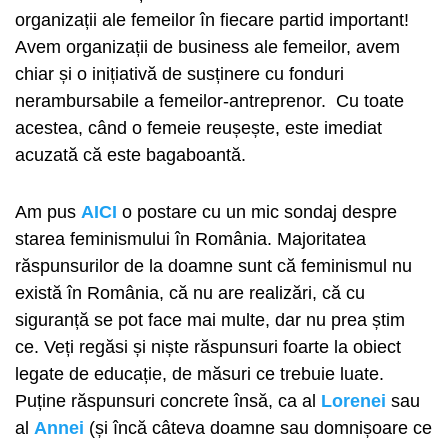
organizații ale femeilor în fiecare partid important!
Avem organizații de business ale femeilor, avem
chiar și o inițiativă de susținere cu fonduri
nerambursabile a femeilor-antreprenor. Cu toate
acestea, când o femeie reușește, este imediat
acuzată că este bagaboantă.
Am pus
AICI
o postare cu un mic sondaj despre
starea feminismului în România. Majoritatea
răspunsurilor de la doamne sunt că feminismul nu
există în România, că nu are realizări, că cu
siguranță se pot face mai multe, dar nu prea știm
ce. Veți regăsi și niște răspunsuri foarte la obiect
legate de educație, de măsuri ce trebuie luate.
Puține răspunsuri concrete însă, ca al
Lorenei
sau
al
Annei
(și încă câteva doamne sau domnișoare ce