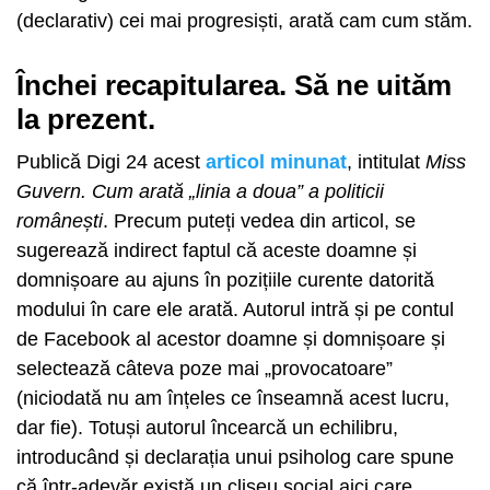
(declarativ) cei mai progresiști, arată cam cum stăm.
Închei recapitularea. Să ne uităm
la prezent.
Publică Digi 24 acest
articol minunat
, intitulat
Miss
Guvern. Cum arată „linia a doua” a politicii
românești
. Precum puteți vedea din articol, se
sugerează indirect faptul că aceste doamne și
domnișoare au ajuns în pozițiile curente datorită
modului în care ele arată. Autorul intră și pe contul
de Facebook al acestor doamne și domnișoare și
selectează câteva poze mai „provocatoare”
(niciodată nu am înțeles ce înseamnă acest lucru,
dar fie). Totuși autorul încearcă un echilibru,
introducând și declarația unui psiholog care spune
că într-adevăr există un clișeu social aici care