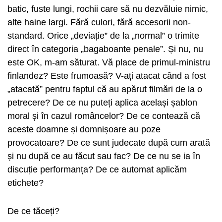
batic, fuste lungi, rochii care să nu dezvăluie nimic,
alte haine largi. Fără culori, fără accesorii non-
standard. Orice „deviație” de la „normal” o trimite
direct în categoria „bagaboante penale”. Și nu, nu
este OK, m-am săturat. Vă place de primul-ministru
finlandez? Este frumoasă? V-ați atacat când a fost
„atacată” pentru faptul că au apărut filmări de la o
petrecere? De ce nu puteți aplica același șablon
moral și în cazul româncelor? De ce contează că
aceste doamne și domnișoare au poze
provocatoare? De ce sunt judecate după cum arată
și nu după ce au făcut sau fac? De ce nu se ia în
discuție performanța? De ce automat aplicăm
etichete?
De ce tăceți?