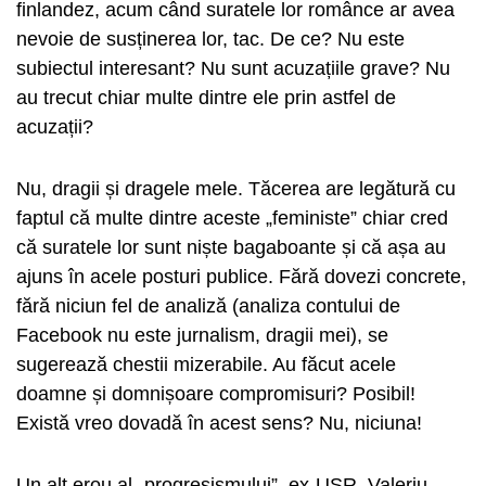
finlandez, acum când suratele lor românce ar avea
nevoie de susținerea lor, tac. De ce? Nu este
subiectul interesant? Nu sunt acuzațiile grave? Nu
au trecut chiar multe dintre ele prin astfel de
acuzații?
Nu, dragii și dragele mele. Tăcerea are legătură cu
faptul că multe dintre aceste „feministe” chiar cred
că suratele lor sunt niște bagaboante și că așa au
ajuns în acele posturi publice. Fără dovezi concrete,
fără niciun fel de analiză (analiza contului de
Facebook nu este jurnalism, dragii mei), se
sugerează chestii mizerabile. Au făcut acele
doamne și domnișoare compromisuri? Posibil!
Există vreo dovadă în acest sens? Nu, niciuna!
Un alt erou al „progresismului”, ex-USR, Valeriu