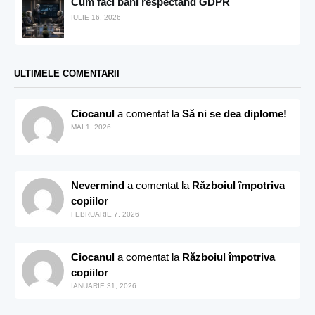
Cum faci bani respectând GDPR
IULIE 16, 2026
ULTIMELE COMENTARII
Ciocanul
a comentat la
Să ni se dea diplome!
MAI 1, 2026
Nevermind
a comentat la
Războiul împotriva
copiilor
FEBRUARIE 7, 2026
Ciocanul
a comentat la
Războiul împotriva
copiilor
IANUARIE 31, 2026