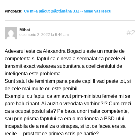
Pingback:
Ce mi-a plăcut (săptămâna 332) - Mihai Vasilescu
Mihai
#2
octombrie 2, 2022 la 9:46 am
Adevarul este ca Alexandra Bogaciu este un munte de
competenta si faptul ca cineva a semnalat ca pozele ei
transmit exact valoarea subunitara a coeficientului de
inteligenta este problema.
Sunt satul de feminism pana peste cap! Il vad peste tot, si
de cele mai multe ori este penibil.
Exemplul cu faptul ca am avut prim-ministru femeie mi se
pare halucinant. Ai auzit-o vreodata vorbind?!? Cum crezi
ca a ocupat postul ala? Pe baza unor inalte competente,
sau prin prisma faptului ca era o marioneta a PSD-ului
incapabila de a realiza o sinapsa, si tot ce facea era sa
recite… prost tot ce primea scris pe hartie?