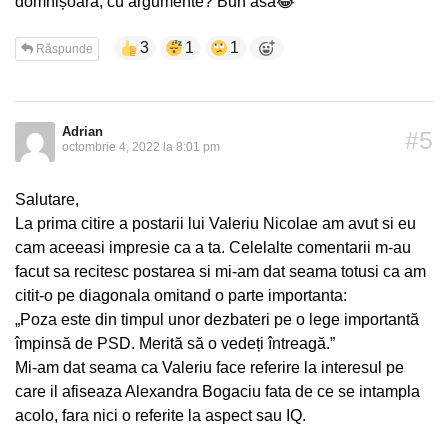
domnișoară, cu argumente? Bun asa😂
3
1
1
Răspunde
Adrian
#5
octombrie 4, 2022 la 8:01 pm
Salutare,
La prima citire a postarii lui Valeriu Nicolae am avut si eu
cam aceeasi impresie ca a ta. Celelalte comentarii m-au
facut sa recitesc postarea si mi-am dat seama totusi ca am
citit-o pe diagonala omitand o parte importanta:
„Poza este din timpul unor dezbateri pe o lege importantă
împinsă de PSD. Merită să o vedeți întreagă.”
Mi-am dat seama ca Valeriu face referire la interesul pe
care il afiseaza Alexandra Bogaciu fata de ce se intampla
acolo, fara nici o referite la aspect sau IQ.