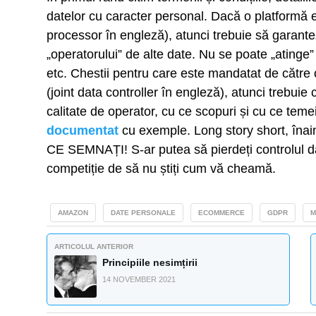
datelor cu caracter personal. Dacă o platformă 
processor în engleză), atunci trebuie să garante
„operatorului” de alte date. Nu se poate „atinge”
etc. Chestii pentru care este mandatat de către 
(joint data controller în engleză), atunci trebuie 
calitate de operator, cu ce scopuri și cu ce temei
documentat
cu exemple. Long story short, înai
CE SEMNAȚI! S-ar putea să pierdeți controlul da
competiție de să nu știți cum vă cheamă.
AMAZON
DATE PERSONALE
ECOMMERCE
GDPR
M
ARTICOLUL ANTERIOR
Principiile nesimțirii
14 NOVEMBER 2021