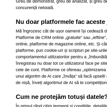
Greu de demonstrat, greu de analizat, și greu de
concurență neloială.
Nu doar platformele fac aceste 
Mă îngrozesc cât de ușor oamenii își cedează dat
Platforme de CRM online „gratuite” sau „ieftine”,
online, platforme de magazine online, etc. Și câ
platforme, pun cookie-uri și scripturi pe site-uri
comportamentul utilizatorilor pentru a „îmbunătăț
înregistrau nu doar tot ce utilizatorul face pe site 
cele de cont. Platforme ce ofereau „optimizarea 
unui algoritm de AI care „învăța” să facă upsell/
de nișă, înveți algoritmul de AI să te competițio
Cum ne protejăm totuși datele
În primul rând citim termenii și condițiile, detali