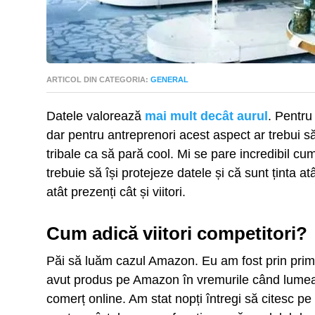
ARTICOL DIN CATEGORIA:
GENERAL
Datele valorează
mai mult decât aurul
. Pentru
dar pentru antreprenori acest aspect ar trebui să
tribale ca să pară cool. Mi se pare incredibil cu
trebuie să își protejeze datele și că sunt ținta atâ
atât prezenți cât și viitori.
Cum adică viitori competitori?
Păi să luăm cazul Amazon. Eu am fost prin prim
avut produs pe Amazon în vremurile când lumea 
comerț online. Am stat nopți întregi să citesc pe