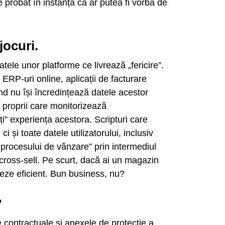
 probat în instanță că ar putea fi vorba de
jocuri.
ele unor platforme ce livrează „fericire”.
 ERP-uri online, aplicații de facturare
nd nu își încredințează datele acestor
le proprii care monitorizează
i” experiența acestora. Scripturi care
ci și toate datele utilizatorului, inclusiv
procesului de vânzare” prin intermediul
 cross-sell. Pe scurt, dacă ai un magazin
neze eficient. Bun business, nu?
?
ile contractuale și anexele de protecție a