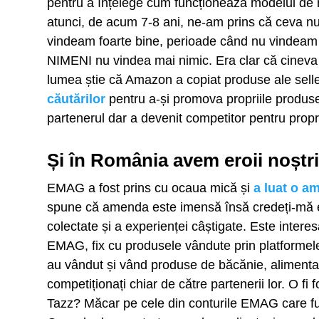
pentru a înțelege cum funcționează modelul de 
atunci, de acum 7-8 ani, ne-am prins că ceva nu
vindeam foarte bine, perioade când nu vindeam 
NIMENI nu vindea mai nimic. Era clar că cineva
lumea știe că Amazon a copiat produse ale seller
căutărilor
pentru a-și promova propriile produse
partenerul dar a devenit competitor pentru propri
Și în România avem eroii noștri
EMAG a fost prins cu ocaua mică și
a luat o a
spune că amenda este imensă însă credeți-mă es
colectate și a experienței câștigate. Este intere
EMAG, fix cu produsele vândute prin platforme
au vândut și vând produse de băcănie, alimentare
competiționați chiar de către partenerii lor. O fi
Tazz? Măcar pe cele din conturile EMAG care fu