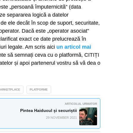
este „persoană împuternicită” (data
ze separarea logică a datelor
 de ele decât în scop de suport, securitate,
operator. Dacă este „operator asociat”
clarificat exact ce date prelucrează în
uri legale. Am scris aici
un articol mai
nte să semnați ceva cu o platformă, CITIȚI
telor și apoi partenerul vostru să vă dea o
ARKETPLACE
PLATFORME
ARTICOLUL URMATOR
Pintea Haiducul și securiștii
29 NOVEMBER 2021