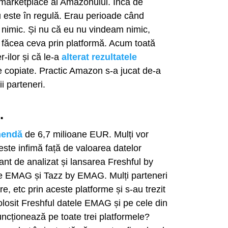
marketplace al Amazonului. Încă de
 este în regulă. Erau perioade când
nimic. Și nu că eu nu vindeam nimic,
 făcea ceva prin platformă. Acum toată
-ilor și că le-a
alterat rezultatele
 copiate. Practic Amazon s-a jucat de-a
i parteneri.
.
mendă
de 6,7 milioane EUR. Mulți vor
te infimă față de valoarea datelor
sant de analizat și lansarea Freshful by
le EMAG și Tazz by EMAG. Mulți parteneri
, etc prin aceste platforme și s-au trezit
 folosit Freshful datele EMAG și pe cele din
ncționează pe toate trei platformele?