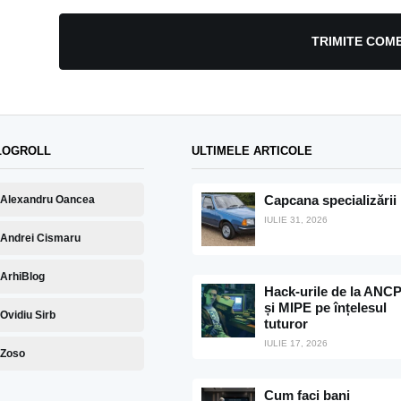
TRIMITE COM
LOGROLL
ULTIMELE ARTICOLE
Capcana specializării
Alexandru Oancea
IULIE 31, 2026
Andrei Cismaru
ArhiBlog
Hack-urile de la ANCP
și MIPE pe înțelesul
Ovidiu Sirb
tuturor
IULIE 17, 2026
Zoso
Cum faci bani