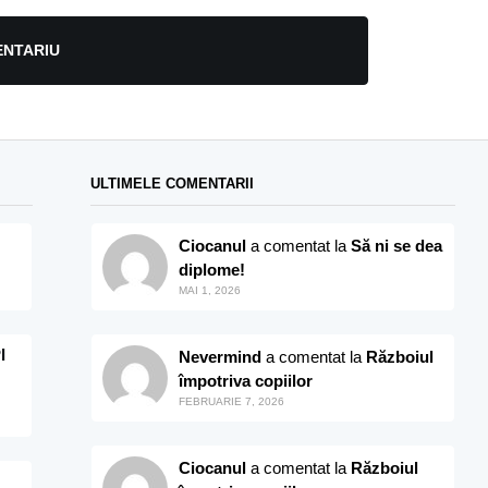
ENTARIU
ULTIMELE COMENTARII
Ciocanul
a comentat la
Să ni se dea
diplome!
MAI 1, 2026
I
Nevermind
a comentat la
Războiul
împotriva copiilor
FEBRUARIE 7, 2026
Ciocanul
a comentat la
Războiul