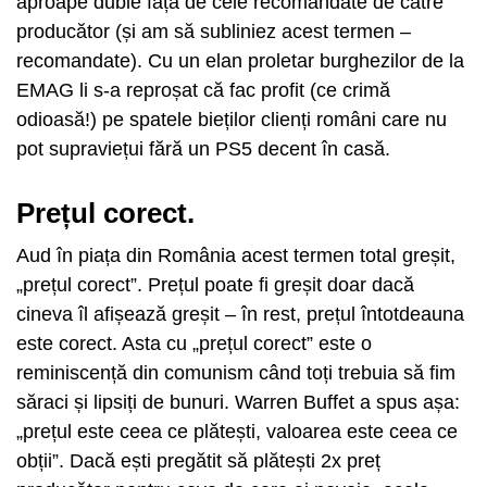
aproape duble față de cele recomandate de către
producător (și am să subliniez acest termen –
recomandate). Cu un elan proletar burghezilor de la
EMAG li s-a reproșat că fac profit (ce crimă
odioasă!) pe spatele bieților clienți români care nu
pot supraviețui fără un PS5 decent în casă.
Prețul corect.
Aud în piața din România acest termen total greșit,
„prețul corect”. Prețul poate fi greșit doar dacă
cineva îl afișează greșit – în rest, prețul întotdeauna
este corect. Asta cu „prețul corect” este o
reminiscență din comunism când toți trebuia să fim
săraci și lipsiți de bunuri. Warren Buffet a spus așa:
„prețul este ceea ce plătești, valoarea este ceea ce
obții”. Dacă ești pregătit să plătești 2x preț