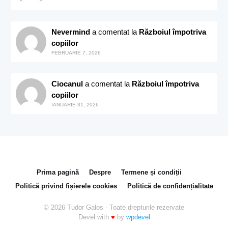
Nevermind
a comentat la
Războiul împotriva
copiilor
FEBRUARIE 7, 2026
Ciocanul
a comentat la
Războiul împotriva
copiilor
IANUARIE 31, 2026
Prima pagină
Despre
Termene și condiții
Politică privind fișierele cookies
Politică de confidențialitate
© 2026 Tudor Galos - Toate drepturile rezervate
Devel with
♥
by
wpdevel