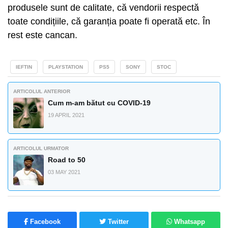
produsele sunt de calitate, că vendorii respectă
toate condițiile, că garanția poate fi operată etc. În
rest este cancan.
IEFTIN
PLAYSTATION
PS5
SONY
STOC
ARTICOLUL ANTERIOR
Cum m-am bătut cu COVID-19
19 APRIL 2021
ARTICOLUL URMATOR
Road to 50
03 MAY 2021
Facebook
Twitter
Whatsapp