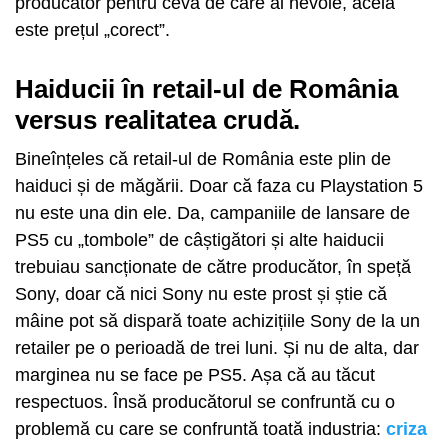
producător pentru ceva de care ai nevoie, acela
este prețul „corect”.
Haiducii în retail-ul de România
versus realitatea crudă.
Bineînțeles că retail-ul de România este plin de
haiduci și de măgării. Doar că faza cu Playstation 5
nu este una din ele. Da, campaniile de lansare de
PS5 cu „tombole” de câștigători și alte haiducii
trebuiau sancționate de către producător, în speță
Sony, doar că nici Sony nu este prost și știe că
mâine pot să dispară toate achizițiile Sony de la un
retailer pe o perioadă de trei luni. Și nu de alta, dar
marginea nu se face pe PS5. Așa că au tăcut
respectuos. Însă producătorul se confruntă cu o
problemă cu care se confruntă toată industria:
criza