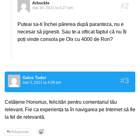
Arbuckle
#2
mai 30, 2021 la 6:27 pm
Puteai sa-ti închei părerea după paranteza, nu e
necesar să jignesti. Sau te-a ofticat faptul că nu îți
poți vinde consola pe Olx cu 4000 de Ron?
Galos Tudor
#3
mai 3, 2021 la 4:08 pm
Cetățene Honorius, felicitări pentru comentariul tău
relevant. Fie ca experiența ta în navigarea pe Internet să fie
la fel de relevantă.
Răspunde