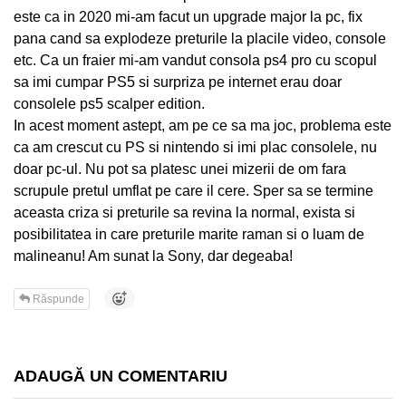
este ca in 2020 mi-am facut un upgrade major la pc, fix
pana cand sa explodeze preturile la placile video, console
etc. Ca un fraier mi-am vandut consola ps4 pro cu scopul
sa imi cumpar PS5 si surpriza pe internet erau doar
consolele ps5 scalper edition.
In acest moment astept, am pe ce sa ma joc, problema este
ca am crescut cu PS si nintendo si imi plac consolele, nu
doar pc-ul. Nu pot sa platesc unei mizerii de om fara
scrupule pretul umflat pe care il cere. Sper sa se termine
aceasta criza si preturile sa revina la normal, exista si
posibilitatea in care preturile marite raman si o luam de
malineanu! Am sunat la Sony, dar degeaba!
Răspunde
ADAUGĂ UN COMENTARIU