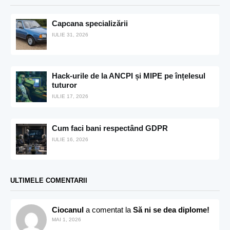
Capcana specializării
IULIE 31, 2026
Hack-urile de la ANCPI și MIPE pe înțelesul
tuturor
IULIE 17, 2026
Cum faci bani respectând GDPR
IULIE 16, 2026
ULTIMELE COMENTARII
Ciocanul
a comentat la
Să ni se dea diplome!
MAI 1, 2026