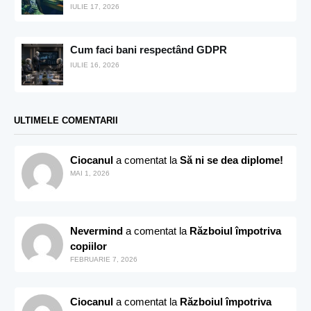
IULIE 17, 2026
Cum faci bani respectând GDPR
IULIE 16, 2026
ULTIMELE COMENTARII
Ciocanul
a comentat la
Să ni se dea diplome!
MAI 1, 2026
Nevermind
a comentat la
Războiul împotriva
copiilor
FEBRUARIE 7, 2026
Ciocanul
a comentat la
Războiul împotriva