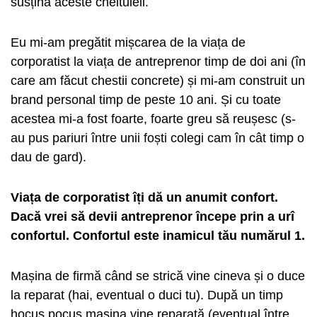
susțină aceste cheltuieli.
Eu mi-am pregătit mișcarea de la viața de
corporatist la viața de antreprenor timp de doi ani (în
care am făcut chestii concrete) și mi-am construit un
brand personal timp de peste 10 ani. Și cu toate
acestea mi-a fost foarte, foarte greu să reușesc (s-
au pus pariuri între unii foști colegi cam în cât timp o
dau de gard).
Viața de corporatist îți dă un anumit confort.
Dacă vrei să devii antreprenor începe prin a urî
confortul. Confortul este inamicul tău numărul 1.
Mașina de firmă când se strică vine cineva și o duce
la reparat (hai, eventual o duci tu). După un timp
hocus pocus mașina vine reparată (eventual între