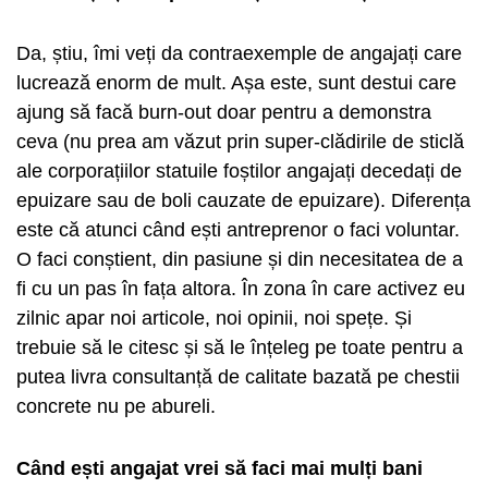
Da, știu, îmi veți da contraexemple de angajați care
lucrează enorm de mult. Așa este, sunt destui care
ajung să facă burn-out doar pentru a demonstra
ceva (nu prea am văzut prin super-clădirile de sticlă
ale corporațiilor statuile foștilor angajați decedați de
epuizare sau de boli cauzate de epuizare). Diferența
este că atunci când ești antreprenor o faci voluntar.
O faci conștient, din pasiune și din necesitatea de a
fi cu un pas în fața altora. În zona în care activez eu
zilnic apar noi articole, noi opinii, noi spețe. Și
trebuie să le citesc și să le înțeleg pe toate pentru a
putea livra consultanță de calitate bazată pe chestii
concrete nu pe abureli.
Când ești angajat vrei să faci mai mulți bani