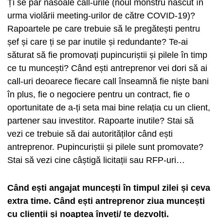
Ți se par nasoale call-urile (noul monstru născut în
urma violării meeting-urilor de către COVID-19)?
Rapoartele pe care trebuie să le pregătești pentru
șef și care ți se par inutile și redundante? Te-ai
săturat să fie promovați pupincuriștii și pilele în timp
ce tu muncești? Când ești antreprenor vei dori să ai
call-uri deoarece fiecare call înseamnă fie niște bani
în plus, fie o negociere pentru un contract, fie o
oportunitate de a-ți seta mai bine relația cu un client,
partener sau investitor. Rapoarte inutile? Stai să
vezi ce trebuie să dai autorităților când ești
antreprenor. Pupincuriștii și pilele sunt promovate?
Stai să vezi cine câștigă licitații sau RFP-uri…
Când ești angajat muncești în timpul zilei și ceva
extra time. Când ești antreprenor ziua muncești
cu clienții și noaptea înveți/ te dezvolți.