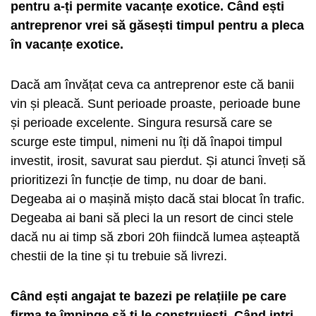
pentru a-ți permite vacanțe exotice. Când ești
antreprenor vrei să găsești timpul pentru a pleca
în vacanțe exotice.
Dacă am învățat ceva ca antreprenor este că banii
vin și pleacă. Sunt perioade proaste, perioade bune
și perioade excelente. Singura resursă care se
scurge este timpul, nimeni nu îți dă înapoi timpul
investit, irosit, savurat sau pierdut. Și atunci înveți să
prioritizezi în funcție de timp, nu doar de bani.
Degeaba ai o mașină mișto dacă stai blocat în trafic.
Degeaba ai bani să pleci la un resort de cinci stele
dacă nu ai timp să zbori 20h fiindcă lumea așteaptă
chestii de la tine și tu trebuie să livrezi.
Când ești angajat te bazezi pe relațiile pe care
firma te împinge să ți le construiești. Când intri