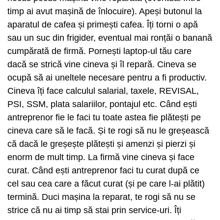
timp ai avut mașină de înlocuire). Apeși butonul la
aparatul de cafea și primești cafea. Îți torni o apă
sau un suc din frigider, eventual mai ronțăi o banană
cumpărată de firmă. Pornești laptop-ul tău care
dacă se strică vine cineva și îl repară. Cineva se
ocupă să ai uneltele necesare pentru a fi productiv.
Cineva îți face calculul salarial, taxele, REVISAL,
PSI, SSM, plata salariilor, pontajul etc. Când ești
antreprenor fie le faci tu toate astea fie plătești pe
cineva care să le facă. Și te rogi să nu le greșească
că dacă le greșește plătești și amenzi și pierzi și
enorm de mult timp. La firmă vine cineva și face
curat. Când ești antreprenor faci tu curat după ce
cel sau cea care a făcut curat (și pe care l-ai plătit)
termină. Duci mașina la reparat, te rogi să nu se
strice că nu ai timp să stai prin service-uri. Îți