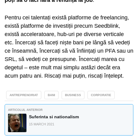
poți să o faci fără a renunța la job
.
Pentru cei talentați există platforme de freelancing,
există platforme de investiții precum Seedblink,
există acceleratoare, hub-uri pe diverse verticale
etc. Încercați să faceți niște bani pe lângă să vedeți
ce înseamnă, încercați să vă înființați un PFA sau un
SRL, să vedeți ce presupune. Încercați marea cu
degetul – este mult mai simplu astăzi decât era
acum patru ani. Riscați mai puțin, riscați înțelept.
ANTREPRENORIAT
BANI
BUSINESS
CORPORATIE
ARTICOLUL ANTERIOR
Suferinta si nationalism
15 MARCH 2021