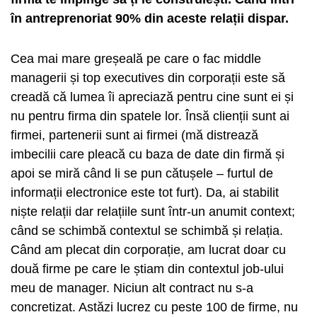
în antreprenoriat 90% din aceste relații dispar.
Cea mai mare greșeală pe care o fac middle
managerii și top executives din corporații este să
creadă că lumea îi apreciază pentru cine sunt ei și
nu pentru firma din spatele lor. Însă clienții sunt ai
firmei, partenerii sunt ai firmei (mă distrează
imbecilii care pleacă cu baza de date din firmă și
apoi se miră când li se pun cătușele – furtul de
informații electronice este tot furt). Da, ai stabilit
niște relații dar relațiile sunt într-un anumit context;
când se schimbă contextul se schimbă și relația.
Când am plecat din corporație, am lucrat doar cu
două firme pe care le știam din contextul job-ului
meu de manager. Niciun alt contract nu s-a
concretizat. Astăzi lucrez cu peste 100 de firme, nu