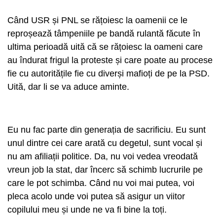
Când USR și PNL se rățoiesc la oamenii ce le
reproșează tâmpeniile pe bandă rulantă făcute în
ultima perioadă uită că se rățoiesc la oameni care
au îndurat frigul la proteste și care poate au procese
fie cu autoritățile fie cu diverși mafioți de pe la PSD.
Uită, dar li se va aduce aminte.
Eu nu fac parte din generația de sacrificiu. Eu sunt
unul dintre cei care arată cu degetul, sunt vocal și
nu am afiliații politice. Da, nu voi vedea vreodată
vreun job la stat, dar încerc să schimb lucrurile pe
care le pot schimba. Când nu voi mai putea, voi
pleca acolo unde voi putea să asigur un viitor
copilului meu și unde ne va fi bine la toți.