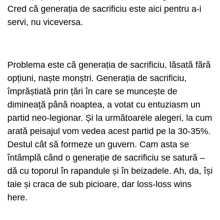
Cred că generația de sacrificiu este aici pentru a-i
servi, nu viceversa.
Problema este că generația de sacrificiu, lăsată fără
opțiuni, naște monștri. Generația de sacrificiu,
împrăștiată prin țări în care se muncește de
dimineață până noaptea, a votat cu entuziasm un
partid neo-legionar. Și la următoarele alegeri, la cum
arată peisajul vom vedea acest partid pe la 30-35%.
Destul cât să formeze un guvern. Cam asta se
întâmplă când o generație de sacrificiu se satură –
dă cu toporul în rapandule și în beizadele. Ah, da, își
taie și craca de sub picioare, dar loss-loss wins
here.