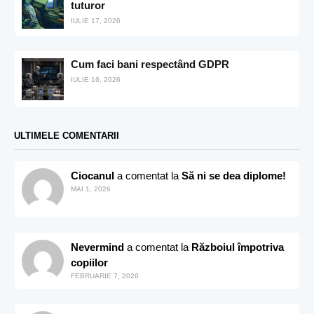
tuturor
IULIE 17, 2026
Cum faci bani respectând GDPR
IULIE 16, 2026
ULTIMELE COMENTARII
Ciocanul
a comentat la
Să ni se dea diplome!
MAI 1, 2026
Nevermind
a comentat la
Războiul împotriva
copiilor
FEBRUARIE 7, 2026