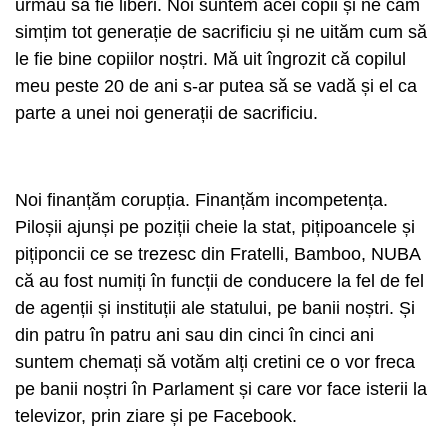
urmau să fie liberi. Noi suntem acei copii și ne cam
simțim tot generație de sacrificiu și ne uităm cum să
le fie bine copiilor noștri. Mă uit îngrozit că copilul
meu peste 20 de ani s-ar putea să se vadă și el ca
parte a unei noi generații de sacrificiu.
Noi finanțăm corupția. Finanțăm incompetența.
Piloșii ajunși pe poziții cheie la stat, pițipoancele și
pițiponcii ce se trezesc din Fratelli, Bamboo, NUBA
că au fost numiți în funcții de conducere la fel de fel
de agenții și instituții ale statului, pe banii noștri. Și
din patru în patru ani sau din cinci în cinci ani
suntem chemați să votăm alți cretini ce o vor freca
pe banii noștri în Parlament și care vor face isterii la
televizor, prin ziare și pe Facebook.