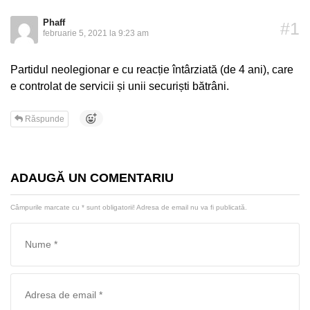
Phaff
#1
februarie 5, 2021 la 9:23 am
Partidul neolegionar e cu reacție întârziată (de 4 ani), care
e controlat de servicii și unii securiști bătrâni.
Răspunde
ADAUGĂ UN COMENTARIU
Câmpurile marcate cu
*
sunt obligatorii! Adresa de email nu va fi publicată.