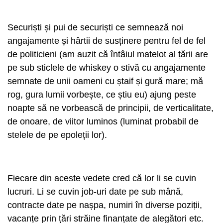
Securiști și pui de securiști ce semnează noi
angajamente și hârtii de susținere pentru fel de fel
de politicieni (am auzit că întâiul matelot al țării are
pe sub sticlele de whiskey o stivă cu angajamente
semnate de unii oameni cu ștaif și gură mare; mă
rog, gura lumii vorbește, ce știu eu) ajung peste
noapte să ne vorbească de principii, de verticalitate,
de onoare, de viitor luminos (luminat probabil de
stelele de pe epoleții lor).
Fiecare din aceste vedete cred că lor li se cuvin
lucruri. Li se cuvin job-uri date pe sub mână,
contracte date pe nașpa, numiri în diverse poziții,
vacanțe prin țări străine finanțate de alegători etc.