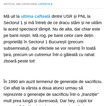
ARTICOL DIN CATEGORIA:
LIFESTYLE
Mă uit la
ultima cafteală
dintre USR și PNL la
Sectorul 1 și mă întreb de ce dracu stăm și ne uităm
la acest spectacol tâmpit. Nu de alta, dar chiar este
pe banii noștri. Mă rog, pe banii celor care dețin
proprietăți în Sectorul 1 București (precum
subsemnatul), dar efectele se vor resimți în toată
țara, precum un cutremur într-o găleată cu rahat:
zboară peste tot!
În 1990 am auzit termenul de generație de sacrificiu.
Cei aflați la vârsta a doua atunci urmau să
reprezinte o generație de sacrificiu într-o „tranziție”
mult prea lungă și dureroasă. Dar hey, copiii lor