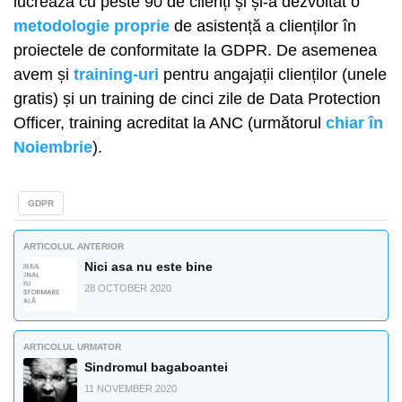
lucrează cu peste 90 de clienți și și-a dezvoltat o
metodologie proprie
de asistență a clienților în
proiectele de conformitate la GDPR. De asemenea
avem și
training-uri
pentru angajații clienților (unele
gratis) și un training de cinci zile de Data Protection
Officer, training acreditat la ANC (următorul
chiar în
Noiembrie
).
GDPR
ARTICOLUL ANTERIOR
Nici asa nu este bine
28 OCTOBER 2020
ARTICOLUL URMATOR
Sindromul bagaboantei
11 NOVEMBER 2020