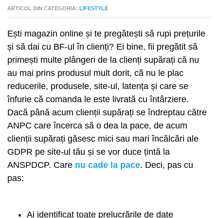
ARTICOL DIN CATEGORIA:
LIFESTYLE
Ești magazin online și te pregătești să rupi prețurile
și să dai cu BF-ul în clienți? Ei bine, fii pregătit să
primești multe plângeri de la clienți supărați că nu
au mai prins produsul mult dorit, că nu le plac
reducerile, produsele, site-ul, latența și care se
înfurie că comanda le este livrată cu întârziere.
Dacă până acum clienții supărați se îndreptau către
ANPC care încerca să o dea la pace, de acum
clienții supărați găsesc mici sau mari încălcări ale
GDPR pe site-ul tău și se vor duce țintă la
ANSPDCP. Care
nu cade la pace
. Deci, pas cu
pas:
Ai identificat toate prelucrările de date