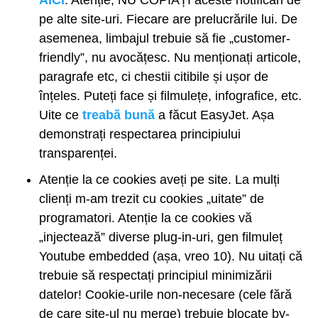
AICI
. Atenție, NU COPIAȚI aceste notificări de
pe alte site-uri. Fiecare are prelucrările lui. De
asemenea, limbajul trebuie să fie „customer-
friendly”, nu avocățesc. Nu menționați articole,
paragrafe etc, ci chestii citibile și ușor de
înțeles. Puteți face și filmulețe, infografice, etc.
Uite ce
treabă bună
a făcut EasyJet. Așa
demonstrați respectarea principiului
transparenței.
Atenție la ce cookies aveți pe site. La mulți
clienți m-am trezit cu cookies „uitate” de
programatori. Atenție la ce cookies vă
„injectează” diverse plug-in-uri, gen filmuleț
Youtube embedded (așa, vreo 10). Nu uitați că
trebuie să respectați principiul minimizării
datelor! Cookie-urile non-necesare (cele fără
de care site-ul nu merge) trebuie blocate by-