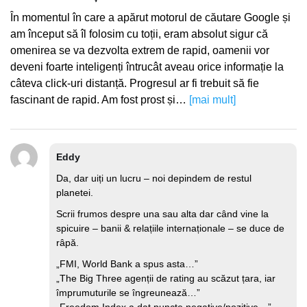
În momentul în care a apărut motorul de căutare Google și
am început să îl folosim cu toții, eram absolut sigur că
omenirea se va dezvolta extrem de rapid, oamenii vor
deveni foarte inteligenți întrucât aveau orice informație la
câteva click-uri distanță. Progresul ar fi trebuit să fie
fascinant de rapid. Am fost prost și…
[mai mult]
Eddy
Da, dar uiți un lucru – noi depindem de restul
planetei.
Scrii frumos despre una sau alta dar când vine la
spicuire – banii & relațiile internaționale – se duce de
râpă.
„FMI, World Bank a spus asta…”
„The Big Three agenții de rating au scăzut țara, iar
împrumuturile se îngreunează…”