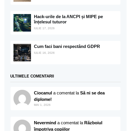
Hack-urile de la ANCPI și MIPE pe
înțelesul tuturor
IULIE 17, 2026
Cum faci bani respectând GDPR
IULIE 16, 2026
ULTIMELE COMENTARII
Ciocanul
a comentat la
Să ni se dea
diplome!
MAI 1, 2026
Nevermind
a comentat la
Războiul
împotriva copiilor