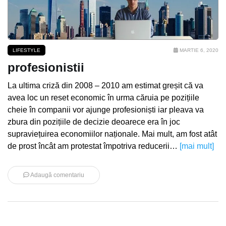
LIFESTYLE
MARTIE 6, 2020
profesionistii
La ultima criză din 2008 – 2010 am estimat greșit că va
avea loc un reset economic în urma căruia pe pozițiile
cheie în companii vor ajunge profesioniști iar pleava va
zbura din pozițiile de decizie deoarece era în joc
supraviețuirea economiilor naționale. Mai mult, am fost atât
de prost încât am protestat împotriva reducerii…
[mai mult]
Adaugă comentariu