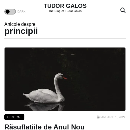
TUDOR GALOS
- The Blog of Tudor Galos -
Articole despre:
principii
GENERAL
IANUARIE 1, 2022
Răsuflațiile de Anul Nou