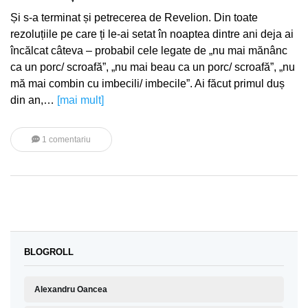
Și s-a terminat și petrecerea de Revelion. Din toate
rezoluțiile pe care ți le-ai setat în noaptea dintre ani deja ai
încălcat câteva – probabil cele legate de „nu mai mănânc
ca un porc/ scroafă”, „nu mai beau ca un porc/ scroafă”, „nu
mă mai combin cu imbecili/ imbecile”. Ai făcut primul duș
din an,…
[mai mult]
1 comentariu
BLOGROLL
Alexandru Oancea