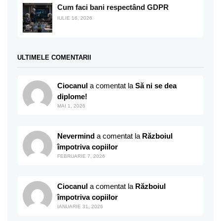
Cum faci bani respectând GDPR
IULIE 16, 2026
ULTIMELE COMENTARII
Ciocanul
a comentat la
Să ni se dea
diplome!
MAI 1, 2026
Nevermind
a comentat la
Războiul
împotriva copiilor
FEBRUARIE 7, 2026
Ciocanul
a comentat la
Războiul
împotriva copiilor
IANUARIE 31, 2026