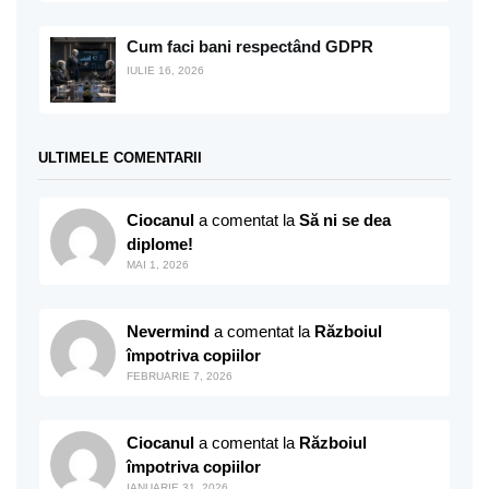
Cum faci bani respectând GDPR
IULIE 16, 2026
ULTIMELE COMENTARII
Ciocanul
a comentat la
Să ni se dea
diplome!
MAI 1, 2026
Nevermind
a comentat la
Războiul
împotriva copiilor
FEBRUARIE 7, 2026
Ciocanul
a comentat la
Războiul
împotriva copiilor
IANUARIE 31, 2026