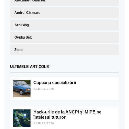
Alexandru Oancea
Andrei Cismaru
ArhiBlog
Ovidiu Sirb
Zoso
ULTIMELE ARTICOLE
Capcana specializării
IULIE 31, 2026
Hack-urile de la ANCPI și MIPE pe
înțelesul tuturor
IULIE 17, 2026