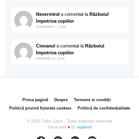
Nevermind
a comentat la
Războiul
împotriva copiilor
FEBRUARIE 7, 2026
Ciocanul
a comentat la
Războiul
împotriva copiilor
IANUARIE 31, 2026
Prima pagină
Despre
Termene și condiții
Politică privind fișierele cookies
Politică de confidențialitate
© 2026 Tudor Galos - Toate drepturile rezervate
Devel with
♥
by
wpdevel