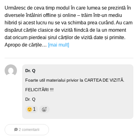
Urmăresc de ceva timp modul în care lumea se prezintă în
diversele întâlniri offline și online – trăim într-un mediu
hibrid și acest lucru nu se va schimba prea curând. Au cam
dispărut cărțile clasice de vizită fiindcă de la un moment
dat oricum pierdeai șirul cărților de vizită date și primite.
Apropo de cărțile…
[mai mult]
Dr. Q
Foarte util materialui privior la CARTEA DE VIZITĂ.
FELICITĂRI !!!
Dr. Q
1
2 comentarii