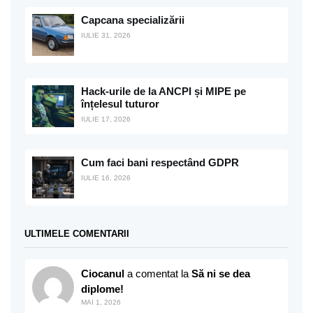
Capcana specializării
IULIE 31, 2026
Hack-urile de la ANCPI și MIPE pe
înțelesul tuturor
IULIE 17, 2026
Cum faci bani respectând GDPR
IULIE 16, 2026
ULTIMELE COMENTARII
Ciocanul
a comentat la
Să ni se dea
diplome!
MAI 1, 2026