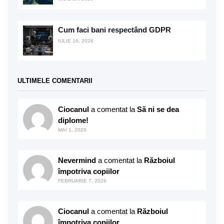
Cum faci bani respectând GDPR
IULIE 16, 2026
ULTIMELE COMENTARII
Ciocanul
a comentat la
Să ni se dea
diplome!
MAI 1, 2026
Nevermind
a comentat la
Războiul
împotriva copiilor
FEBRUARIE 7, 2026
Ciocanul
a comentat la
Războiul
împotriva copiilor