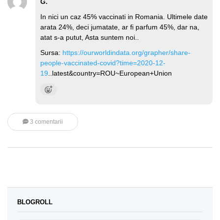
G.
In nici un caz 45% vaccinati in Romania. Ultimele date
arata 24%, deci jumatate, ar fi parfum 45%, dar na,
atat s-a putut, Asta suntem noi..
Sursa:
https://ourworldindata.org/grapher/share-
people-vaccinated-covid?time=2020-12-
19
..latest&country=ROU~European+Union
3 comentarii
BLOGROLL