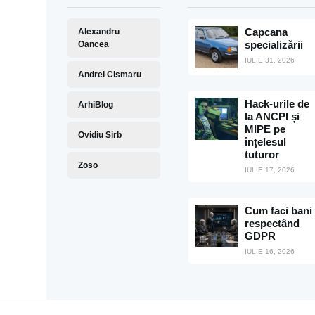
Capcana
Alexandru
specializării
Oancea
IULIE 31, 2026
Andrei Cismaru
Hack-urile de
ArhiBlog
la ANCPI și
MIPE pe
Ovidiu Sirb
înțelesul
tuturor
Zoso
IULIE 17, 2026
Cum faci bani
respectând
GDPR
IULIE 16, 2026