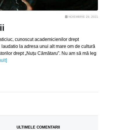
NOIEMBRIE 29, 2021
ii
aticiuc, cunoscut academicienilor drept
n laudatio la adresa unui alt mare om de cultură
tătorilor drept „Nuțu Cămătaru”. Nu am să mă leg
ult]
ULTIMELE COMENTARII