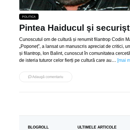
POLITICA
Pintea Haiducul și securișt
Cunoscutul om de cultură și renumit filantrop Codin M
„Poponeț”, a lansat un manuscris apreciat de critici, u
și filantrop, Ion Balint, cunoscut în comunitatea cerce
de isteria tuturor celor fierți pe cultură care au…
[mai m
Adaugă comentariu
BLOGROLL
ULTIMELE ARTICOLE