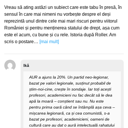
Vreau să ating astăzi un subiect care este tabu în presă, în
sensul în care mai nimeni nu vorbește despre el deși
reprezintă unul dintre cele mai mari riscuri pentru viitorul
României și pentru menținerea statului de drept, așa cum
este el acum, cu bune și cu rele. Istoria după Roller. Am
scris o postare…
[mai mult]
Ikă
AUR a ajuns la 20%. Un partid neo-legionar,
bazat pe valori legionale, susținut probabil de
știm-noi-cine, crește în sondaje. Iar toți acești
profesori, academicieni nu fac decât să le dea
apă la moară – conștient sau nu. Nu este
pentru prima oară când se întâmplă așa ceva –
mișcarea legionară, ca și cea comunistă, s-a
bazat pe profesori, academicieni, oameni de
cultură care au dat o aură intelectuală rahatului