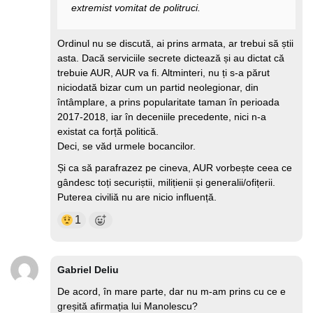
extremist vomitat de politruci.
Ordinul nu se discută, ai prins armata, ar trebui să știi
asta. Dacă serviciile secrete dictează și au dictat că
trebuie AUR, AUR va fi. Altminteri, nu ți s-a părut
niciodată bizar cum un partid neolegionar, din
întâmplare, a prins popularitate taman în perioada
2017-2018, iar în deceniile precedente, nici n-a
existat ca forță politică.
Deci, se văd urmele bocancilor.
Și ca să parafrazez pe cineva, AUR vorbește ceea ce
gândesc toți securiștii, milițienii și generalii/ofițerii.
Puterea civiliă nu are nicio influență.
1
Gabriel Deliu
De acord, în mare parte, dar nu m-am prins cu ce e
greșită afirmația lui Manolescu?