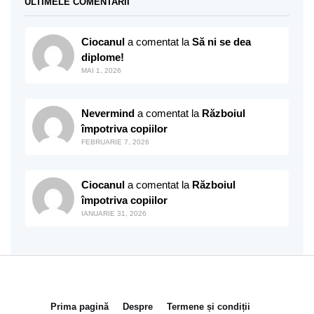
ULTIMELE COMENTARII
Ciocanul
a comentat la
Să ni se dea
diplome!
MAI 1, 2026
Nevermind
a comentat la
Războiul
împotriva copiilor
FEBRUARIE 7, 2026
Ciocanul
a comentat la
Războiul
împotriva copiilor
IANUARIE 31, 2026
Prima pagină
Despre
Termene și condiții