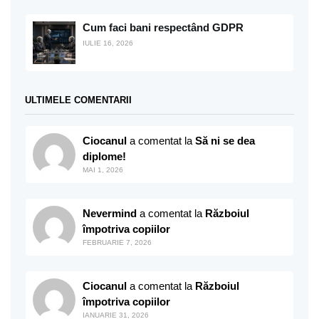
Cum faci bani respectând GDPR
IULIE 16, 2026
ULTIMELE COMENTARII
Ciocanul
a comentat la
Să ni se dea
diplome!
MAI 1, 2026
Nevermind
a comentat la
Războiul
împotriva copiilor
FEBRUARIE 7, 2026
Ciocanul
a comentat la
Războiul
împotriva copiilor
IANUARIE 31, 2026