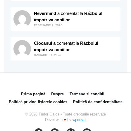
Nevermind
a comentat la
Războiul
împotriva copiilor
FEBRUARIE 7, 2026
Ciocanul
a comentat la
Războiul
împotriva copiilor
IANUARIE 31, 2026
Prima pagină
Despre
Termene și condiții
Politică privind fișierele cookies
Politică de confidențialitate
© 2026 Tudor Galos - Toate drepturile rezervate
Devel with
♥
by
wpdevel