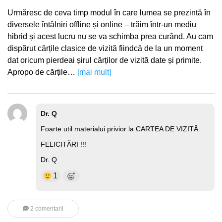
Urmăresc de ceva timp modul în care lumea se prezintă în
diversele întâlniri offline și online – trăim într-un mediu
hibrid și acest lucru nu se va schimba prea curând. Au cam
dispărut cărțile clasice de vizită fiindcă de la un moment
dat oricum pierdeai șirul cărților de vizită date și primite.
Apropo de cărțile…
[mai mult]
Dr. Q
Foarte util materialui privior la CARTEA DE VIZITĂ.
FELICITĂRI !!!
Dr. Q
1
2 comentarii