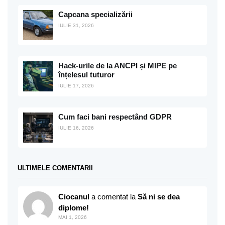
Capcana specializării
IULIE 31, 2026
Hack-urile de la ANCPI și MIPE pe
înțelesul tuturor
IULIE 17, 2026
Cum faci bani respectând GDPR
IULIE 16, 2026
ULTIMELE COMENTARII
Ciocanul
a comentat la
Să ni se dea
diplome!
MAI 1, 2026