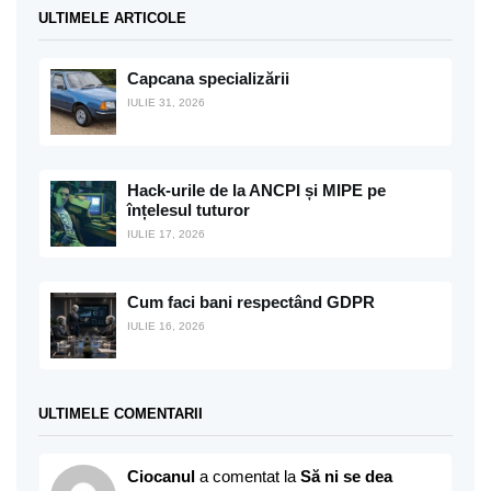
ULTIMELE ARTICOLE
Capcana specializării
IULIE 31, 2026
Hack-urile de la ANCPI și MIPE pe
înțelesul tuturor
IULIE 17, 2026
Cum faci bani respectând GDPR
IULIE 16, 2026
ULTIMELE COMENTARII
Ciocanul
a comentat la
Să ni se dea