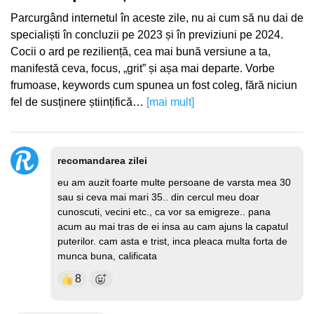
Parcurgând internetul în aceste zile, nu ai cum să nu dai de
specialiști în concluzii pe 2023 și în previziuni pe 2024.
Cocii o ard pe reziliență, cea mai bună versiune a ta,
manifestă ceva, focus, „grit” și așa mai departe. Vorbe
frumoase, keywords cum spunea un fost coleg, fără niciun
fel de susținere științifică…
[mai mult]
recomandarea zilei
eu am auzit foarte multe persoane de varsta mea 30
sau si ceva mai mari 35.. din cercul meu doar
cunoscuti, vecini etc., ca vor sa emigreze.. pana
acum au mai tras de ei insa au cam ajuns la capatul
puterilor. cam asta e trist, inca pleaca multa forta de
munca buna, calificata
8