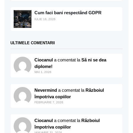
Cum faci bani respectând GDPR
IULIE 16, 2026
ULTIMELE COMENTARII
Ciocanul
a comentat la
Să ni se dea
diplome!
MAI 1, 2026
Nevermind
a comentat la
Războiul
împotriva copiilor
FEBRUARIE 7, 2026
Ciocanul
a comentat la
Războiul
împotriva copiilor
IANUARIE 31, 2026