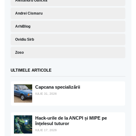
Alexandru Oancea
Andrei Cismaru
ArhiBlog
Ovidiu Sirb
Zoso
ULTIMELE ARTICOLE
Capcana specializării
IULIE 31, 2026
Hack-urile de la ANCPI și MIPE pe
înțelesul tuturor
IULIE 17, 2026