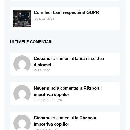
Cum faci bani respectând GDPR
IULIE 16, 2026
ULTIMELE COMENTARII
Ciocanul
a comentat la
Să ni se dea
diplome!
MAI 1, 2026
Nevermind
a comentat la
Războiul
împotriva copiilor
FEBRUARIE 7, 2026
Ciocanul
a comentat la
Războiul
împotriva copiilor
IANUARIE 31, 2026