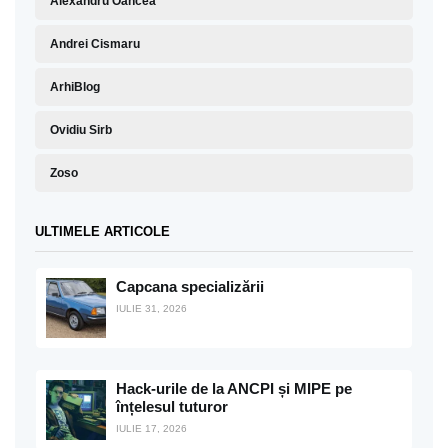
Alexandru Oancea
Andrei Cismaru
ArhiBlog
Ovidiu Sirb
Zoso
ULTIMELE ARTICOLE
Capcana specializării
IULIE 31, 2026
Hack-urile de la ANCPI și MIPE pe
înțelesul tuturor
IULIE 17, 2026