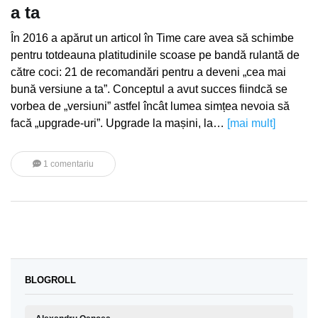
a ta
În 2016 a apărut un articol în Time care avea să schimbe
pentru totdeauna platitudinile scoase pe bandă rulantă de
către coci: 21 de recomandări pentru a deveni „cea mai
bună versiune a ta”. Conceptul a avut succes fiindcă se
vorbea de „versiuni” astfel încât lumea simțea nevoia să
facă „upgrade-uri”. Upgrade la mașini, la…
[mai mult]
1 comentariu
BLOGROLL