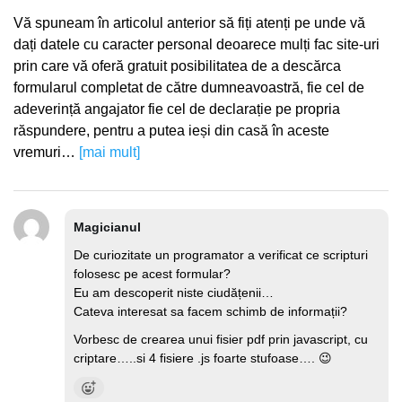
Vă spuneam în articolul anterior să fiți atenți pe unde vă
dați datele cu caracter personal deoarece mulți fac site-uri
prin care vă oferă gratuit posibilitatea de a descărca
formularul completat de către dumneavoastră, fie cel de
adeverință angajator fie cel de declarație pe propria
răspundere, pentru a putea ieși din casă în aceste
vremuri…
[mai mult]
Magicianul
De curiozitate un programator a verificat ce scripturi
folosesc pe acest formular?
Eu am descoperit niste ciudățenii…
Cateva interesat sa facem schimb de informații?
Vorbesc de crearea unui fisier pdf prin javascript, cu
criptare…..si 4 fisiere .js foarte stufoase…. 😉