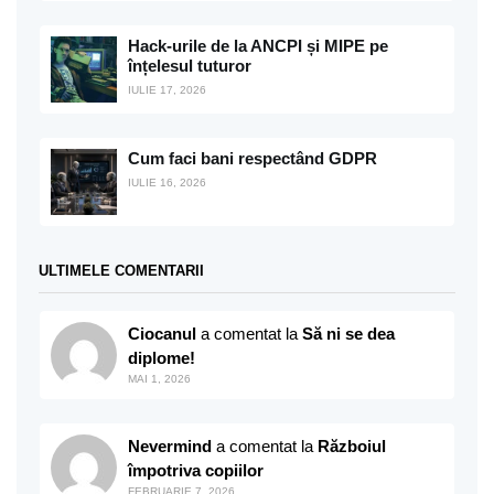
Hack-urile de la ANCPI și MIPE pe
înțelesul tuturor
IULIE 17, 2026
Cum faci bani respectând GDPR
IULIE 16, 2026
ULTIMELE COMENTARII
Ciocanul
a comentat la
Să ni se dea
diplome!
MAI 1, 2026
Nevermind
a comentat la
Războiul
împotriva copiilor
FEBRUARIE 7, 2026