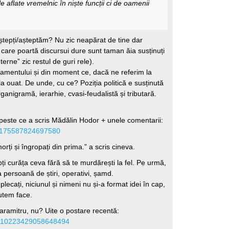
e aflate vremelnic în niște funcții ci de oamenii
aștepți/așteptăm? Nu zic neapărat de tine dar
care poartă discursui dure sunt taman ăia susținuți
nterne” zic restul de guri rele).
lamentului și din moment ce, dacă ne referim la
a ouat. De unde, cu ce? Poziția politică e susținută
organigramă, ierarhie, cvasi-feudalistă și tributară.
 peste ce a scris Mădălin Hodor + unele comentarii:
s/175587824697580
morți și îngropați din prima.” a scris cineva.
oți curăța ceva fără să te murdărești la fel. Pe urmă,
a persoană de știri, operativi, șamd.
lecați, niciunul și nimeni nu și-a format idei în cap,
utem face.
 Caramitru, nu? Uite o postare recentă:
ts/10223429058648494