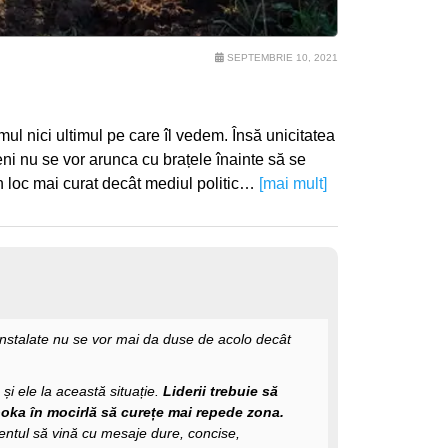
SEPTEMBRIE 10, 2021
imul nici ultimul pe care îl vedem. Însă unicitatea
ni nu se vor arunca cu brațele înainte să se
un loc mai curat decât mediul politic…
[mai mult]
instalate nu se vor mai da duse de acolo decât
și ele la această situație.
Liderii trebuie să
ooka în mocirlă să curețe mai repede zona.
entul să vină cu mesaje dure, concise,