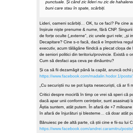
punctuale. Și când zic lideri nu zic de hahalerel
buni care stau în spate, scârbiți.
Lideri, oameni scârbiți… OK, tu ce faci? Pe cine 
înșiruie niște prenume & nume, fără CNP. Singurii 
de forțe oculte („externe”, zic unele guri rele; „și i
Decapitare? Cine s-o facă, dacă e împotriva regu
executiv, acum tălăgăne fiindcă a plecat cloșa de l
de seniori politici din teritoriu/provincie. Există o 
Cum să desfaci așa ceva pe dinăuntru?
Și ca să fii dezamăgit până la capăt, aruncă ochii
https://www.facebook.com/madalin.hodor.1/post
„Cu securiștii nu se pot lupta nesecuriști, că ar fi 
Critici despre mocirlă în timp ce vrei să speri că p
dacă apar unii conform cerințelor, sunt asasinați l
Ăștia suntem, atât putem. În afară de +7 milioane p
în afară de înjurături și blesteme… că doar atât p
Bănuiesc pe de altă parte, că știi cine e fii-su lui
https://www.facebook.com/andrei.caramitru/pos