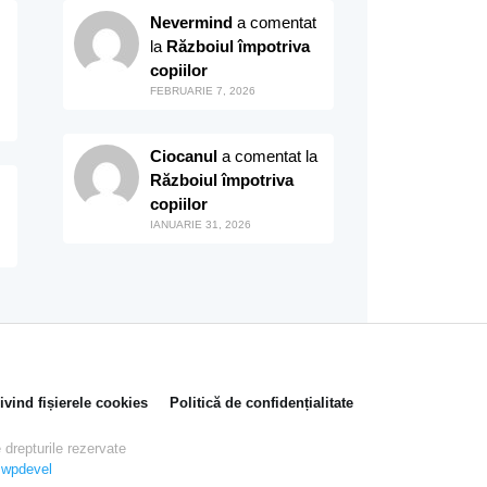
Nevermind
a comentat
la
Războiul împotriva
copiilor
FEBRUARIE 7, 2026
Ciocanul
a comentat la
Războiul împotriva
copiilor
IANUARIE 31, 2026
rivind fișierele cookies
Politică de confidențialitate
drepturile rezervate
y
wpdevel