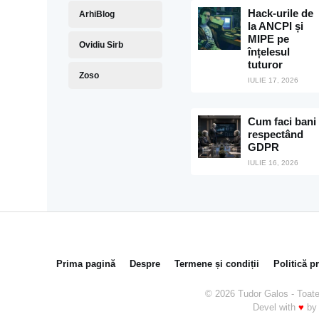
Hack-urile de
ArhiBlog
la ANCPI și
MIPE pe
Ovidiu Sirb
înțelesul
tuturor
Zoso
IULIE 17, 2026
Cum faci bani
respectând
GDPR
IULIE 16, 2026
Prima pagină
Despre
Termene și condiții
Politică p
© 2026 Tudor Galos - Toate 
Devel with
♥
b