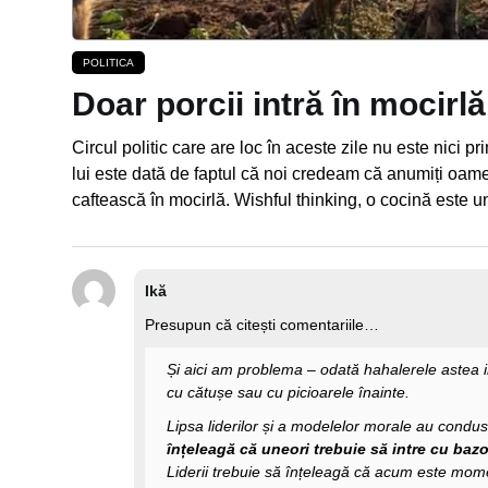
POLITICA
Doar porcii intră în mocirlă
Circul politic care are loc în aceste zile nu este nici pr
lui este dată de faptul că noi credeam că anumiți oame
caftească în mocirlă. Wishful thinking, o cocină este 
Ikă
Presupun că citești comentariile…
Și aici am problema – odată hahalerele astea 
cu cătușe sau cu picioarele înainte.
Lipsa liderilor și a modelelor morale au condus 
înțeleagă că uneori trebuie să intre cu baz
Liderii trebuie să înțeleagă că acum este mom