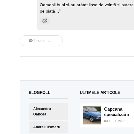
Oamenii buni și-au arătat lipsa de voință și putere
pe piață…”
2 comentarii
BLOGROLL
ULTIMELE ARTICOLE
Capcana
Alexandru
specializării
Oancea
IULIE 31, 2026
Andrei Cismaru