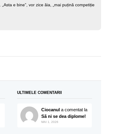
. „Asta e bine”, vor zice ăia, „mai puțină competiție
ULTIMELE COMENTARII
Ciocanul
a comentat la
Să ni se dea diplome!
MAI 1, 2026