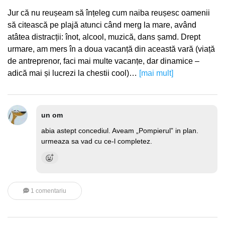
Jur că nu reușeam să înțeleg cum naiba reușesc oamenii
să citească pe plajă atunci când merg la mare, având
atâtea distracții: înot, alcool, muzică, dans șamd. Drept
urmare, am mers în a doua vacanță din această vară (viață
de antreprenor, faci mai multe vacanțe, dar dinamice –
adică mai și lucrezi la chestii cool)…
[mai mult]
un om
abia astept concediul. Aveam „Pompierul” in plan.
urmeaza sa vad cu ce-l completez.
1 comentariu