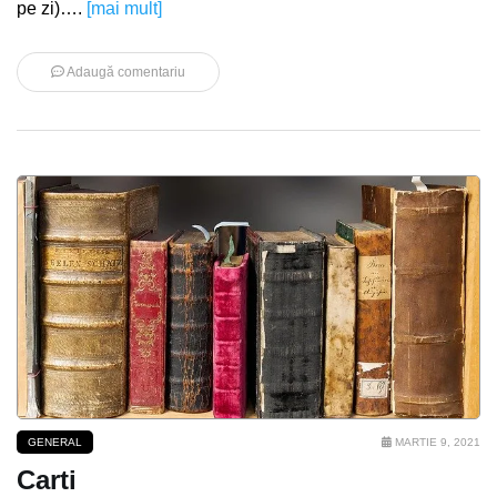
pe zi)….
[mai mult]
Adaugă comentariu
GENERAL
MARTIE 9, 2021
Carti