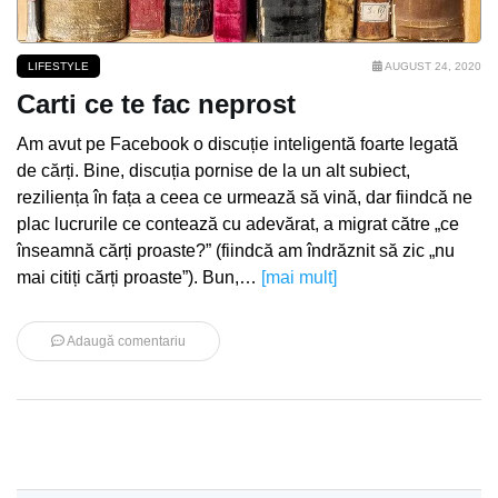
LIFESTYLE
AUGUST 24, 2020
Carti ce te fac neprost
Am avut pe Facebook o discuție inteligentă foarte legată
de cărți. Bine, discuția pornise de la un alt subiect,
reziliența în fața a ceea ce urmează să vină, dar fiindcă ne
plac lucrurile ce contează cu adevărat, a migrat către „ce
înseamnă cărți proaste?” (fiindcă am îndrăznit să zic „nu
mai citiți cărți proaste”). Bun,…
[mai mult]
Adaugă comentariu