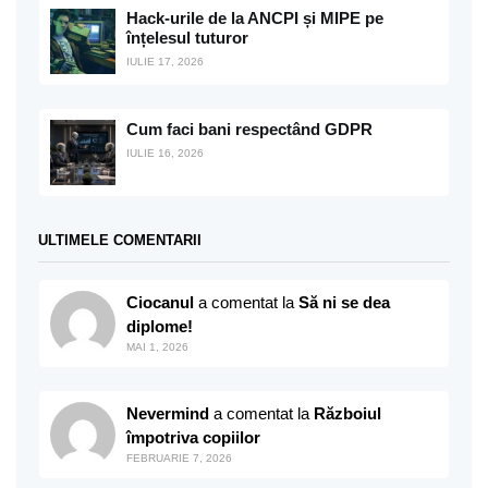
Hack-urile de la ANCPI și MIPE pe
înțelesul tuturor
IULIE 17, 2026
Cum faci bani respectând GDPR
IULIE 16, 2026
ULTIMELE COMENTARII
Ciocanul
a comentat la
Să ni se dea
diplome!
MAI 1, 2026
Nevermind
a comentat la
Războiul
împotriva copiilor
FEBRUARIE 7, 2026