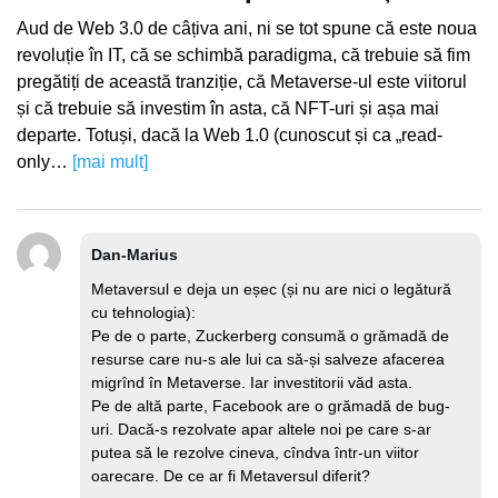
Aud de Web 3.0 de câțiva ani, ni se tot spune că este noua
revoluție în IT, că se schimbă paradigma, că trebuie să fim
pregătiți de această tranziție, că Metaverse-ul este viitorul
și că trebuie să investim în asta, că NFT-uri și așa mai
departe. Totuși, dacă la Web 1.0 (cunoscut și ca „read-
only…
[mai mult]
Dan-Marius
Metaversul e deja un eșec (și nu are nici o legătură
cu tehnologia):
Pe de o parte, Zuckerberg consumă o grămadă de
resurse care nu-s ale lui ca să-și salveze afacerea
migrînd în Metaverse. Iar investitorii văd asta.
Pe de altă parte, Facebook are o grămadă de bug-
uri. Dacă-s rezolvate apar altele noi pe care s-ar
putea să le rezolve cineva, cîndva într-un viitor
oarecare. De ce ar fi Metaversul diferit?