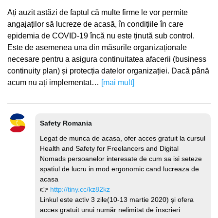
Ați auzit astăzi de faptul că multe firme le vor permite
angajaților să lucreze de acasă, în condițiile în care
epidemia de COVID-19 încă nu este ținută sub control.
Este de asemenea una din măsurile organizaționale
necesare pentru a asigura continuitatea afacerii (business
continuity plan) și protecția datelor organizației. Dacă până
acum nu ați implementat…
[mai mult]
Safety Romania
Legat de munca de acasa, ofer acces gratuit la cursul
Health and Safety for Freelancers and Digital
Nomads persoanelor interesate de cum sa isi seteze
spatiul de lucru in mod ergonomic cand lucreaza de
acasa
👉
http://tiny.cc/kz82kz
Linkul este activ 3 zile(10-13 martie 2020) și ofera
acces gratuit unui număr nelimitat de înscrieri