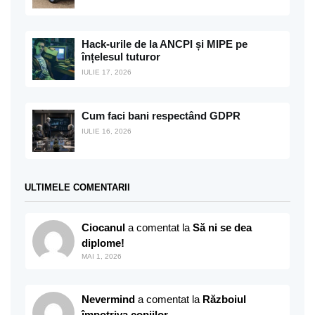
Hack-urile de la ANCPI și MIPE pe
înțelesul tuturor
IULIE 17, 2026
Cum faci bani respectând GDPR
IULIE 16, 2026
ULTIMELE COMENTARII
Ciocanul
a comentat la
Să ni se dea
diplome!
MAI 1, 2026
Nevermind
a comentat la
Războiul
împotriva copiilor