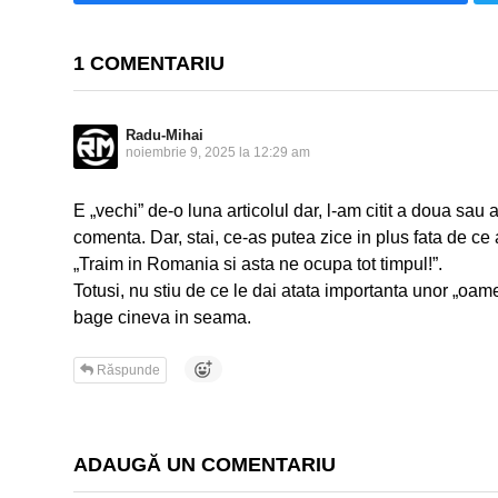
1 COMENTARIU
Radu-Mihai
noiembrie 9, 2025 la 12:29 am
E „vechi” de-o luna articolul dar, l-am citit a doua sau
comenta. Dar, stai, ce-as putea zice in plus fata de ce 
„Traim in Romania si asta ne ocupa tot timpul!”.
Totusi, nu stiu de ce le dai atata importanta unor „oam
bage cineva in seama.
Răspunde
ADAUGĂ UN COMENTARIU