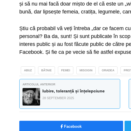
și să nu mai facă doar mișto de el că este un „w
bună, dar lipsește femeia, cratița, legumele, carn
Știu că probabil vă veți întreba „dar ce facem c
personal? Ba da, sunt! Și sunt publicate în scop j
interes public și au fost făcute public de către 
Facebook. Și fie ca pe vecie să fie astfel expuse!
ABUZ
BĂTAIE
FEMEI
MISOGIN
ORADEA
PRO
ARTICOLUL ANTERIOR
Iubire, toleranță și înțelepciune
28 SEPTEMBER 2025
Facebook