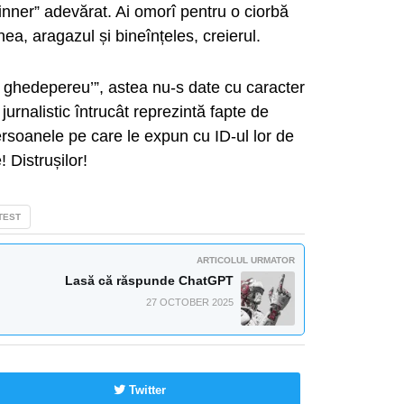
inner” adevărat. Ai omorî pentru o ciorbă
ea, aragazul și bineînțeles, creierul.
u ghedepereu’”, astea nu-s date cu caracter
urnalistic întrucât reprezintă fapte de
persoanele pe care le expun cu ID-ul lor de
 Distrușilor!
TEST
ARTICOLUL URMATOR
Lasă că răspunde ChatGPT
27 OCTOBER 2025
Twitter