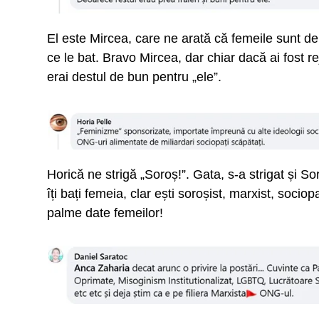
El este Mircea, care ne arată că femeile sunt de 
ce le bat. Bravo Mircea, dar chiar dacă ai fost rej
erai destul de bun pentru „ele”.
Horică ne strigă „Soroș!”. Gata, s-a strigat și 
îți bați femeia, clar ești soroșist, marxist, socio
palme date femeilor!