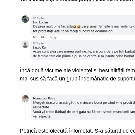
Încă două victime ale violenței și bestialității f
mai sus să facă un grup îndemânatic de suport 
Petrică este olecuță înfometat. S-a săturat de cov