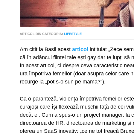
ARTICOL DIN CATEGORIA:
LIFESTYLE
Am citit la Basil acest
articol
intitulat „Zece sem
că în adâncul ființei tale ești gay dar te lupți 
în acest articol, ci despre ceva caracteristic 
ura împotriva femeilor (doar asupra celor care n
recurge la „pot s-o sun pe mama?”).
Ca o paranteză, violența împotriva femeilor este
curajoși care își flexează mușchii față de cei vul
decât ei. Cum a spus-o un project manager, la c
directoarea de HR, directoarea de marketing și d
oferea un SaaS inovativ: „ce ne tot freacă Bruxe