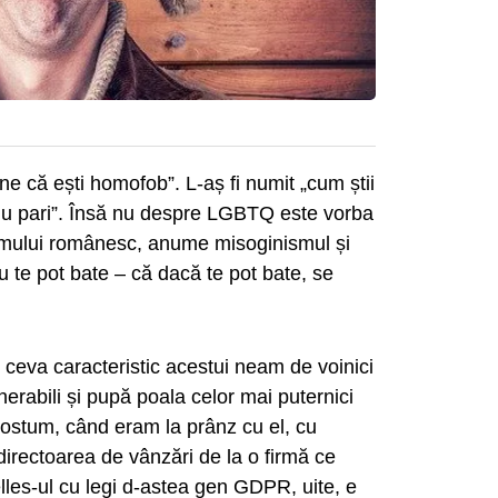
ne că ești homofob”. L-aș fi numit „cum știi
să nu pari”. Însă nu despre LGBTQ este vorba
neamului românesc, anume misoginismul și
u te pot bate – că dacă te pot bate, se
 ceva caracteristic acestui neam de voinici
nerabili și pupă poala celor mai puternici
ostum, când eram la prânz cu el, cu
irectoarea de vânzări de la o firmă ce
lles-ul cu legi d-astea gen GDPR, uite, e