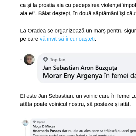
ca și la prostia aia cu pedepsirea violenței împo
aia e!”. Băiat deștept, în două săptămâni își cău
La Oradea se organizează un marș pentru siguranț
pe care
vă invit să îi cunoașteți
.
El este Jan Sebastian, un voinic care în femei „
atâta poate voinicul nostru, să posteze și atât.