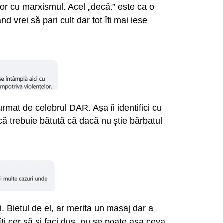
or cu marxismul. Acel „decât” este ca o
d vrei să pari cult dar tot îți mai iese
urmat de celebrul DAR. Așa îi identifici cu
că trebuie bătută că dacă nu știe bărbatul
ei. Bietul de el, ar merita un masaj dar a
 îți cer să și faci duș, nu se poate așa ceva.