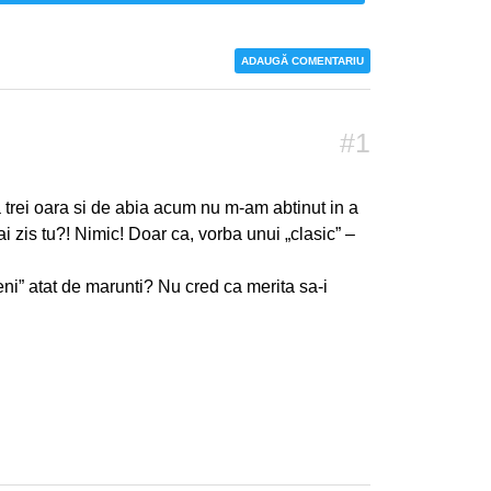
ADAUGĂ COMENTARIU
#1
 a trei oara si de abia acum nu m-am abtinut in a
ai zis tu?! Nimic! Doar ca, vorba unui „clasic” –
eni” atat de marunti? Nu cred ca merita sa-i