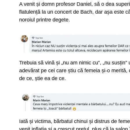
A venit și domn profesor Daniel, să o dea superi
flatulență la un concert de Bach, dar așa este cân
noroiul printre degete.
Trebuia să vină și „nu am nimic cu”, „nu susțin” 
adevărat pe cei care știu că femeia și-o merită, 
de ce, știe ea de ce.
Iată și victima, bărbatul chinui și distrus de fem
venit inflația și a crescut prețul, plus că la salon