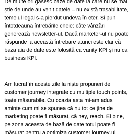
De multe ori găsesc baze de date la care nu se mai
știe de unde au venit datele – nu există trasabilitate,
temeiul legal s-a pierdut undeva în eter. Și pun
întotdeauna întrebările cheie: câte vânzări
generează newsletter-ul. Dacă marketer-ul nu poate
răspunde la această întrebare atunci este clar că
baza aia de date este folosită ca vanity KPI și nu ca
business KPI.
Am lucrat în aceste zile la niște propuneri de
customer journey integrate cu multiple touch points,
toate măsurabile. Cu ocazia asta mi-am adus
aminte cum mi se spunea că nu tot ce ține de
marketing poate fi măsurat, că hey, reach. Ei bine,
pe zona aceasta de bază de date totul poate fi
măsurat pentru a optimiza customer journey-ul,