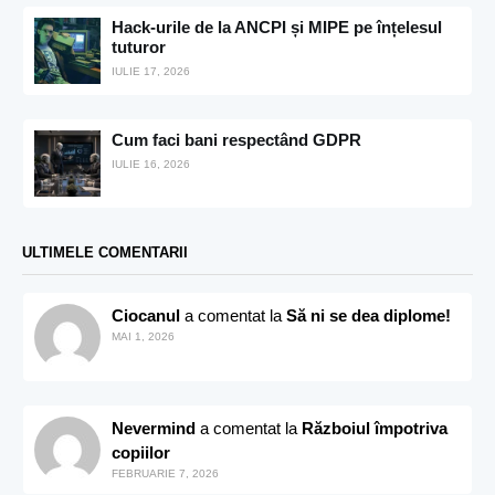
Hack-urile de la ANCPI și MIPE pe înțelesul
tuturor
IULIE 17, 2026
Cum faci bani respectând GDPR
IULIE 16, 2026
ULTIMELE COMENTARII
Ciocanul
a comentat la
Să ni se dea diplome!
MAI 1, 2026
Nevermind
a comentat la
Războiul împotriva
copiilor
FEBRUARIE 7, 2026