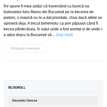
Îmi spune fi-mea astăzi că traversând cu bunică-sa
bulevardul Iuliu Maniu din București pe la trecerea de
pietoni, o mașină nu le-a dat prioritate, chiar dacă altele se
opriseră deja. A trecut behemotu’ ca prin păpușoi când îl
trecea pântecăraia, în satul unde a fost avortat și de unde l-
a adus dracu la București să…
[mai mult]
Adaugă comentariu
BLOGROLL
Alexandru Oancea