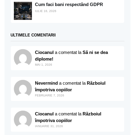
Cum faci bani respectând GDPR
IULIE 16, 2026
ULTIMELE COMENTARII
Ciocanul
a comentat la
Să ni se dea
diplome!
MAI 1, 2026
Nevermind
a comentat la
Războiul
împotriva copiilor
FEBRUARIE 7, 2026
Ciocanul
a comentat la
Războiul
împotriva copiilor
IANUARIE 31, 2026