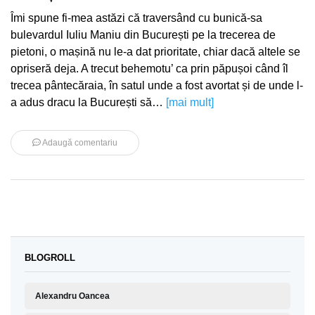
Îmi spune fi-mea astăzi că traversând cu bunică-sa
bulevardul Iuliu Maniu din București pe la trecerea de
pietoni, o mașină nu le-a dat prioritate, chiar dacă altele se
opriseră deja. A trecut behemotu’ ca prin păpușoi când îl
trecea pântecăraia, în satul unde a fost avortat și de unde l-
a adus dracu la București să…
[mai mult]
Adaugă comentariu
BLOGROLL
Alexandru Oancea