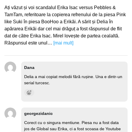
Ați văzut și voi scandalul Erika Isac versus Pebbles &
TamTam, referitoare la copierea refrenului de la piesa Pink
like Suki în piesa BooHoo a Erikăi. A sărit și Delia în
apărarea Erikăi dar cel mai drăguț a fost răspunsul de flit
dat de către Erika Isac. Mirel lovește de partea cealaltă.
Răspunsul este unul…
[mai mult]
Dana
Delia a mai copiat melodii fără rușine. Una e dintr-un
serial turcesc.
georgezidanic
Corect cu o singura mentiune. Piesa nu a fost data
jos de Global sau Erika, ci a fost scoasa de Youtube