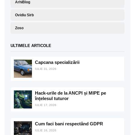
ArhiBlog
Ovidiu Sirb
Zoso
ULTIMELE ARTICOLE
Capcana specializării
IULIE 31, 2026
Hack-urile de la ANCPI și MIPE pe
înțelesul tuturor
IULIE 17, 2026
Cum faci bani respectând GDPR
IULIE 16, 2026