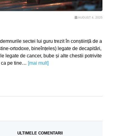
AUGUST 4, 2025
emnurile sectei lui guru trezit în conștiință de a
tine-ortodoxe, bineînțeles) legate de decapitări,
 legate de cancer, bube și alte chestii potrivite
u ca pe tine…
[mai mult]
ULTIMELE COMENTARII