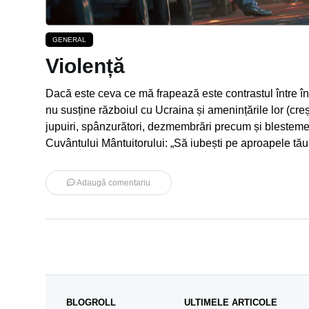
GENERAL
Violență
Dacă este ceva ce mă frapează este contrastul între înd
nu susține războiul cu Ucraina și amenințările lor (creș
jupuiri, spânzurători, dezmembrări precum și blestemele
Cuvântului Mântuitorului: „Să iubești pe aproapele tă
Adaugă comentariu
BLOGROLL
ULTIMELE ARTICOLE