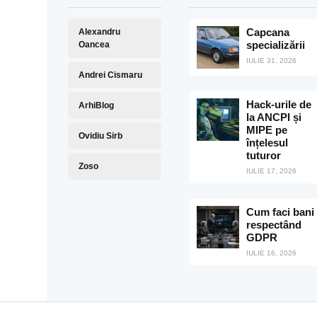
Capcana
Alexandru
specializării
Oancea
IULIE 31, 2026
Andrei Cismaru
Hack-urile de
ArhiBlog
la ANCPI și
MIPE pe
Ovidiu Sirb
înțelesul
tuturor
Zoso
IULIE 17, 2026
Cum faci bani
respectând
GDPR
IULIE 16, 2026