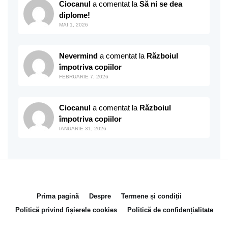
Ciocanul
a comentat la
Să ni se dea
diplome!
MAI 1, 2026
Nevermind
a comentat la
Războiul
împotriva copiilor
FEBRUARIE 7, 2026
Ciocanul
a comentat la
Războiul
împotriva copiilor
IANUARIE 31, 2026
Prima pagină
Despre
Termene și condiții
Politică privind fișierele cookies
Politică de confidențialitate