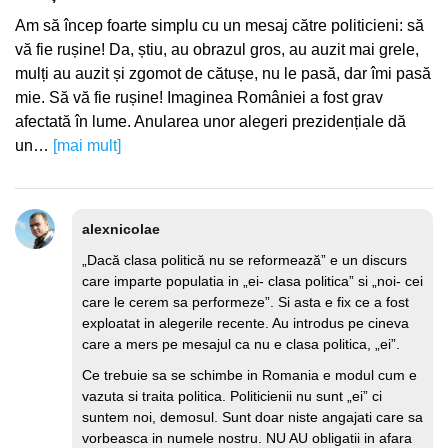
Am să încep foarte simplu cu un mesaj către politicieni: să
vă fie rușine! Da, știu, au obrazul gros, au auzit mai grele,
mulți au auzit și zgomot de cătușe, nu le pasă, dar îmi pasă
mie. Să vă fie rușine! Imaginea României a fost grav
afectată în lume. Anularea unor alegeri prezidențiale dă
un…
[mai mult]
alexnicolae
„Dacă clasa politică nu se reformează” e un discurs
care imparte populatia in „ei- clasa politica” si „noi- cei
care le cerem sa performeze”. Si asta e fix ce a fost
exploatat in alegerile recente. Au introdus pe cineva
care a mers pe mesajul ca nu e clasa politica, „ei”.
Ce trebuie sa se schimbe in Romania e modul cum e
vazuta si traita politica. Politicienii nu sunt „ei” ci
suntem noi, demosul. Sunt doar niste angajati care sa
vorbeasca in numele nostru. NU AU obligatii in afara