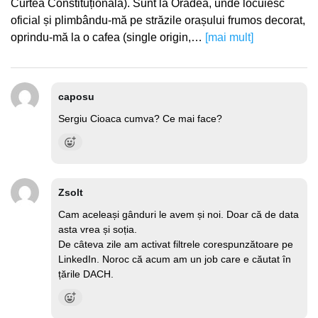
Curtea Constituțională). Sunt la Oradea, unde locuiesc
oficial și plimbându-mă pe străzile orașului frumos decorat,
oprindu-mă la o cafea (single origin,…
[mai mult]
caposu
Sergiu Cioaca cumva? Ce mai face?
Zsolt
Cam aceleași gânduri le avem și noi. Doar că de data
asta vrea și soția.
De câteva zile am activat filtrele corespunzătoare pe
LinkedIn. Noroc că acum am un job care e căutat în
țările DACH.