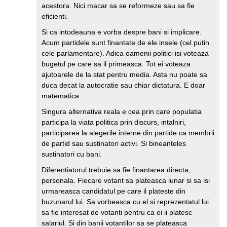
acestora. Nici macar sa se reformeze sau sa fie
eficienti.
Si ca intodeauna e vorba despre bani si implicare.
Acum partidele sunt finantate de ele insele (cel putin
cele parlamentare). Adica oamenii politici isi voteaza
bugetul pe care sa il primeasca. Tot ei voteaza
ajutoarele de la stat pentru media. Asta nu poate sa
duca decat la autocratie sau chiar dictatura. E doar
matematica.
Singura alternativa reala e cea prin care populatia
participa la viata politica prin discurs, intalniri,
participarea la alegerile interne din partide ca membrii
de partid sau sustinatori activi. Si bineanteles
sustinatori cu bani.
Diferentiatorul trebuie sa fie finantarea directa,
personala. Fiecare votant sa plateasca lunar si sa isi
urmareasca candidatul pe care il plateste din
buzunarul lui. Sa vorbeasca cu el si reprezentatul lui
sa fie interesat de votanti pentru ca ei ii platesc
salariul. Si din banii votantilor sa se plateasca