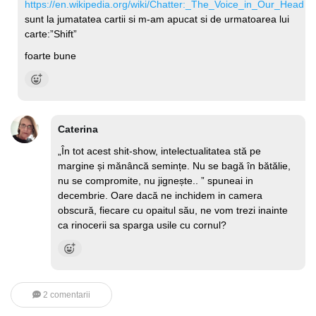
https://en.wikipedia.org/wiki/Chatter:_The_Voice_in_Our_Head
sunt la jumatatea cartii si m-am apucat si de urmatoarea lui
carte:”Shift”
foarte bune
Caterina
„În tot acest shit-show, intelectualitatea stă pe
margine și mănâncă semințe. Nu se bagă în bătălie,
nu se compromite, nu jignește.. ” spuneai in
decembrie. Oare dacă ne inchidem in camera
obscură, fiecare cu opaitul său, ne vom trezi inainte
ca rinocerii sa sparga usile cu cornul?
2 comentarii