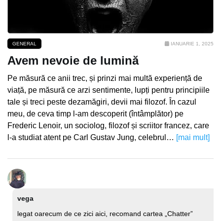
GENERAL
IANUARIE 1, 2025
Avem nevoie de lumină
Pe măsură ce anii trec, și prinzi mai multă experiență de
viață, pe măsură ce arzi sentimente, lupți pentru principiile
tale și treci peste dezamăgiri, devii mai filozof. În cazul
meu, de ceva timp l-am descoperit (întâmplător) pe
Frederic Lenoir, un sociolog, filozof și scriitor francez, care
l-a studiat atent pe Carl Gustav Jung, celebrul…
[mai mult]
vega
legat oarecum de ce zici aici, recomand cartea „Chatter”