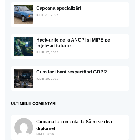
Capcana specializării
IULIE 31, 2026
Hack-urile de la ANCPI și MIPE pe
înțelesul tuturor
IULIE 17, 2026
Cum faci bani respectând GDPR
IULIE 16, 2026
ULTIMELE COMENTARII
Ciocanul
a comentat la
Să ni se dea
diplome!
MAI 1, 2026