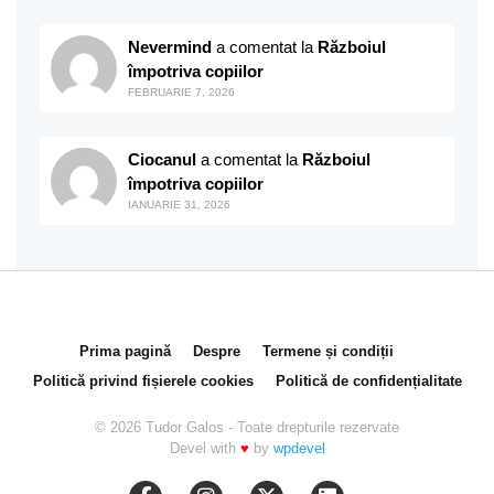
Nevermind
a comentat la
Războiul
împotriva copiilor
FEBRUARIE 7, 2026
Ciocanul
a comentat la
Războiul
împotriva copiilor
IANUARIE 31, 2026
Prima pagină
Despre
Termene și condiții
Politică privind fișierele cookies
Politică de confidențialitate
© 2026 Tudor Galos - Toate drepturile rezervate
Devel with
♥
by
wpdevel