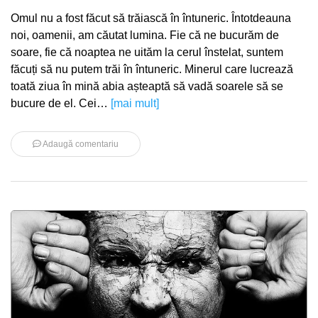
Omul nu a fost făcut să trăiască în întuneric. Întotdeauna
noi, oamenii, am căutat lumina. Fie că ne bucurăm de
soare, fie că noaptea ne uităm la cerul înstelat, suntem
făcuți să nu putem trăi în întuneric. Minerul care lucrează
toată ziua în mină abia așteaptă să vadă soarele să se
bucure de el. Cei…
[mai mult]
Adaugă comentariu